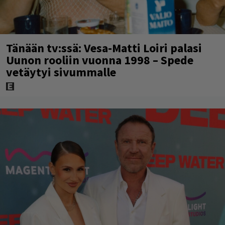
Tänään tv:ssä: Vesa-Matti Loiri palasi
Uunon rooliin vuonna 1998 – Spede
vetäytyi sivummalle