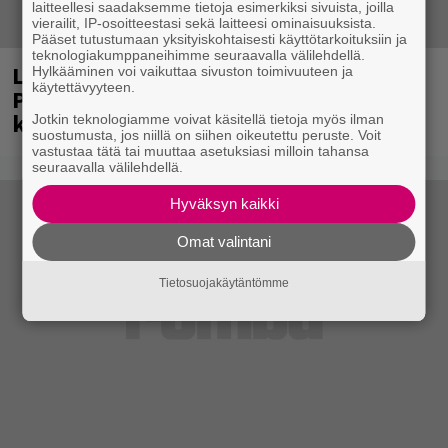
laitteellesi saadaksemme tietoja esimerkiksi sivuista, joilla
vierailit, IP-osoitteestasi sekä laitteesi ominaisuuksista.
Pääset tutustumaan yksityiskohtaisesti käyttötarkoituksiin ja
teknologiakumppaneihimme seuraavalla välilehdellä.
Laittomasta graffitista kiinni jäänyt
Hylkääminen voi vaikuttaa sivuston toimivuuteen ja
käytettävyyteen.
Paavo Arhinmäki jälleen spraypullo
kädessä – näitä puolueita ei kiinnosta
Jotkin teknologiamme voivat käsitellä tietoja myös ilman
suostumusta, jos niillä on siihen oikeutettu peruste. Voit
vastustaa tätä tai muuttaa asetuksiasi milloin tahansa
seuraavalla välilehdellä.
Hyväksyn kaikki
Omat valintani
Tietosuojakäytäntömme