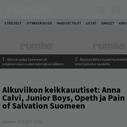
STEELFEST
JYTÄKESÄ GO GO
HAASTATTELUT
LISTAT
SINGLET
IGN
1.
2.
Weezer palaa Suomeen yli
Äärimetallifestivaali Hyvinkäällä
neljännesvuosisadan odotuksen jälkeen
esiintyjiä ensi vuodelle
Alkuviikon keikkauutiset: Anna
Calvi, Junior Boys, Opeth ja Pain
of Salvation Suomeen
Julkaistu:
12.7.2011 12:00