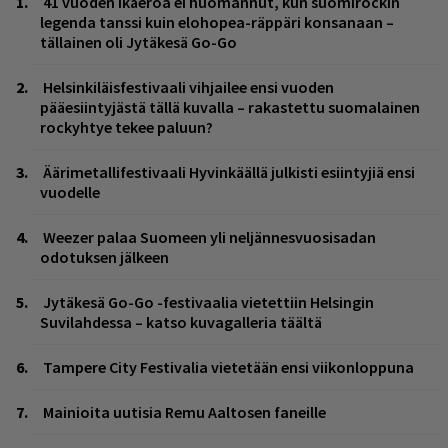
41 vuoden ikäeroa ei huomannut, kun suomirockin
legenda tanssi kuin elohopea-räppäri konsanaan –
tällainen oli Jytäkesä Go-Go
Helsinkiläisfestivaali vihjailee ensi vuoden
pääesiintyjästä tällä kuvalla – rakastettu suomalainen
rockyhtye tekee paluun?
Äärimetallifestivaali Hyvinkäällä julkisti esiintyjiä ensi
vuodelle
Weezer palaa Suomeen yli neljännesvuosisadan
odotuksen jälkeen
Jytäkesä Go-Go -festivaalia vietettiin Helsingin
Suvilahdessa – katso kuvagalleria täältä
Tampere City Festivalia vietetään ensi viikonloppuna
Mainioita uutisia Remu Aaltosen faneille