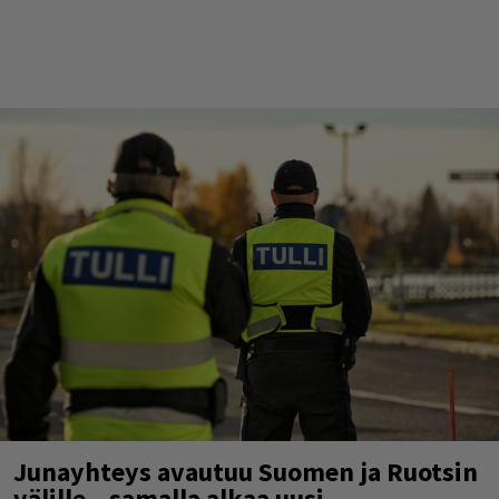
Junayhteys avautuu Suomen ja Ruotsin
välille – samalla alkaa uusi