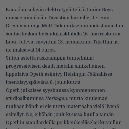
Kanadan sulavin elektrotyylittelijä
Junior Boys
nousee niin ikään Tavastian lauteille. Jeremy
Greenspanin ja Matt Didemuksen muodostama duo
soittaa keikan helsinkiläisklubilla 16. marraskuuta.
Liput tulevat myyntiin 13. heinäkuuta Tikettiin, ja
ne maksavat 14 euroa.
Sitten astetta raskaampiin tunnelmiin:
progressiivisen death metalin sinikeltainen
lippulaiva
Opeth
esiintyy Helsingin Jäähallissa
itsenäisyyspäivänä 6. joulukuuta.
Opeth julkaisee syyskuussa kymmenennen
studioalbuminsa
Heritagen
, mutta
kuuleman
mukaan
bändi ei ole uutta materiaalia vielä livenä
esitellyt. No, eiköhän joulukuussa kuulla tämän
Opethin standardeilla
poikkeukselliseksi kuvaillun