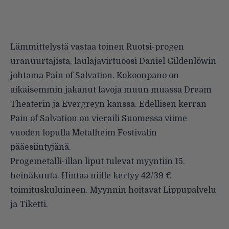
Lämmittelystä vastaa toinen Ruotsi-progen
uranuurtajista, laulajavirtuoosi Daniel Gildenlöwin
johtama
Pain of Salvation
. Kokoonpano on
aikaisemmin jakanut lavoja muun muassa Dream
Theaterin ja Evergreyn kanssa. Edellisen kerran
Pain of Salvation on vieraili Suomessa viime
vuoden lopulla Metalheim Festivalin
pääesiintyjänä.
Progemetalli-illan liput tulevat myyntiin 15.
heinäkuuta. Hintaa niille kertyy 42/39 €
toimituskuluineen. Myynnin hoitavat Lippupalvelu
ja Tiketti.