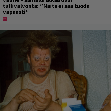
tullivalvonta: ”Näitä ei saa tuoda
vapaasti”