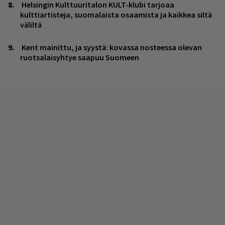
Helsingin Kulttuuritalon KULT-klubi tarjoaa
kulttiartisteja, suomalaista osaamista ja kaikkea siltä
väliltä
Kent mainittu, ja syystä: kovassa nosteessa olevan
ruotsalaisyhtye saapuu Suomeen