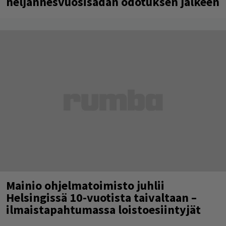
neljännesvuosisadan odotuksen jälkeen
Mainio ohjelmatoimisto juhlii
Helsingissä 10-vuotista taivaltaan –
ilmaistapahtumassa loistoesiintyjät