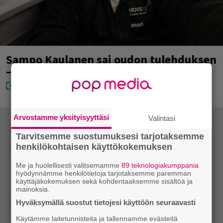
Sampo Kaulanen sai oudon tulehduksen
– makaa hoitolaitteessa nytkähdellen
Arvostamme yksityisyyttäsi
Valintasi
Tarvitsemme suostumuksesi tarjotaksemme
henkilökohtaisen käyttökokemuksen
Me ja huolellisesti valitsemamme
89 teknologiakumppania
hyödynnämme henkilötietoja tarjotaksemme paremman
käyttäjäkokemuksen sekä kohdentaaksemme sisältöä ja
mainoksia.
Hyväksymällä suostut tietojesi käyttöön seuraavasti
Käytämme laitetunnisteita ja tallennamme evästeitä