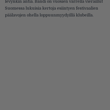
levynkin antia. Bändi on vuosien varrella vieraillut
Suomessa lukuisia kertoja esiintyen festivaalien
päälavojen ohella loppuunmyydyillä klubeilla.