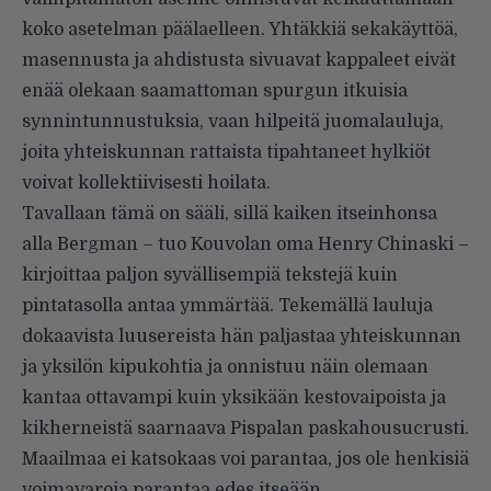
koko asetelman päälaelleen. Yhtäkkiä sekakäyttöä,
masennusta ja ahdistusta sivuavat kappaleet eivät
enää olekaan saamattoman spurgun itkuisia
synnintunnustuksia, vaan hilpeitä juomalauluja,
joita yhteiskunnan rattaista tipahtaneet hylkiöt
voivat kollektiivisesti hoilata.
Tavallaan tämä on sääli, sillä kaiken itseinhonsa
alla Bergman – tuo Kouvolan oma Henry Chinaski –
kirjoittaa paljon syvällisempiä tekstejä kuin
pintatasolla antaa ymmärtää. Tekemällä lauluja
dokaavista luusereista hän paljastaa yhteiskunnan
ja yksilön kipukohtia ja onnistuu näin olemaan
kantaa ottavampi kuin yksikään kestovaipoista ja
kikherneistä saarnaava Pispalan paskahousucrusti.
Maailmaa ei katsokaas voi parantaa, jos ole henkisiä
voimavaroja parantaa edes itseään.