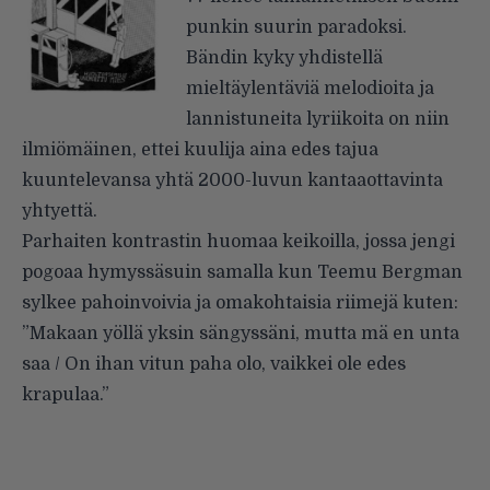
punkin suurin paradoksi.
Bändin kyky yhdistellä
mieltäylentäviä melodioita ja
lannistuneita lyriikoita on niin
ilmiömäinen, ettei kuulija aina edes tajua
kuuntelevansa yhtä 2000-luvun kantaaottavinta
yhtyettä.
Parhaiten kontrastin huomaa keikoilla, jossa jengi
pogoaa hymyssäsuin samalla kun Teemu Bergman
sylkee pahoinvoivia ja omakohtaisia riimejä kuten:
”Makaan yöllä yksin sängyssäni, mutta mä en unta
saa / On ihan vitun paha olo, vaikkei ole edes
krapulaa.”