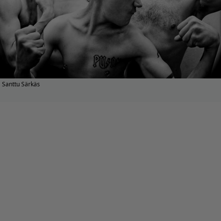
Santtu Särkäs