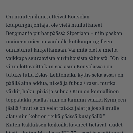
On muuten ihme, etteivät Kouvolan
kaupunginjohtajat ole vielä muiluttaneet
Bergmania piuhat päässä Siperiaan – niin paskan
maineen mies on vanhalle kotikaupungilleen
onnistunut langettamaan. Vai mitä olette mieltä
vaikkapa seuraavista aurinkoisista säkeistä: ”On ku
vitun lottovoitto kun saa asuu Kouvolassa / on
tutuks tullu Eskis, Lehtomäki, kyttis sekä assa / on
päällä aina addua, nikeä ja fubua / rassi, mutka,
värkit, haku, piriä ja subua / Kun on kemiallinen
toppatakki päällä / niin on lämmin vaikka Kymijoen
jäällä / mut se on velat taikka jalat ja jos sä mulle
alat / niin koht on reikä päässä kusipäällä.”
Kuten Kakkiksen keikoilla käyneet tietävät, uudet