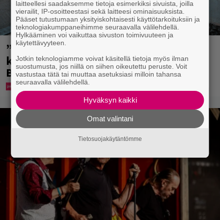
laitteellesi saadaksemme tietoja esimerkiksi sivuista, joilla
vierailit, IP-osoitteestasi sekä laitteesi ominaisuuksista.
Pääset tutustumaan yksityiskohtaisesti käyttötarkoituksiin ja
teknologiakumppaneihimme seuraavalla välilehdellä.
Hylkääminen voi vaikuttaa sivuston toimivuuteen ja
käytettävyyteen.
”Mitä isompi vehje, sen paremmin
kulkee” – Susanna Penttilä suuntasi
Jotkin teknologiamme voivat käsitellä tietoja myös ilman
suostumusta, jos niillä on siihen oikeutettu peruste. Voit
Bangbussinsa Helsingin keskustaan
vastustaa tätä tai muuttaa asetuksiasi milloin tahansa
seuraavalla välilehdellä.
Hyväksyn kaikki
Omat valintani
Tietosuojakäytäntömme