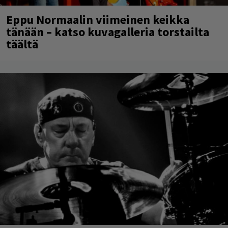
Eppu Normaalin viimeinen keikka
tänään – katso kuvagalleria torstailta
täältä