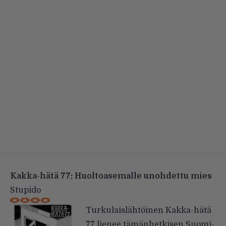
Kakka-hätä 77: Huoltoasemalle unohdettu mies
Stupido
Turkulaislähtöinen Kakka-hätä
77 lienee tämänhetkisen Suomi-