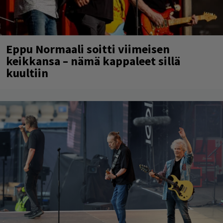
Eppu Normaali soitti viimeisen
keikkansa – nämä kappaleet sillä
kuultiin