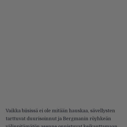
Vaikka biisissä ei ole mitään hauskaa, sävellysten
tarttuvat duurisoinnut ja Bergmanin röyhkeän
välinpitämätön asenne onnistuvat keikauttamaan