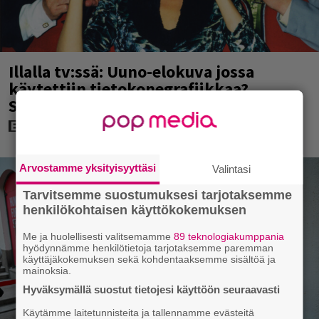
Illalla tv:ssä: Uuno-elokuva jossa
käytettiin tietokonegrafiikkaa?
Sellainen tehtiin vuonna 1998
Arvostamme yksityisyyttäsi
Valintasi
Tarvitsemme suostumuksesi tarjotaksemme
henkilökohtaisen käyttökokemuksen
Me ja huolellisesti valitsemamme
89 teknologiakumppania
hyödynnämme henkilötietoja tarjotaksemme paremman
käyttäjäkokemuksen sekä kohdentaaksemme sisältöä ja
mainoksia.
Hyväksymällä suostut tietojesi käyttöön seuraavasti
Käytämme laitetunnisteita ja tallennamme evästeitä