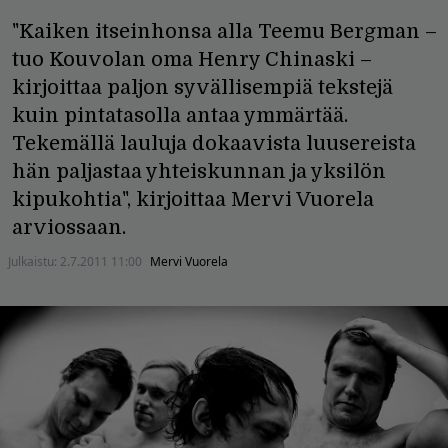
"Kaiken itseinhonsa alla Teemu Bergman –
tuo Kouvolan oma Henry Chinaski –
kirjoittaa paljon syvällisempiä tekstejä
kuin pintatasolla antaa ymmärtää.
Tekemällä lauluja dokaavista luusereista
hän paljastaa yhteiskunnan ja yksilön
kipukohtia", kirjoittaa Mervi Vuorela
arviossaan.
Julkaistu:
2.7.2011 11:00
Mervi Vuorela