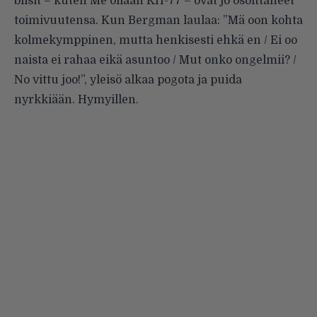
biisit – kuten Me ollaan KH-77 – ovat jo osoittaneet
toimivuutensa. Kun Bergman laulaa: ”Mä oon kohta
kolmekymppinen, mutta henkisesti ehkä en / Ei oo
naista ei rahaa eikä asuntoo / Mut onko ongelmii? /
No vittu joo!”, yleisö alkaa pogota ja puida
nyrkkiään. Hymyillen.