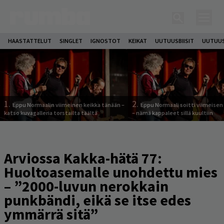
HAASTATTELUT
SINGLET
IGNOSTOT
KEIKAT
UUTUUSBIISIT
UUTUUS
1.
2.
Eppu Normaalin viimeinen keikka tänään –
Eppu Normaali soitti viimeisen
katso kuvagalleria torstailta täältä
– nämä kappaleet sillä kuultiin
Arviossa Kakka-hätä 77:
Huoltoasemalle unohdettu mies
– ”2000-luvun nerokkain
punkbändi, eikä se itse edes
ymmärrä sitä”