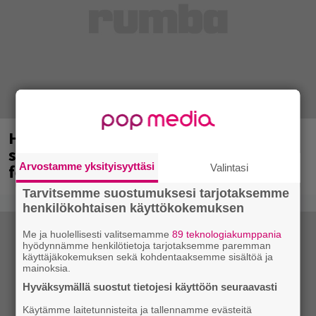
Hellsinki Metal Festival oli menestys –
syksyllä luvassa risteily, ensi vuoden
Arvostamme yksityisyyttäsi
festarien ajankohta selvillä
Valintasi
Tarvitsemme suostumuksesi tarjotaksemme
henkilökohtaisen käyttökokemuksen
Me ja huolellisesti valitsemamme
89 teknologiakumppania
hyödynnämme henkilötietoja tarjotaksemme paremman
käyttäjäkokemuksen sekä kohdentaaksemme sisältöä ja
mainoksia.
Hyväksymällä suostut tietojesi käyttöön seuraavasti
Käytämme laitetunnisteita ja tallennamme evästeitä