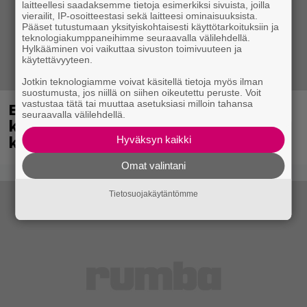
laitteellesi saadaksemme tietoja esimerkiksi sivuista, joilla
vierailit, IP-osoitteestasi sekä laitteesi ominaisuuksista.
Pääset tutustumaan yksityiskohtaisesti käyttötarkoituksiin ja
teknologiakumppaneihimme seuraavalla välilehdellä.
Hylkääminen voi vaikuttaa sivuston toimivuuteen ja
käytettävyyteen.
Jotkin teknologiamme voivat käsitellä tietoja myös ilman
suostumusta, jos niillä on siihen oikeutettu peruste. Voit
vastustaa tätä tai muuttaa asetuksiasi milloin tahansa
Eppu Normaali soitti viimeisen
seuraavalla välilehdellä.
keikkansa – nämä kappaleet sillä
kuultiin
Hyväksyn kaikki
Omat valintani
Tietosuojakäytäntömme