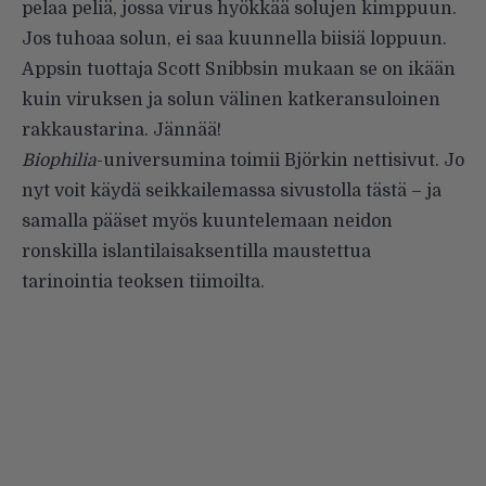
pelaa peliä, jossa virus hyökkää solujen kimppuun.
Jos tuhoaa solun, ei saa kuunnella biisiä loppuun.
Appsin tuottaja Scott Snibbsin mukaan se on ikään
kuin viruksen ja solun välinen katkeransuloinen
rakkaustarina. Jännää!
Biophilia
-universumina toimii Björkin nettisivut. Jo
nyt voit käydä seikkailemassa sivustolla
tästä
– ja
samalla pääset myös kuuntelemaan neidon
ronskilla islantilaisaksentilla maustettua
tarinointia teoksen tiimoilta.