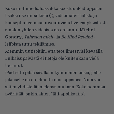
Koko multimediahässäkkä koostuu iPad-appsien
lisäksi itse musiikista (!), videomateriaalista ja
konseptin teemaan nivoutuvista live-esityksistä. Ja
ainakin yhden videoista on ohjannut
Michel
Gondry
,
Tahraton mieli
– ja
Be Kind Rewind
-
leffoista tuttu tekijämies.
Aiemmin uutisoitiin
, että teos ilmestyisi keväällä.
Julkaisupäivästä ei tietoja ole kuitenkaan vielä
herunut.
iPad-setti pitää sisällään kymmenen biisiä, joille
jokaiselle on ohjelmoitu oma appsinsa. Niitä voi
sitten yhdistellä mielensä mukaan. Koko hommaa
pyörittää jonkinlainen ”äiti-applikaatio”.