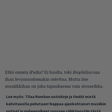
Etkö omista iPadia? Ei huolta, toki
Biophilian
saa
ihan levymuodossakin ostettua. Mutta itse
musiikkihan on joka tapauksessa vain sivuseikka.
Lue myös:
Tilaa Rumban uutiskirje ja tiedät mistä
kahvitauolla puhutaan! Nappaa ajankohtaiset musiikin
uutiset ja puheenaiheet suoraan sähköpostiin tästä.