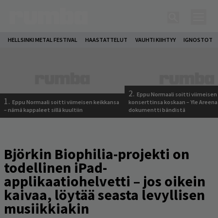
HELLSINKI METAL FESTIVAL
HAASTATTELUT
VAUHTI KIIHTYY
IGNOSTOT
2.
Eppu Normaali soitti viimeisen
1.
Eppu Normaali soitti viimeisen keikkansa
konserttinsa koskaan – Yle Areena
– nämä kappaleet sillä kuultiin
dokumentti bändistä
Björkin Biophilia-projekti on
todellinen iPad-
applikaatiohelvetti – jos oikein
kaivaa, löytää seasta levyllisen
musiikkiakin