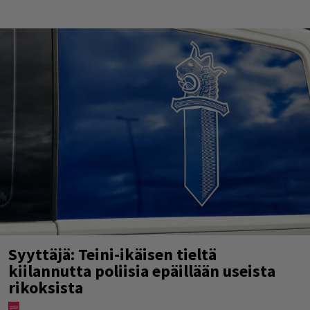
Syyttäjä: Teini-ikäisen tieltä
kiilannutta poliisia epäillään useista
rikoksista