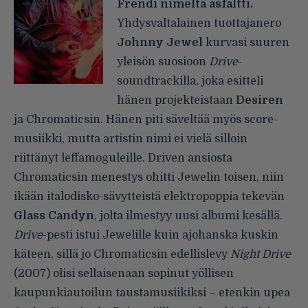
Frendi nimeltä asfaltti.
Yhdysvaltalainen tuottajanero
Johnny Jewel
kurvasi suuren
yleisön suosioon
Drive
-
soundtrackilla, joka esitteli
hänen projekteistaan
Desiren
ja Chromaticsin. Hänen piti säveltää myös score-
musiikki, mutta artistin nimi ei vielä silloin
riittänyt leffamoguleille. Driven ansiosta
Chromaticsin menestys ohitti Jewelin toisen, niin
ikään italodisko-sävytteistä elektropoppia tekevän
Glass Candyn
, jolta ilmestyy uusi albumi kesällä.
Drive
-pesti istui Jewelille kuin ajohanska kuskin
käteen, sillä jo Chromaticsin edellislevy
Night Drive
(2007) olisi sellaisenaan sopinut yöllisen
kaupunkiautoilun taustamusiikiksi – etenkin upea