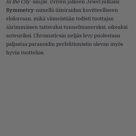
In the City
-single. Driven jälkeen Jewel julkaisi
Symmetry
-nimellä ääniraidan kuvitteelliseen
elokuvaan, mikä viimeistään todisti tuottajan
äärimmäisen taitavaksi tunnelmaneroksi, oikeaksi
auteuriksi. Chromaticsin neljäs levy puolestaan
paljastaa paranoidin perfektionistin olevan myös
hyvin tuottelias.