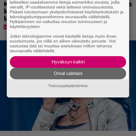
Karita Tykän ja Sami Saikkosen rakkaus
laitteellesi saadaksemme tietoja esimerkiksi sivuista, joilla
vierailit, IP-osoitteestasi sekä laitteesi ominaisuuksista.
kukoistaa – vähäpukeista hempeilyä ja
Pääset tutustumaan yksityiskohtaisesti käyttötarkoituksiin ja
leveitä virnistyksiä laiturilla
teknologiakumppaneihimme seuraavalla välilehdellä.
Hylkääminen voi vaikuttaa sivuston toimivuuteen ja
käytettävyyteen.
Jotkin teknologiamme voivat käsitellä tietoja myös ilman
suostumusta, jos niillä on siihen oikeutettu peruste. Voit
vastustaa tätä tai muuttaa asetuksiasi milloin tahansa
seuraavalla välilehdellä.
Hyväksyn kaikki
Omat valintani
Tietosuojakäytäntömme