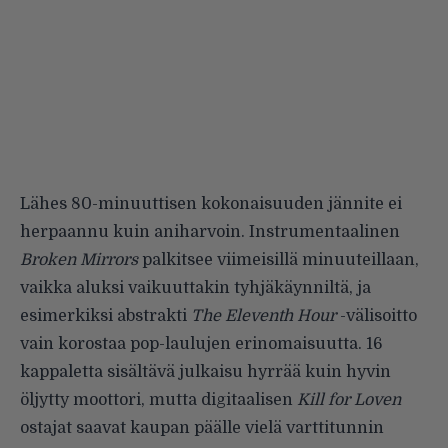
Lähes 80-minuuttisen kokonaisuuden jännite ei
herpaannu kuin aniharvoin. Instrumentaalinen
Broken Mirrors
palkitsee viimeisillä minuuteillaan,
vaikka aluksi vaikuuttakin tyhjäkäynniltä, ja
esimerkiksi abstrakti
The Eleventh Hour
-välisoitto
vain korostaa pop-laulujen erinomaisuutta. 16
kappaletta sisältävä julkaisu hyrrää kuin hyvin
öljytty moottori, mutta digitaalisen
Kill for Loven
ostajat saavat kaupan päälle vielä varttitunnin