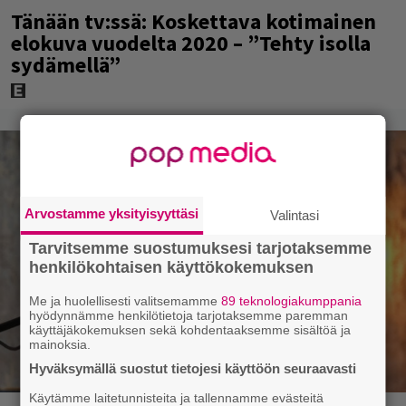
Tänään tv:ssä: Koskettava kotimainen
elokuva vuodelta 2020 – ”Tehty isolla
sydämellä”
Arvostamme yksityisyyttäsi
Valintasi
Tarvitsemme suostumuksesi tarjotaksemme
henkilökohtaisen käyttökokemuksen
Me ja huolellisesti valitsemamme
89 teknologiakumppania
hyödynnämme henkilötietoja tarjotaksemme paremman
käyttäjäkokemuksen sekä kohdentaaksemme sisältöä ja
mainoksia.
Hyväksymällä suostut tietojesi käyttöön seuraavasti
Käytämme laitetunnisteita ja tallennamme evästeitä