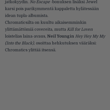
jatkokyydin.
No Escape
-bonuksen lisäksi Jewel
karsi pois parikymmentä kappaletta hylätessään
idean tupla-albumista.
Chromaticsilta on kuultu aikaisemminkin
ylittämättömiä covereita, mutta
Kill for Loven
loistelias laina-avaus,
Neil Youngin
Hey Hey My My
(Into the Black)
, osoittaa hehkutuksen vääräksi:
Chromatics ylittää itsensä.