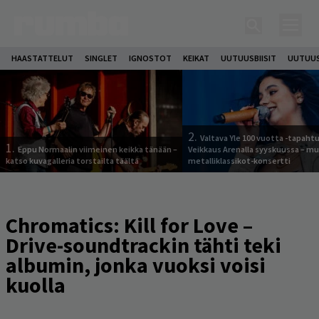
HAASTATTELUT
SINGLET
IGNOSTOT
KEIKAT
UUTUUSBIISIT
UUTUUS
2.
Valtava Yle 100 vuotta -tapah
1.
Eppu Normaalin viimeinen keikka tänään –
Veikkaus Arenalla syyskuussa – m
katso kuvagalleria torstailta täältä
metalliklassikot-konsertti
Chromatics: Kill for Love –
Drive-soundtrackin tähti teki
albumin, jonka vuoksi voisi
kuolla