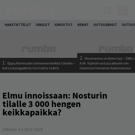
HAASTATTELUT
SINGLET
IGNOSTOT
KEIKAT
UUTUUSBIISIT
UUTUUS
2.
Huomenna se ilmestyy – CMX:s
1.
Eppu Normaalin viimeinen keikka tänään –
A.W. Yrjänän uutuusalbumi om
katso kuvagalleria torstailta täältä
mammuttimainen kokonaisuus
Elmu innoissaan: Nosturin
tilalle 3 000 hengen
keikkapaikka?
Julkaistu:
4.6.2010 14:29