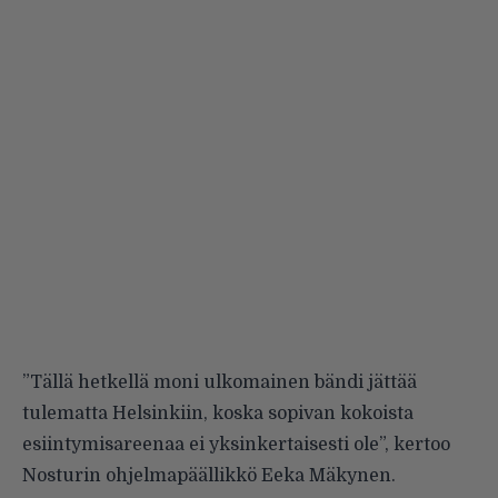
”Tällä hetkellä moni ulkomainen bändi jättää
tulematta Helsinkiin, koska sopivan kokoista
esiintymisareenaa ei yksinkertaisesti ole”, kertoo
Nosturin ohjelmapäällikkö Eeka Mäkynen.