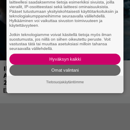
laitteellesi saadaksemme tietoja esimerkiksi sivuista, joilla
vierailit, IP-osoitteestasi sekä laitteesi ominaisuuksista.
Pääset tutustumaan yksityiskohtaisesti käyttötarkoituksiin ja
teknologiakumppaneihimme seuraavalla välilehdellä.
Hylkääminen voi vaikuttaa sivuston toimivuuteen ja
käytettävyyteen.
Jotkin teknologiamme voivat käsitellä tietoja myös ilman
suostumusta, jos niillä on siihen oikeutettu peruste. Voit
vastustaa tätä tai muuttaa asetuksiasi milloin tahansa
seuraavalla välilehdellä.
Hyväksyn kaikki
Illalla tv:ssä: Perinteinen dekkari
Omat valintani
Agatha Christien hengessä – vuoden
2023 leffa tarjoaa murhamysteerin
Tietosuojakäytäntömme