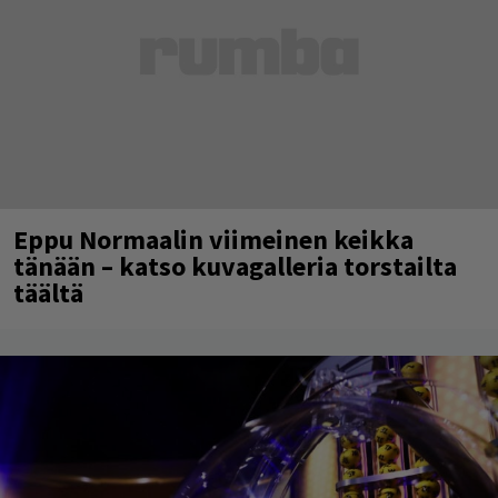
Eppu Normaalin viimeinen keikka
tänään – katso kuvagalleria torstailta
täältä