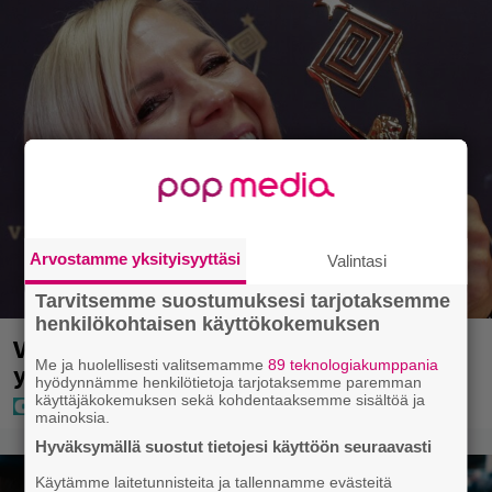
Arvostamme yksityisyyttäsi
Valintasi
Tarvitsemme suostumuksesi tarjotaksemme
henkilökohtaisen käyttökokemuksen
Vappu Pimiästä tuli miljoonikko – eikä
Me ja huolellisesti valitsemamme
89 teknologiakumppania
yksi milli edes riitä, näin se tapahtui
hyödynnämme henkilötietoja tarjotaksemme paremman
käyttäjäkokemuksen sekä kohdentaaksemme sisältöä ja
mainoksia.
Hyväksymällä suostut tietojesi käyttöön seuraavasti
Käytämme laitetunnisteita ja tallennamme evästeitä