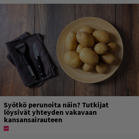
Syötkö perunoita näin? Tutkijat
löysivät yhteyden vakavaan
kansansairauteen