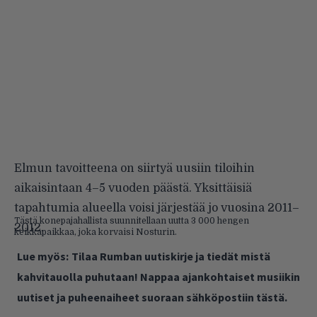
Elmun tavoitteena on siirtyä uusiin tiloihin
aikaisintaan 4–5 vuoden päästä. Yksittäisiä
tapahtumia alueella voisi järjestää jo vuosina 2011–
Tästä konepajahallista suunnitellaan uutta 3 000 hengen
2012.
keikkapaikkaa, joka korvaisi Nosturin.
Lue myös:
Tilaa Rumban uutiskirje ja tiedät mistä
kahvitauolla puhutaan! Nappaa ajankohtaiset musiikin
uutiset ja puheenaiheet suoraan sähköpostiin tästä.