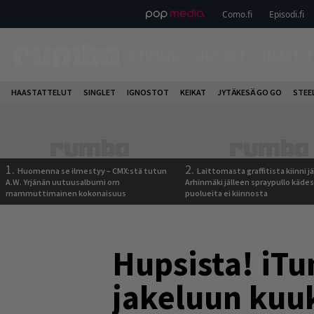
Como.fi
Episodi.fi
ETUSIVU
UUTISET
HAASTAT
HAASTATTELUT
SINGLET
IGNOSTOT
KEIKAT
JYTÄKESÄ GO GO
STEE
1.
2.
Huomenna se ilmestyy – CMX:stä tutun
Laittomasta graffitista kiinni 
A.W. Yrjänän uutuusalbumi om
Arhinmäki jälleen spraypullo kädes
mammuttimainen kokonaisuus
puolueita ei kiinnosta
Hupsista! iTu
jakeluun kuu