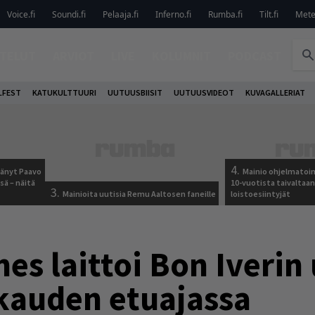
Voice.fi
Soundi.fi
Pelaaja.fi
Inferno.fi
Rumba.fi
Tilt.fi
Metel
TELUT
ARVIOT
LIVE
KOLUMNIT
PODCAST
LFEST
KATUKULTTUURI
UUTUUSBIISIT
UUTUUSVIDEOT
KUVAGALLERIAT
4.
jäänyt Paavo
Mainio ohjelmatoimi
sä – näitä
10-vuotista taivaltaa
3.
Mainioita uutisia Remu Aaltosen faneille
loistoesiintyjät
nes laittoi Bon Iveri
kauden etuajassa