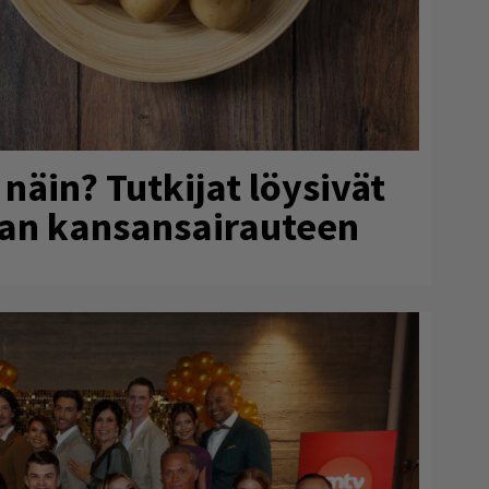
näin? Tutkijat löysivät
an kansansairauteen