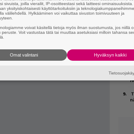
o
i sivuista, joilla vierailit, IP-osoitteestasi sekä laitteesi ominaisuuksista
uvallisesti Bon Iverin
kotisivuilta
tai
an yksityiskohtaisesti käyttötarkoituksiin ja teknologiakumppaneihimm
ver, Bon Iver julkaistaan 21. kesäkuuta.
la välilehdellä. Hylkääminen voi vaikuttaa sivuston toimivuuteen ja
K
yyteen.
n
knologiamme voivat käsitellä tietoja myös ilman suostumusta, jos niillä o
S
u peruste. Voit vastustaa tätä tai muuttaa asetuksiasi milloin tahansa se
lä.
M
1
i
Omat valintani
Hyväksyn kaikki
B
Tietosuojak
ta
H
T
n