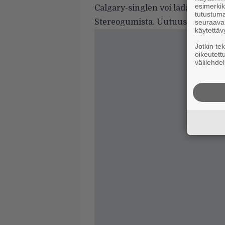
esimerkiks
Calgary-singlen voi ladata ihan l
tutustuma
Stereogumista
. Uutuuslevy Bon I
seuraaval
käytettäv
Jotkin te
oikeutett
välilehdel