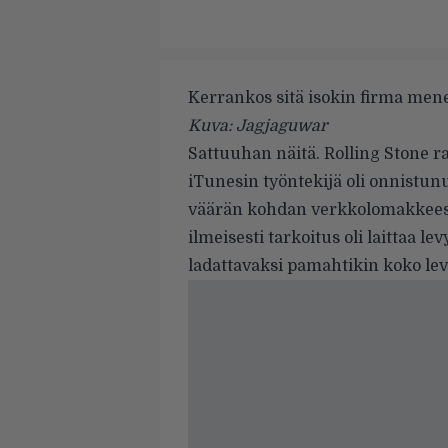
Kerrankos sitä isokin firma mene
Kuva: Jagjaguwar
Sattuuhan näitä.
Rolling Stone
ra
iTunesin työntekijä oli onnistu
väärän kohdan verkkolomakkeest
ilmeisesti tarkoitus oli laittaa l
ladattavaksi pamahtikin koko lev