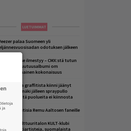
LUETUIMMAT
eezer palaa Suomeen yli
eljännesvuosisadan odotuksen jälkeen
uomenna se ilmestyy – CMX:stä tutun
.W. Yrjänän uutuusalbumi om
ammuttimainen kokonaisuus
aittomasta graffitista kiinni jäänyt
sen
aavo Arhinmäki jälleen spraypullo
ädessä – näitä puolueita ei kiinnosta
tietoja
 ja
ainioita uutisia Remu Aaltosen faneille
elsingin Kulttuuritalon KULT-klubi
arjoaa kulttiartisteja, suomalaista
toja