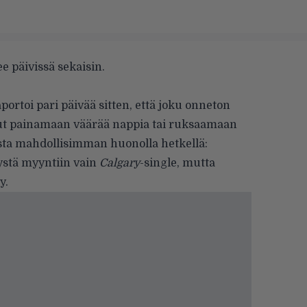
e päivissä sekaisin.
portoi pari päivää sitten, että joku onneton
nut painamaan väärää nappia tai ruksaamaan
a mahdollisimman huonolla hetkellä:
evystä myyntiin vain
Calgary
-single, mutta
y.