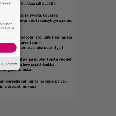
saamista ja kaikkea siltä väliltä
. Pääset
e
ent mainittu, ja syystä: kovassa
osteessa olevan ruotsalaisyhtye saapuu
n siihen
uomeen
uraavalla
ainio ohjelmatoimisto juhlii Helsingissä
0-vuotista taivaltaan –
lmaistapahtumassa loistoesiintyjät
lind Channel palaa puolentoista vuoden
äytäntömme
uolta – uusi levy ja jättikeikka
elsingissä tulossa
ampereella sunnuntaina superpäivä –
ämä artistit mukana