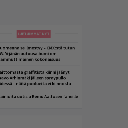
LUETUIMMAT NYT
uomenna se ilmestyy – CMX:stä tutun
.W. Yrjänän uutuusalbumi om
ammuttimainen kokonaisuus
aittomasta graffitista kiinni jäänyt
aavo Arhinmäki jälleen spraypullo
ädessä – näitä puolueita ei kiinnosta
ainioita uutisia Remu Aaltosen faneille