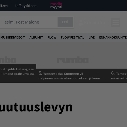
i.net
Leffatykki.com
Etsi
KIRJAUDU
MUSIIKKIVIDEOT
ALBUMIT
FLOW
FLOW FESTIVAL
LIVE
ENNAKKOKUUNTE
sto juhlii Helsingissä
5.
6.
n – ilmaistapahtumassa
Weezer palaa Suomeen yli
Tamper
neljännesvuosisadan odotuksen jälkeen
nämä arti
n uutuuslevyn