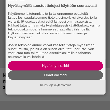
Hyväksymällä suostut tietojesi käyttöön seuraavasti
Käytämme laitetunnisteita ja tallennamme evästeitä
laitteellesi saadaksemme tietoja esimerkiksi sivuista, joilla
vierailit, IP-osoitteestasi sekä laitteesi ominaisuuksista.
Pääset tutustumaan yksityiskohtaisesti käyttötarkoituksiin ja
teknologiakumppaneihimme seuraavalla välilehdellä.
Hylkääminen voi vaikuttaa sivuston toimivuuteen ja
käytettävyyteen.
Jotkin teknologiamme voivat käsitellä tietoja myös ilman
suostumusta, jos niillä on siihen oikeutettu peruste. Voit
vastustaa tätä tai muuttaa asetuksiasi milloin tahansa
seuraavalla välilehdellä.
Hyväksyn kaikki
Kent mainittu, ja syystä: kovassa
Omat valintani
nosteessa olevan ruotsalaisyhtye
saapuu Suomeen
Tietosuojakäytäntömme