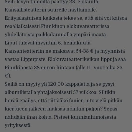
Seili-levyn tiimoilta päättyy 28. elokuuta
Kansallisteatterin suurelle näyttämölle.
Erityislaatuisen keikasta tekee se, että sitä voi katsoa
reaaliaikaisesti Finnkinon elokuvateatterissa
yhdellätoista paikkakunnalla ympäri maata.
Liput tulevat myyntiin 6. heinäkuuta.
Kansanteatteriin ne maksavat 54-38 € ja myynnistä
vastaa Lippupiste. Elokuvateatterikeikan lippuja saa
Finnkinosta 28 euron hintaan (alle 11–vuotiailta 23
€).
Seiliä on myyty yli 120 00 kappaletta ja se pysyi
albumilistalla yhtäjaksoisesti 57 viikkoa. Siltikin
herää epäilys, että riittääkö fanien into vielä pitkän
kiertueen jälkeen maksaa noinkin paljon? Sepäs
nähdään ihan kohta. Pisteet kunnianhimoisesta
yrityksestä.