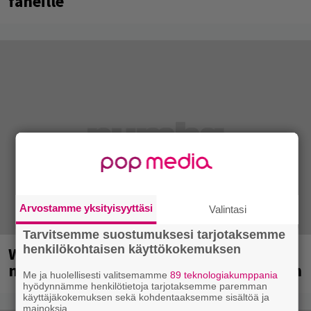
faneille
Arvostamme yksityisyyttäsi
Valintasi
Tarvitsemme suostumuksesi tarjotaksemme
henkilökohtaisen käyttökokemuksen
Weezer palaa Suomeen yli
neljännesvuosisadan odotuksen jälkeen
Me ja huolellisesti valitsemamme
89 teknologiakumppania
hyödynnämme henkilötietoja tarjotaksemme paremman
käyttäjäkokemuksen sekä kohdentaaksemme sisältöä ja
mainoksia.