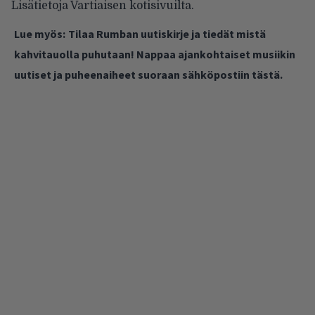
Lisätietoja Vartiaisen
kotisivuilta
.
Lue myös:
Tilaa Rumban uutiskirje ja tiedät mistä
kahvitauolla puhutaan! Nappaa ajankohtaiset musiikin
uutiset ja puheenaiheet suoraan sähköpostiin tästä.