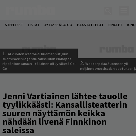
STEELFEST
LISTAT
JYTÄKESÄ GO GO
HAASTATTELUT
SINGLET
IGN
1.
41 vuoden ikäeroa ei huomannut, kun
suomirockin legenda tanssi kuin elohopea-
2.
räppäri konsanaan – tällainen oli Jytäkesä Go-
Weezer palaa Suomeen yli
Go
neljännesvuosisadan odotuksen j
Jenni Vartiainen lähtee tauolle
tyylikkäästi: Kansallisteatterin
suuren näyttämön keikka
nähdään livenä Finnkinon
saleissa