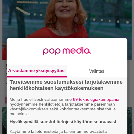
Arvostamme yksityisyyttäsi
Valintasi
Tarvitsemme suostumuksesi tarjotaksemme
henkilökohtaisen käyttökokemuksen
Me ja huolellisesti valitsemamme
89 teknologiakumppania
hyödynnämme henkilötietoja tarjotaksemme paremman
käyttäjäkokemuksen sekä kohdentaaksemme sisältöä ja
mainoksia.
Hyväksymällä suostut tietojesi käyttöön seuraavasti
Käytämme laitetunnisteita ja tallennamme evästeitä