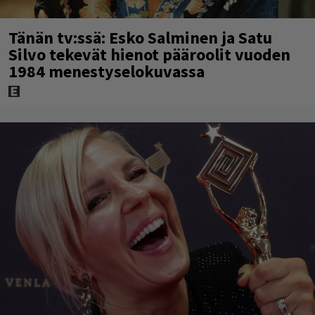
Tänän tv:ssä: Esko Salminen ja Satu
Silvo tekevät hienot pääroolit vuoden
1984 menestyselokuvassa