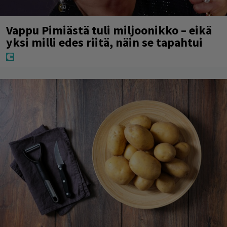
Vappu Pimiästä tuli miljoonikko – eikä
yksi milli edes riitä, näin se tapahtui