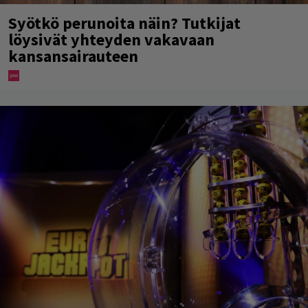
Syötkö perunoita näin? Tutkijat
löysivät yhteyden vakavaan
kansansairauteen