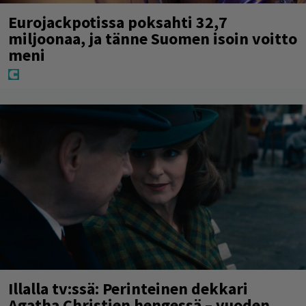
Eurojackpotissa poksahti 32,7
miljoonaa, ja tänne Suomen isoin voitto
meni
Illalla tv:ssä: Perinteinen dekkari
Agatha Christien hengessä – vuoden