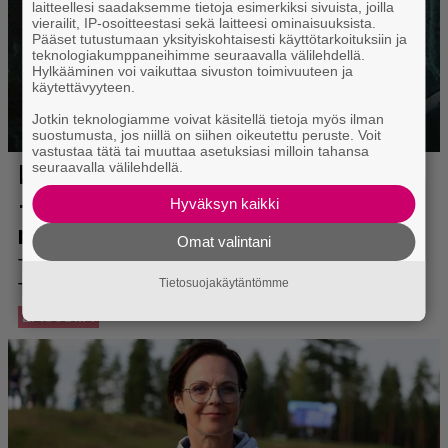
laitteellesi saadaksemme tietoja esimerkiksi sivuista, joilla
vierailit, IP-osoitteestasi sekä laitteesi ominaisuuksista.
Pääset tutustumaan yksityiskohtaisesti käyttötarkoituksiin ja
teknologiakumppaneihimme seuraavalla välilehdellä.
Hylkääminen voi vaikuttaa sivuston toimivuuteen ja
käytettävyyteen.
Jotkin teknologiamme voivat käsitellä tietoja myös ilman
suostumusta, jos niillä on siihen oikeutettu peruste. Voit
vastustaa tätä tai muuttaa asetuksiasi milloin tahansa
seuraavalla välilehdellä.
Hyväksyn kaikki
Omat valintani
Tietosuojakäytäntömme