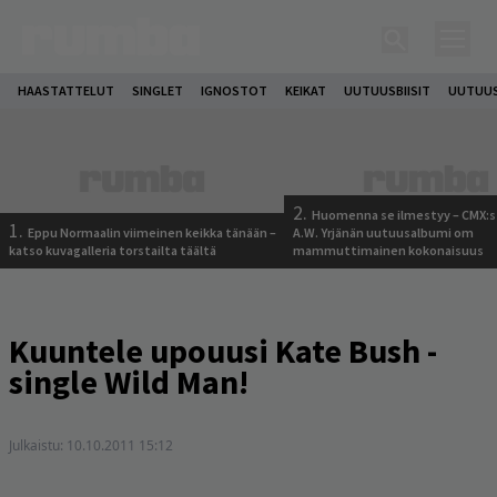
HAASTATTELUT
SINGLET
IGNOSTOT
KEIKAT
UUTUUSBIISIT
UUTUUS
2.
Huomenna se ilmestyy – CMX:s
1.
Eppu Normaalin viimeinen keikka tänään –
A.W. Yrjänän uutuusalbumi om
katso kuvagalleria torstailta täältä
mammuttimainen kokonaisuus
Kuuntele upouusi Kate Bush -
single Wild Man!
Julkaistu:
10.10.2011 15:12