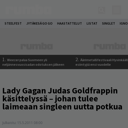
STEELFEST
JYTÄKESÄ GO GO
HAASTATTELUT
LISTAT
SINGLET
IGN
1.
2.
Weezer palaa Suomeen yli
Äärimetallifestivaali Hyvinkäällä
neljännesvuosisadan odotuksen jälkeen
esiintyjiä ensi vuodelle
Lady Gagan Judas Goldfrappin
käsittelyssä – johan tulee
laimeaan singleen uutta potkua
Julkaistu:
15.5.2011 08:00