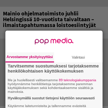
Mainio ohjelmatoimisto juhlii
Helsingissä 10-vuotista taivaltaan –
ilmaistapahtumassa loistoesiintyjät
Arvostamme yksityisyyttäsi
Valintasi
Tarvitsemme suostumuksesi tarjotaksemme
henkilökohtaisen käyttökokemuksen
Me ja huolellisesti valitsemamme
89 teknologiakumppania
hyödynnämme henkilötietoja tarjotaksemme paremman
käyttäjäkokemuksen sekä kohdentaaksemme sisältöä ja
mainoksia.
Hyväksymällä suostut tietojesi käyttöön seuraavasti
Käytämme laitetunnisteita ja tallennamme evästeitä