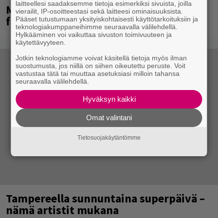
laitteellesi saadaksemme tietoja esimerkiksi sivuista, joilla
Mainioita uutisia Remu Aaltosen
vierailit, IP-osoitteestasi sekä laitteesi ominaisuuksista.
faneille
Pääset tutustumaan yksityiskohtaisesti käyttötarkoituksiin ja
teknologiakumppaneihimme seuraavalla välilehdellä.
Hylkääminen voi vaikuttaa sivuston toimivuuteen ja
käytettävyyteen.
Jotkin teknologiamme voivat käsitellä tietoja myös ilman
suostumusta, jos niillä on siihen oikeutettu peruste. Voit
vastustaa tätä tai muuttaa asetuksiasi milloin tahansa
seuraavalla välilehdellä.
Hyväksyn kaikki
Omat valintani
Tietosuojakäytäntömme
Tampereella sunnuntaina superpäivä –
nämä artistit mukana