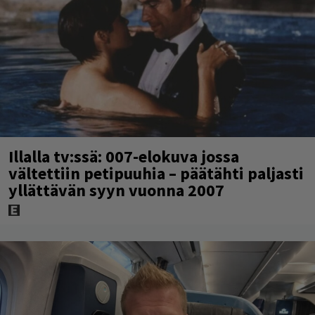
Illalla tv:ssä: 007-elokuva jossa
vältettiin petipuuhia – päätähti paljasti
yllättävän syyn vuonna 2007