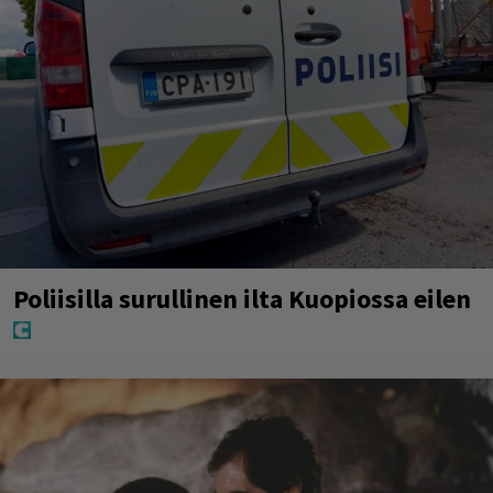
Poliisilla surullinen ilta Kuopiossa eilen