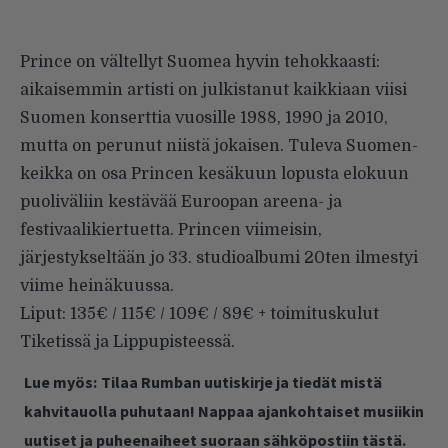
Prince on vältellyt Suomea hyvin tehokkaasti:
aikaisemmin artisti on julkistanut kaikkiaan viisi
Suomen konserttia vuosille 1988, 1990 ja 2010,
mutta on perunut niistä jokaisen. Tuleva Suomen-
keikka on osa Princen kesäkuun lopusta elokuun
puoliväliin kestävää Euroopan areena- ja
festivaalikiertuetta. Princen viimeisin,
järjestykseltään jo 33. studioalbumi 20ten ilmestyi
viime heinäkuussa.
Liput: 135€ / 115€ / 109€ / 89€ + toimituskulut
Tiketissä ja Lippupisteessä.
Lue myös:
Tilaa Rumban uutiskirje ja tiedät mistä
kahvitauolla puhutaan! Nappaa ajankohtaiset musiikin
uutiset ja puheenaiheet suoraan sähköpostiin tästä.