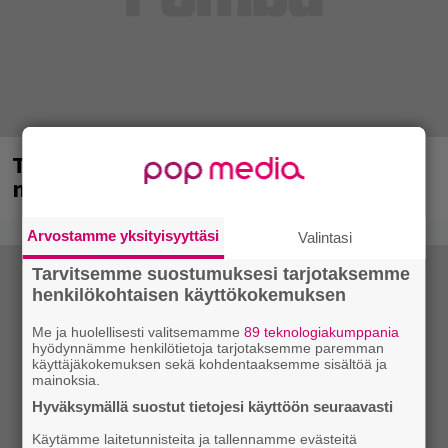
Tampereella sunnuntaina superpäivä –
nämä artistit mukana
Arvostamme yksityisyyttäsi
Valintasi
Tarvitsemme suostumuksesi tarjotaksemme
henkilökohtaisen käyttökokemuksen
Me ja huolellisesti valitsemamme
89 teknologiakumppania
hyödynnämme henkilötietoja tarjotaksemme paremman
käyttäjäkokemuksen sekä kohdentaaksemme sisältöä ja
mainoksia.
Hyväksymällä suostut tietojesi käyttöön seuraavasti
Käytämme laitetunnisteita ja tallennamme evästeitä