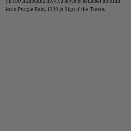
yli 100 miljoonaa myytyä levyä ja sellaiset albumit
kuin Purple Rain, 1999 ja Sign o’ the Times.