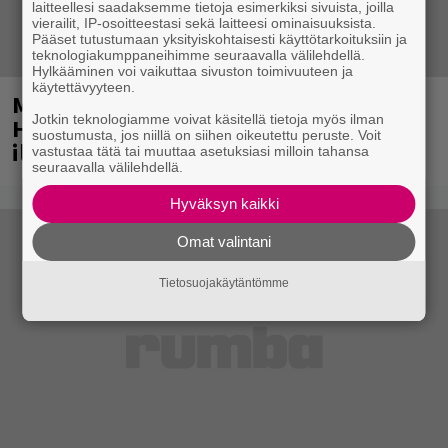
laitteellesi saadaksemme tietoja esimerkiksi sivuista, joilla
vierailit, IP-osoitteestasi sekä laitteesi ominaisuuksista.
Pääset tutustumaan yksityiskohtaisesti käyttötarkoituksiin ja
teknologiakumppaneihimme seuraavalla välilehdellä.
Hylkääminen voi vaikuttaa sivuston toimivuuteen ja
käytettävyyteen.
Mainio ohjelmatoimisto juhlii
Jotkin teknologiamme voivat käsitellä tietoja myös ilman
Helsingissä 10-vuotista taivaltaan –
suostumusta, jos niillä on siihen oikeutettu peruste. Voit
ilmaistapahtumassa loistoesiintyjät
vastustaa tätä tai muuttaa asetuksiasi milloin tahansa
seuraavalla välilehdellä.
Hyväksyn kaikki
Omat valintani
Tietosuojakäytäntömme