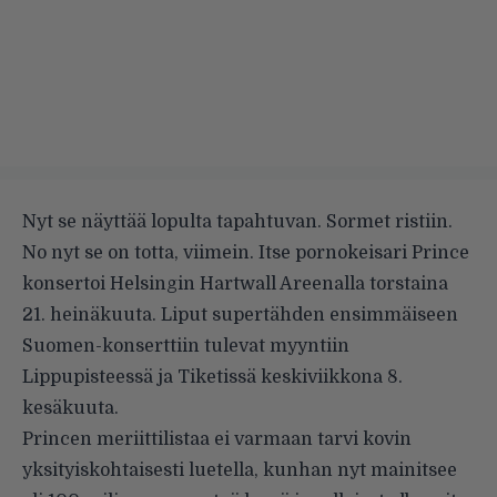
Nyt se näyttää lopulta tapahtuvan. Sormet ristiin.
No nyt se on totta, viimein. Itse pornokeisari Prince
konsertoi Helsingin Hartwall Areenalla torstaina
21. heinäkuuta. Liput supertähden ensimmäiseen
Suomen-konserttiin tulevat myyntiin
Lippupisteessä ja Tiketissä keskiviikkona 8.
kesäkuuta.
Princen meriittilistaa ei varmaan tarvi kovin
yksityiskohtaisesti luetella, kunhan nyt mainitsee