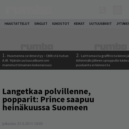
HAASTATTELUT
SINGLET
IGNOSTOT
KEIKAT
UUTUUSBIISIT
JYTÄKE
1.
2.
Huomenna se ilmestyy – CMX:stä tutun
Laittomasta graffitista kiinni 
A.W. Yrjänän uutuusalbumi om
Arhinmäki jälleen spraypullo kädes
mammuttimainen kokonaisuus
puolueita ei kiinnosta
Langetkaa polvillenne,
popparit: Prince saapuu
heinäkuussa Suomeen
Julkaistu:
31.5.2011 10:05