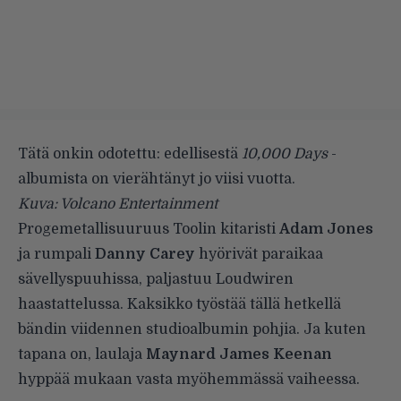
Tätä onkin odotettu: edellisestä
10,000 Days
-
albumista on vierähtänyt jo viisi vuotta.
Kuva: Volcano Entertainment
Progemetallisuuruus
Toolin
kitaristi
Adam Jones
ja rumpali
Danny Carey
hyörivät paraikaa
sävellyspuuhissa, paljastuu
Loudwiren
haastattelussa
. Kaksikko työstää tällä hetkellä
bändin viidennen studioalbumin pohjia. Ja kuten
tapana on, laulaja
Maynard James Keenan
hyppää mukaan vasta myöhemmässä vaiheessa.