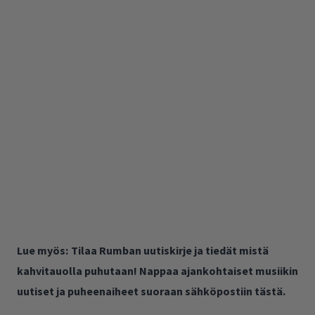
Lue myös:
Tilaa Rumban uutiskirje ja tiedät mistä
kahvitauolla puhutaan! Nappaa ajankohtaiset musiikin
uutiset ja puheenaiheet suoraan sähköpostiin tästä.