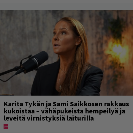
Karita Tykän ja Sami Saikkosen rakkaus
kukoistaa – vähäpukeista hempeilyä ja
leveitä virnistyksiä laiturilla