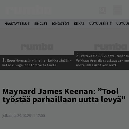
HAASTATTELUT
SINGLET
IGNOSTOT
KEIKAT
UUTUUSBIISIT
UUTUUS
2.
Valtava Yle 100 vuotta -tapah
1.
Eppu Normaalin viimeinen keikka tänään –
Veikkaus Arenalla syyskuussa – m
katso kuvagalleria torstailta täältä
metalliklassikot-konsertti
Maynard James Keenan: ”Tool
työstää parhaillaan uutta levyä”
Julkaistu:
29.10.2011 17:00