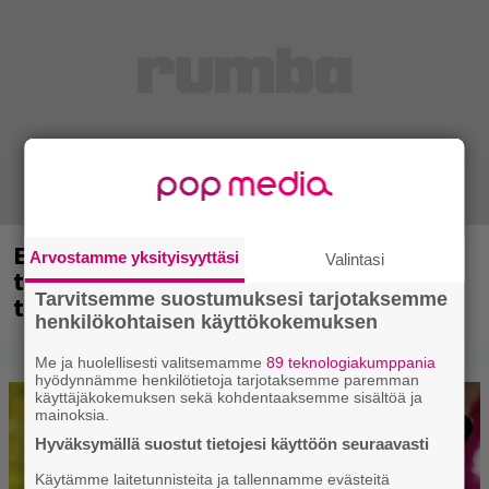
Eppu Normaalin viimeinen keikka
Arvostamme yksityisyyttäsi
Valintasi
tänään – katso kuvagalleria torstailta
Tarvitsemme suostumuksesi tarjotaksemme
täältä
henkilökohtaisen käyttökokemuksen
Me ja huolellisesti valitsemamme
89 teknologiakumppania
hyödynnämme henkilötietoja tarjotaksemme paremman
käyttäjäkokemuksen sekä kohdentaaksemme sisältöä ja
mainoksia.
Hyväksymällä suostut tietojesi käyttöön seuraavasti
Käytämme laitetunnisteita ja tallennamme evästeitä