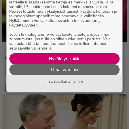
laitteellesi saadaksemme tietoja esimerkiksi sivuista, joilla
vierailit, IP-osoitteestasi sekä laitteesi ominaisuuksista.
Pääset tutustumaan yksityiskohtaisesti käyttötarkoituksiin ja
teknologiakumppaneihimme seuraavalla välilehdellä.
Hylkääminen voi vaikuttaa sivuston toimivuuteen ja
käytettävyyteen.
Jotkin teknologiamme voivat käsitellä tietoja myös ilman
suostumusta, jos niillä on siihen oikeutettu peruste. Voit
vastustaa tätä tai muuttaa asetuksiasi milloin tahansa
seuraavalla välilehdellä.
Hyväksyn kaikki
Omat valintani
Tietosuojakäytäntömme