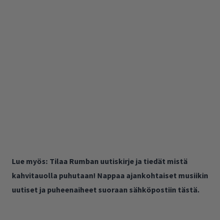
Lue myös:
Tilaa Rumban uutiskirje ja tiedät mistä
kahvitauolla puhutaan! Nappaa ajankohtaiset musiikin
uutiset ja puheenaiheet suoraan sähköpostiin tästä.