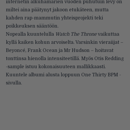
internetin alkuhämärien vuoden puhutuin levy on
miltei aina päätynyt jakoon etukäteen, mutta
kahden rap-mammutin yhteisprojekti teki
poikkeuksen sääntöön.
Nopealla kuuntelulla
Watch The Throne
vaikuttaa
kyllä kaiken kohun arvoiselta. Varsinkin vieraiijat –
Beyoncé, Frank Ocean ja Mr Hudson – hoitavat
tonttinsa hienolla intensiteetillä. Myös Otis Redding
-sample istuu kokonaisuuteen mallikkaasti.
Kuuntele albumi alusta loppuun
One Thirty BPM
-
sivulla.