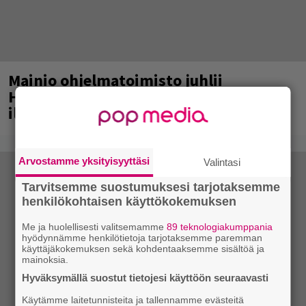
Mainio ohjelmatoimisto juhlii
Helsingissä 10-vuotista taivaltaan –
ilmaistapahtumassa loistoesiintyjät
Arvostamme yksityisyyttäsi
Valintasi
Tarvitsemme suostumuksesi tarjotaksemme
henkilökohtaisen käyttökokemuksen
Me ja huolellisesti valitsemamme
89 teknologiakumppania
hyödynnämme henkilötietoja tarjotaksemme paremman
käyttäjäkokemuksen sekä kohdentaaksemme sisältöä ja
mainoksia.
Hyväksymällä suostut tietojesi käyttöön seuraavasti
Käytämme laitetunnisteita ja tallennamme evästeitä