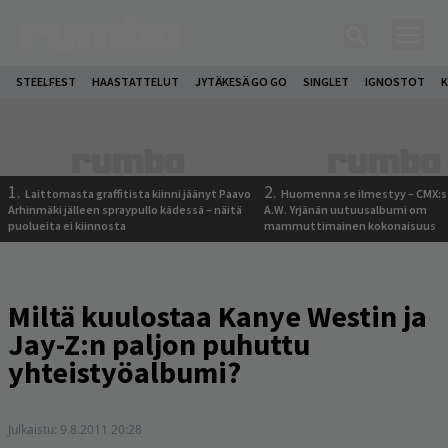
STEELFEST
HAASTATTELUT
JYTÄKESÄ GO GO
SINGLET
IGNOSTOT
K
1.
2.
Laittomasta graffitista kiinni jäänyt Paavo
Huomenna se ilmestyy – CMX:s
Arhinmäki jälleen spraypullo kädessä – näitä
A.W. Yrjänän uutuusalbumi om
puolueita ei kiinnosta
mammuttimainen kokonaisuus
Miltä kuulostaa Kanye Westin ja
Jay-Z:n paljon puhuttu
yhteistyöalbumi?
Julkaistu:
9.8.2011 20:28