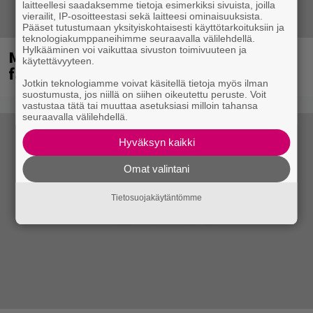
laitteellesi saadaksemme tietoja esimerkiksi sivuista, joilla
vierailit, IP-osoitteestasi sekä laitteesi ominaisuuksista.
Pääset tutustumaan yksityiskohtaisesti käyttötarkoituksiin ja
teknologiakumppaneihimme seuraavalla välilehdellä.
Hylkääminen voi vaikuttaa sivuston toimivuuteen ja
Mainioita uutisia Remu Aaltosen
käytettävyyteen.
faneille
Jotkin teknologiamme voivat käsitellä tietoja myös ilman
suostumusta, jos niillä on siihen oikeutettu peruste. Voit
vastustaa tätä tai muuttaa asetuksiasi milloin tahansa
seuraavalla välilehdellä.
Hyväksyn kaikki
Omat valintani
Tietosuojakäytäntömme