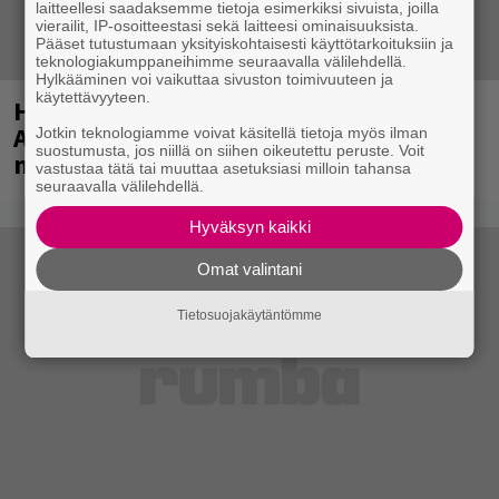
laitteellesi saadaksemme tietoja esimerkiksi sivuista, joilla
vierailit, IP-osoitteestasi sekä laitteesi ominaisuuksista.
Pääset tutustumaan yksityiskohtaisesti käyttötarkoituksiin ja
teknologiakumppaneihimme seuraavalla välilehdellä.
Hylkääminen voi vaikuttaa sivuston toimivuuteen ja
käytettävyyteen.
Huomenna se ilmestyy – CMX:stä tutun
A.W. Yrjänän uutuusalbumi om
Jotkin teknologiamme voivat käsitellä tietoja myös ilman
suostumusta, jos niillä on siihen oikeutettu peruste. Voit
mammuttimainen kokonaisuus
vastustaa tätä tai muuttaa asetuksiasi milloin tahansa
seuraavalla välilehdellä.
Hyväksyn kaikki
Omat valintani
Tietosuojakäytäntömme