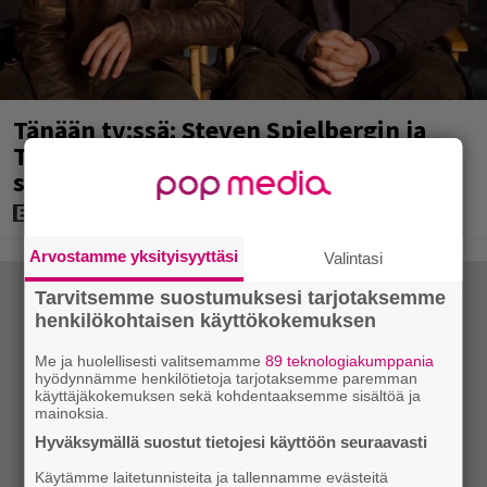
Tänään tv:ssä: Steven Spielbergin ja
Tom Cruisen kaveruus loppui 21 vuotta
sitten – Syynä Cruisen nolo käytös
Arvostamme yksityisyyttäsi
Valintasi
Tarvitsemme suostumuksesi tarjotaksemme
henkilökohtaisen käyttökokemuksen
Me ja huolellisesti valitsemamme
89 teknologiakumppania
hyödynnämme henkilötietoja tarjotaksemme paremman
käyttäjäkokemuksen sekä kohdentaaksemme sisältöä ja
mainoksia.
Hyväksymällä suostut tietojesi käyttöön seuraavasti
Käytämme laitetunnisteita ja tallennamme evästeitä