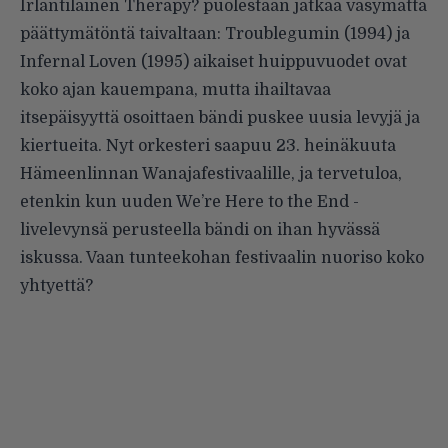
Irlantilainen
Therapy?
puolestaan jatkaa väsymättä
päättymätöntä taivaltaan: Troublegumin (1994) ja
Infernal Loven (1995) aikaiset huippuvuodet ovat
koko ajan kauempana, mutta ihailtavaa
itsepäisyyttä osoittaen bändi puskee uusia levyjä ja
kiertueita. Nyt orkesteri saapuu 23. heinäkuuta
Hämeenlinnan Wanajafestivaalille, ja tervetuloa,
etenkin kun uuden
We’re Here to the End
-
livelevynsä perusteella bändi on ihan hyvässä
iskussa. Vaan tunteekohan festivaalin nuoriso koko
yhtyettä?