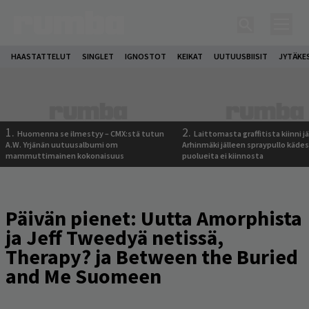
HAASTATTELUT
SINGLET
IGNOSTOT
KEIKAT
UUTUUSBIISIT
JYTÄKE
1.
2.
Huomenna se ilmestyy – CMX:stä tutun
Laittomasta graffitista kiinni 
A.W. Yrjänän uutuusalbumi om
Arhinmäki jälleen spraypullo kädes
mammuttimainen kokonaisuus
puolueita ei kiinnosta
Päivän pienet: Uutta Amorphista
ja Jeff Tweedyä netissä,
Therapy? ja Between the Buried
and Me Suomeen