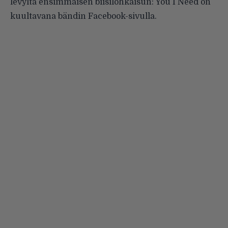
levyltä ensimmäisen biisilohkaisun: You I Need on
kuultavana bändin
Facebook-sivulla
.