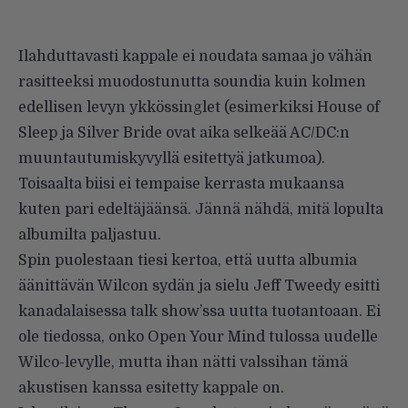
Ilahduttavasti kappale ei noudata samaa jo vähän
rasitteeksi muodostunutta soundia kuin kolmen
edellisen levyn ykkössinglet (esimerkiksi
House of
Sleep
ja
Silver Bride
ovat aika selkeää AC/DC:n
muuntautumiskyvyllä esitettyä jatkumoa).
Toisaalta biisi ei tempaise kerrasta mukaansa
kuten pari edeltäjäänsä. Jännä nähdä, mitä lopulta
albumilta paljastuu.
Spin
puolestaan tiesi kertoa, että uutta albumia
äänittävän
Wilcon
sydän ja sielu Jeff Tweedy esitti
kanadalaisessa talk show’ssa uutta tuotantoaan. Ei
ole tiedossa, onko
Open Your Mind
tulossa uudelle
Wilco-levylle, mutta ihan nätti valssihan tämä
akustisen kanssa esitetty kappale on.