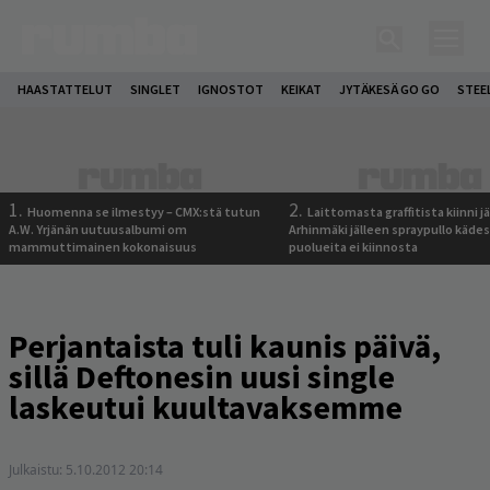
HAASTATTELUT
SINGLET
IGNOSTOT
KEIKAT
JYTÄKESÄ GO GO
STEE
1.
2.
Huomenna se ilmestyy – CMX:stä tutun
Laittomasta graffitista kiinni 
A.W. Yrjänän uutuusalbumi om
Arhinmäki jälleen spraypullo kädes
mammuttimainen kokonaisuus
puolueita ei kiinnosta
Perjantaista tuli kaunis päivä,
sillä Deftonesin uusi single
laskeutui kuultavaksemme
Julkaistu:
5.10.2012 20:14