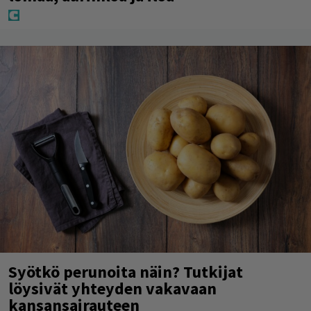
Syötkö perunoita näin? Tutkijat
löysivät yhteyden vakavaan
kansansairauteen