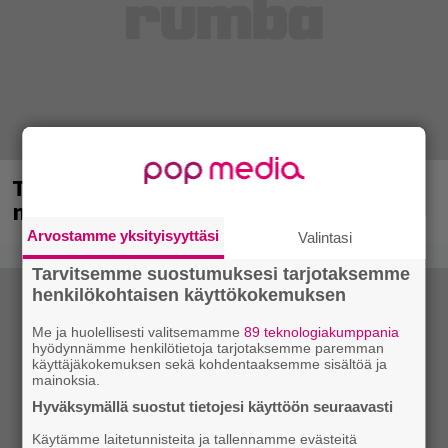
Tampereella sunnuntaina superpäivä –
nämä artistit mukana
Arvostamme yksityisyyttäsi
Valintasi
Tarvitsemme suostumuksesi tarjotaksemme
henkilökohtaisen käyttökokemuksen
Me ja huolellisesti valitsemamme
89 teknologiakumppania
hyödynnämme henkilötietoja tarjotaksemme paremman
käyttäjäkokemuksen sekä kohdentaaksemme sisältöä ja
mainoksia.
Hyväksymällä suostut tietojesi käyttöön seuraavasti
Käytämme laitetunnisteita ja tallennamme evästeitä