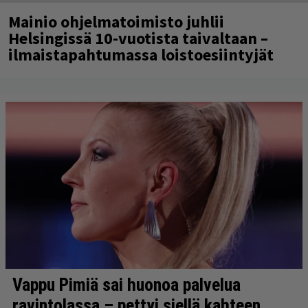
Mainio ohjelmatoimisto juhlii
Helsingissä 10-vuotista taivaltaan –
ilmaistapahtumassa loistoesiintyjät