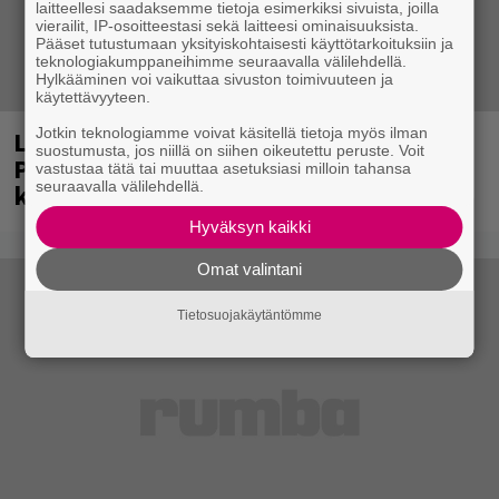
laitteellesi saadaksemme tietoja esimerkiksi sivuista, joilla
vierailit, IP-osoitteestasi sekä laitteesi ominaisuuksista.
Pääset tutustumaan yksityiskohtaisesti käyttötarkoituksiin ja
teknologiakumppaneihimme seuraavalla välilehdellä.
Hylkääminen voi vaikuttaa sivuston toimivuuteen ja
käytettävyyteen.
Jotkin teknologiamme voivat käsitellä tietoja myös ilman
Laittomasta graffitista kiinni jäänyt
suostumusta, jos niillä on siihen oikeutettu peruste. Voit
Paavo Arhinmäki jälleen spraypullo
vastustaa tätä tai muuttaa asetuksiasi milloin tahansa
seuraavalla välilehdellä.
kädessä – näitä puolueita ei kiinnosta
Hyväksyn kaikki
Omat valintani
Tietosuojakäytäntömme