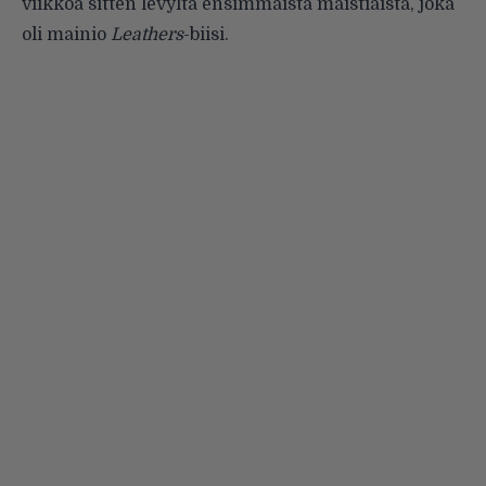
viikkoa sitten
levyltä ensimmäistä maistiaista, joka
oli mainio
Leathers
-biisi.