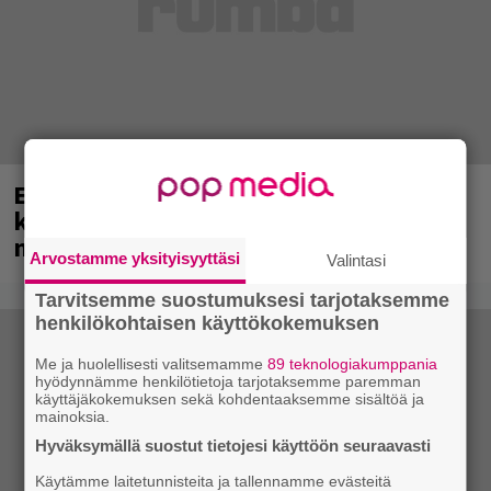
Eppu Normaali soitti viimeisen
konserttinsa koskaan – Yle Areenassa
nyt dokumentti bändistä
Arvostamme yksityisyyttäsi
Valintasi
Tarvitsemme suostumuksesi tarjotaksemme
henkilökohtaisen käyttökokemuksen
Me ja huolellisesti valitsemamme
89 teknologiakumppania
hyödynnämme henkilötietoja tarjotaksemme paremman
käyttäjäkokemuksen sekä kohdentaaksemme sisältöä ja
mainoksia.
Hyväksymällä suostut tietojesi käyttöön seuraavasti
Käytämme laitetunnisteita ja tallennamme evästeitä