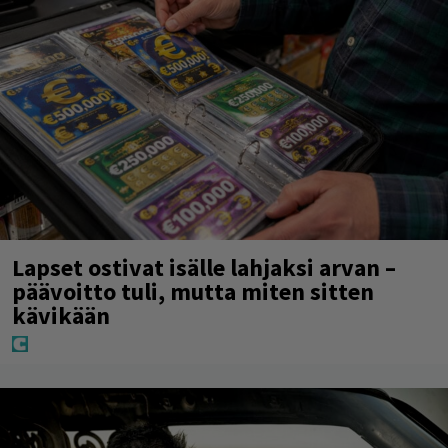
Lapset ostivat isälle lahjaksi arvan –
päävoitto tuli, mutta miten sitten
kävikään