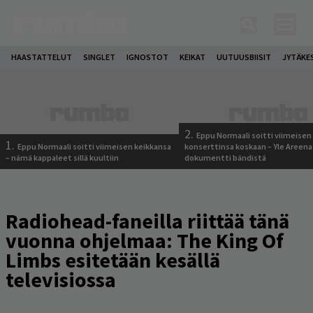
HAASTATTELUT
SINGLET
IGNOSTOT
KEIKAT
UUTUUSBIISIT
JYTÄKE
2.
Eppu Normaali soitti viimeisen
1.
Eppu Normaali soitti viimeisen keikkansa
konserttinsa koskaan – Yle Areena
– nämä kappaleet sillä kuultiin
dokumentti bändistä
Radiohead-faneilla riittää tänä
vuonna ohjelmaa: The King Of
Limbs esitetään kesällä
televisiossa