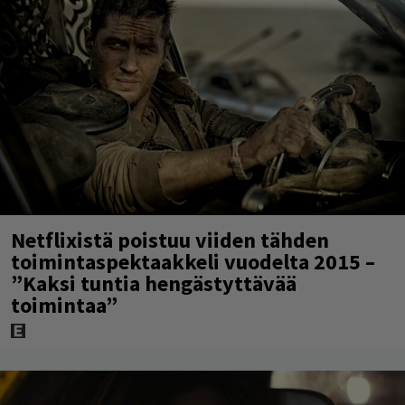
Netflixistä poistuu viiden tähden
toimintaspektaakkeli vuodelta 2015 –
”Kaksi tuntia hengästyttävää
toimintaa”