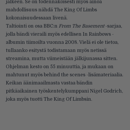
jälkeen. Se on todennäköisesti myös ainoa
mahdollisuus nähdä
The King Of Limbs
kokonaisuudessaan livenä.
Taltiointi on osa BBC:n
From The Basement
-sarjaa,
jolla bändi vieraili myös edellisen In Rainbows -
albumin tiimoilta vuonna 2008. Vielä ei ole tietoa,
tullaanko esitystä todistamaan myös netissä
streamina, mutta viimeistään jälkijunassa sitten.
Ohjelman kesto on 55 minuuttia, ja mukaan on
mahtunut myös behind the scenes -lisämateriaalia.
Keikan äänimaailmasta vastaa bändin
pitkäaikainen työskentelykumppani Nigel Godrich,
joka myös tuotti The King Of Limbsin.