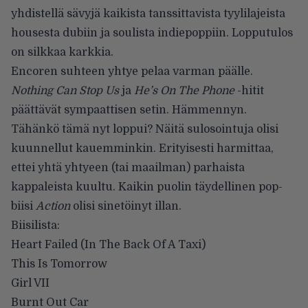
yhdistellä sävyjä kaikista tanssittavista tyylilajeista
housesta dubiin ja soulista indiepoppiin. Lopputulos
on silkkaa karkkia.
Encoren suhteen yhtye pelaa varman päälle.
Nothing Can Stop Us
ja
He’s On The Phone
-hitit
päättävät sympaattisen setin. Hämmennyn.
Tähänkö tämä nyt loppui? Näitä sulosointuja olisi
kuunnellut kauemminkin. Erityisesti harmittaa,
ettei yhtä yhtyeen (tai maailman) parhaista
kappaleista kuultu. Kaikin puolin täydellinen pop-
biisi
Action
olisi sinetöinyt illan.
Biisilista:
Heart Failed (In The Back Of A Taxi)
This Is Tomorrow
Girl VII
Burnt Out Car