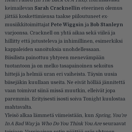
keimailevan
Sarah Cracknellin
eteerinen olemus
jättää koskettimiensa taakse piiloutuneet ex-
musiikkitoimittajat
Pete Wiggsin
ja
Bob Stanleyn
varjoonsa. Cracknell on yhtä aikaa sekä viileä ja
hillitty että jutusteleva ja inhimillinen, esimerkiksi
kappaleiden sanoituksia unohdellessaan.
Biisilista painottuu yhtyeen menevämpään
tuotantoon ja on melko tasapainoinen sekoitus
hittejä ja helmiä uran eri vaiheista. Täysin uusia
biisejäkin kuullaan useita. Ne eivät höllää jännitettä
vaan toimivat siinä missä muutkin, elleivät jopa
paremmin. Erityisesti isosti soiva Tonight kuulostaa
mahtavalta.
Yleisö alkaa lämmetä viimeistään, kun
Spring, You’re
In A Bad Way
ja
Who Do You Think You Are
seuraavat
toisiaan. Varsinaisen setin päättää eräs yhtyeen