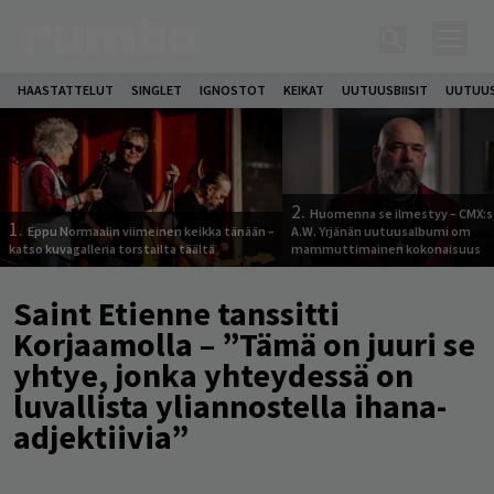
HAASTATTELUT
SINGLET
IGNOSTOT
KEIKAT
UUTUUSBIISIT
UUTUUS
2.
Huomenna se ilmestyy – CMX:s
1.
Eppu Normaalin viimeinen keikka tänään –
A.W. Yrjänän uutuusalbumi om
katso kuvagalleria torstailta täältä
mammuttimainen kokonaisuus
Saint Etienne tanssitti
Korjaamolla – ”Tämä on juuri se
yhtye, jonka yhteydessä on
luvallista yliannostella ihana-
adjektiivia”