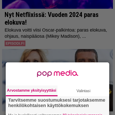
Arvostamme yksityisyyttäsi
Valintasi
Tarvitsemme suostumuksesi tarjotaksemme
henkilökohtaisen käyttökokemuksen
Me ja huolellisesti valitsemamme
89 teknologiakumppania