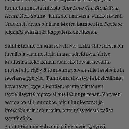
tunnetuimmista hiteistä
Only Love Can Break Your
Heart
.
Neil Young
-laina soi ilmavasti, vaikkei Sarah
Cracknell aivan otakaan
Moira Lambertin
Foxbase
Alphalla
esittämää kappaletta omakseen.
Saint Etienne on juuri se yhtye, jonka yhteydessä on
luvallista yliannostella ihana-adjektiivia. Yhtye
kuulostaa koko keikan ajan itkettävän hyvältä,
muttei silti räjäytä tunnelmaa aivan sille tasolle kuin
teoriassa pystyisi. Tunnelma tiivistyy ja biisivalinnat
kovenevat loppua kohden, mutta viimeinen
täydellisyyttä hipova silaus jää uupumaan. Yhtyeen
asema on silti onnekas: biisit kuulostavat jo
itsessään niin mainioilta, ettei tylsyydestä pääse
syyttämään.
Saint Etiennen vahvuus piilee myös kyvyssä