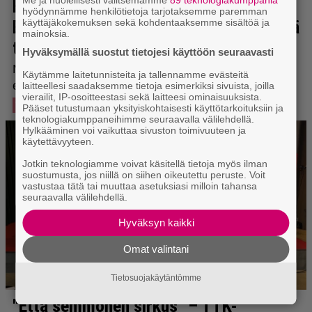
hyödynnämme henkilötietoja tarjotaksemme paremman
käyttäjäkokemuksen sekä kohdentaaksemme sisältöä ja
mainoksia.
Hyväksymällä suostut tietojesi käyttöön seuraavasti
Käytämme laitetunnisteita ja tallennamme evästeitä
laitteellesi saadaksemme tietoja esimerkiksi sivuista, joilla
vierailit, IP-osoitteestasi sekä laitteesi ominaisuuksista.
Pääset tutustumaan yksityiskohtaisesti käyttötarkoituksiin ja
teknologiakumppaneihimme seuraavalla välilehdellä.
Hylkääminen voi vaikuttaa sivuston toimivuuteen ja
käytettävyyteen.
Jotkin teknologiamme voivat käsitellä tietoja myös ilman
suostumusta, jos niillä on siihen oikeutettu peruste. Voit
vastustaa tätä tai muuttaa asetuksiasi milloin tahansa
seuraavalla välilehdellä.
Hyväksyn kaikki
Omat valintani
Tietosuojakäytäntömme