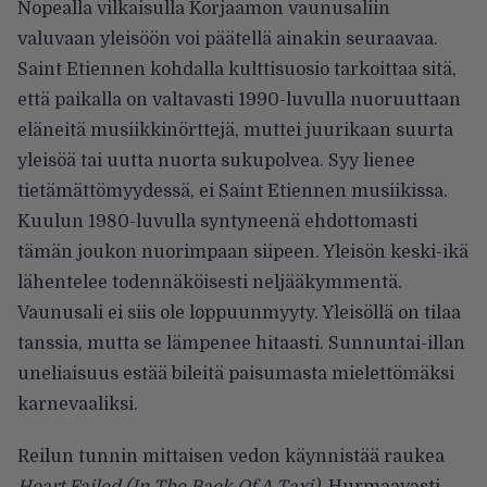
Nopealla vilkaisulla Korjaamon vaunusaliin
valuvaan yleisöön voi päätellä ainakin seuraavaa.
Saint Etiennen kohdalla kulttisuosio tarkoittaa sitä,
että paikalla on valtavasti 1990-luvulla nuoruuttaan
eläneitä musiikkinörttejä, muttei juurikaan suurta
yleisöä tai uutta nuorta sukupolvea. Syy lienee
tietämättömyydessä, ei Saint Etiennen musiikissa.
Kuulun 1980-luvulla syntyneenä ehdottomasti
tämän joukon nuorimpaan siipeen. Yleisön keski-ikä
lähentelee todennäköisesti neljääkymmentä.
Vaunusali ei siis ole loppuunmyyty. Yleisöllä on tilaa
tanssia, mutta se lämpenee hitaasti. Sunnuntai-illan
uneliaisuus estää bileitä paisumasta mielettömäksi
karnevaaliksi.
Reilun tunnin mittaisen vedon käynnistää raukea
Heart Failed (In The Back Of A Taxi)
. Hurmaavasti