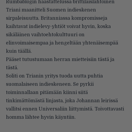
Rumbablogin haastattelussa brittiläislähtöinen
Triani maanitteli Suomen indieskenen
sirpaleisuutta. Britanniassa kompromisseja
kaihtavat indielevy-yhtiöt voivat hyvin, koska
sikäläinen vaihtoehtokulttuuri on
elinvoimaisempaa ja hengeltään yhtenäisempää
kuin täällä.
Pääset tutustumaan herran mietteisiin
tästä
ja
tästä
.
Soliti on Trianin yritys tuoda uutta puhtia
suomalaiseen indieskeneen. Se pyrkii
toiminnallaan pitämään kiinni siitä
tinkimättömästä linjasta, joka Johannan leirissä
vallitsi ennen Universaliin liittymistä. Toivottavasti
homma lähtee hyvin käyntiin.