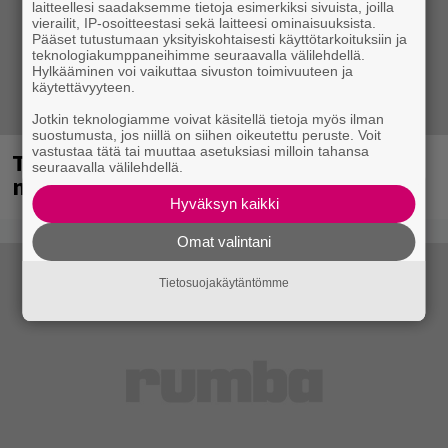
laitteellesi saadaksemme tietoja esimerkiksi sivuista, joilla
vierailit, IP-osoitteestasi sekä laitteesi ominaisuuksista.
Pääset tutustumaan yksityiskohtaisesti käyttötarkoituksiin ja
teknologiakumppaneihimme seuraavalla välilehdellä.
Hylkääminen voi vaikuttaa sivuston toimivuuteen ja
käytettävyyteen.
Jotkin teknologiamme voivat käsitellä tietoja myös ilman
suostumusta, jos niillä on siihen oikeutettu peruste. Voit
vastustaa tätä tai muuttaa asetuksiasi milloin tahansa
Tampereella sunnuntaina superpäivä –
seuraavalla välilehdellä.
nämä artistit mukana
Hyväksyn kaikki
Omat valintani
Tietosuojakäytäntömme