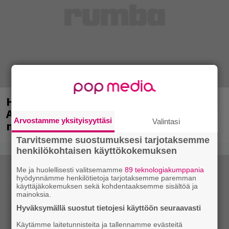
Huomenna se ilmestyy – CMX:stä tutun
A.W. Yrjänän uutuusalbumi om
Arvostamme yksityisyyttäsi
Valintasi
mammuttimainen kokonaisuus
Tarvitsemme suostumuksesi tarjotaksemme
henkilökohtaisen käyttökokemuksen
Me ja huolellisesti valitsemamme
89 teknologiakumppania
hyödynnämme henkilötietoja tarjotaksemme paremman
käyttäjäkokemuksen sekä kohdentaaksemme sisältöä ja
mainoksia.
Hyväksymällä suostut tietojesi käyttöön seuraavasti
Käytämme laitetunnisteita ja tallennamme evästeitä