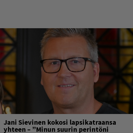
Jani Sievinen kokosi lapsikatraansa
yhteen – ”Minun suurin perintöni