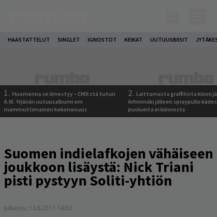
HAASTATTELUT
SINGLET
IGNOSTOT
KEIKAT
UUTUUSBIISIT
JYTÄKE
1.
2.
Huomenna se ilmestyy – CMX:stä tutun
Laittomasta graffitista kiinni 
A.W. Yrjänän uutuusalbumi om
Arhinmäki jälleen spraypullo kädes
mammuttimainen kokonaisuus
puolueita ei kiinnosta
Suomen indielafkojen vähäiseen
joukkoon lisäystä: Nick Triani
pisti pystyyn Soliti-yhtiön
Julkaistu:
13.6.2011 14:02