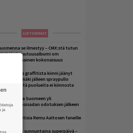
LUETUIMMAT
uomenna se ilmestyy – CMX:stä tutun
.W. Yrjänän uutuusalbumi om
ammuttimainen kokonaisuus
aittomasta graffitista kiinni jäänyt
aavo Arhinmäki jälleen spraypullo
ädessä – näitä puolueita ei kiinnosta
sen
eezer palaa Suomeen yli
eljännesvuosisadan odotuksen jälkeen
tietoja
 ja
ainioita uutisia Remu Aaltosen faneille
ampereella sunnuntaina superpäivä –
toja