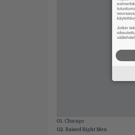
esimerkiks
tutustuma
seuraaval
käytettäv
Jotkin te
oikeutett
välilehdel
01. Chicago
02. Raised Right Men