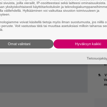
n
i sivuista, joilla vierailit, IP-osoitteestasi sekä laitteesi ominaisuuksista
an yksityiskohtaisesti käyttötarkoituksiin ja teknologiakumppaneihimm
la välilehdellä. Hylkääminen voi vaikuttaa sivuston toimivuuteen ja
M
yyteen.
1
knologiamme voivat käsitellä tietoja myös ilman suostumusta, jos niillä o
i
u peruste. Voit vastustaa tätä tai muuttaa asetuksiasi milloin tahansa se
lä.
K
n
S
Omat valintani
Hyväksyn kaikki
H
Tietosuojak
t
o
V
V
m