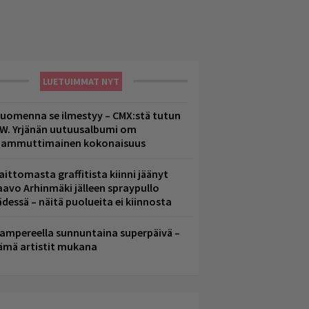
LUETUIMMAT NYT
uomenna se ilmestyy – CMX:stä tutun
.W. Yrjänän uutuusalbumi om
ammuttimainen kokonaisuus
aittomasta graffitista kiinni jäänyt
aavo Arhinmäki jälleen spraypullo
ädessä – näitä puolueita ei kiinnosta
ampereella sunnuntaina superpäivä –
ämä artistit mukana