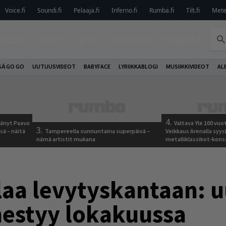
Voice.fi
Soundi.fi
Pelaaja.fi
Inferno.fi
Rumba.fi
Tilt.fi
Metel
TELUT
ARVIOT
LIVE
KOLUMNIT
PODCAST
SÄ GO GO
UUTUUSVIDEOT
BABYFACE
LYRIIKKABLOGI
MUSIIKKIVIDEOT
AL
4.
jäänyt Paavo
Valtava Yle 100 vu
3.
sä – näitä
Tampereella sunnuntaina superpäivä –
Veikkaus Arenalla syy
nämä artistit mukana
metalliklassikot-kons
aa levytyskantaan: u
mestyy lokakuussa