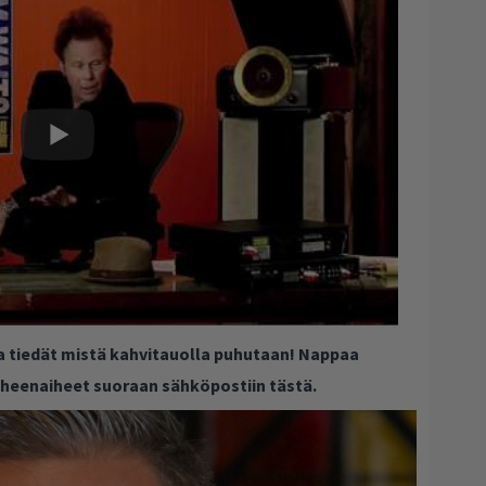
ja tiedät mistä kahvitauolla puhutaan! Nappaa
puheenaiheet suoraan sähköpostiin tästä.