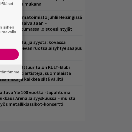
ämä artistit mukana
. Pääset
e
ainio ohjelmatoimisto juhlii Helsingissä
0-vuotista taivaltaan –
n siihen
lmaistapahtumassa loistoesiintyjät
uraavalla
ent mainittu, ja syystä: kovassa
osteessa olevan ruotsalaisyhtye saapuu
uomeen
elsingin Kulttuuritalon KULT-klubi
äytäntömme
arjoaa kulttiartisteja, suomalaista
saamista ja kaikkea siltä väliltä
altava Yle 100 vuotta -tapahtuma
eikkaus Arenalla syyskuussa – muista
yös metalliklassikot-konsertti