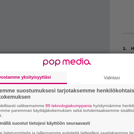
H
A
m
L
vostamme yksityisyyttäsi
Valintasi
P
k
Tunesiin tänään, ja kyllähän se
Spotifyhinkin
semme suostumuksesi tarjotaksemme henkilökohtai
ökokemuksen
W
nnakkoon
tästä
.
n
lellisesti valitsemamme
89 teknologiakumppania
hyödynnämme henkilö
semme paremman käyttäjäkokemuksen sekä kohdentaaksemme sisältöä
a.
M
ällä suostut tietojesi käyttöön seuraavasti
T
laitetunnisteita ja tallennamme evästeitä laitteellesi saadaksemme tie