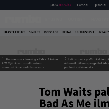
Como.fi
Episodi.fi
ETUSIVU
UUTISET
HAASTAT
HAASTATTELUT
SINGLET
IGNOSTOT
KEIKAT
UUTUUSBIISIT
JYTÄKE
1.
2.
Huomenna se ilmestyy – CMX:stä tutun
Laittomasta graffitista kiinni 
A.W. Yrjänän uutuusalbumi om
Arhinmäki jälleen spraypullo kädes
mammuttimainen kokonaisuus
puolueita ei kiinnosta
Tom Waits pal
Bad As Me il