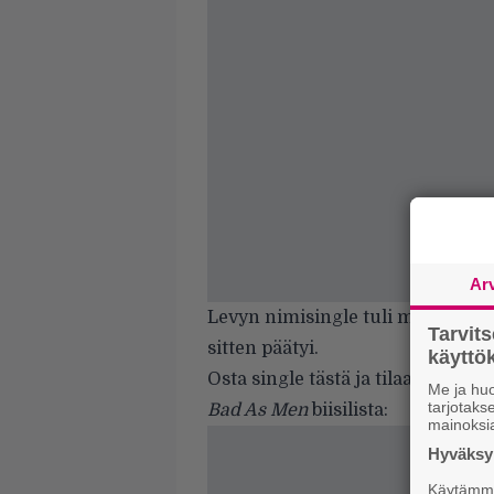
Ar
Levyn nimisingle tuli myyntiin i
Tarvit
sitten päätyi.
käytt
Osta single
tästä
ja tilaa levy e
Me ja huo
tarjotak
Bad As Men
biisilista:
mainoksi
Hyväksym
Käytämme 