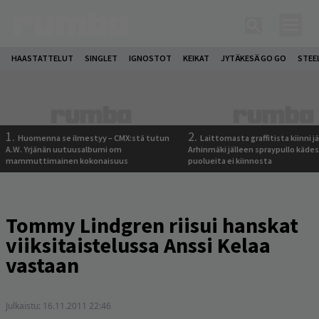
HAASTATTELUT
SINGLET
IGNOSTOT
KEIKAT
JYTÄKESÄ GO GO
STEE
1.
2.
Huomenna se ilmestyy – CMX:stä tutun
Laittomasta graffitista kiinni 
A.W. Yrjänän uutuusalbumi om
Arhinmäki jälleen spraypullo kädes
mammuttimainen kokonaisuus
puolueita ei kiinnosta
Tommy Lindgren riisui hanskat
viiksitaistelussa Anssi Kelaa
vastaan
Julkaistu:
16.11.2011 22:46