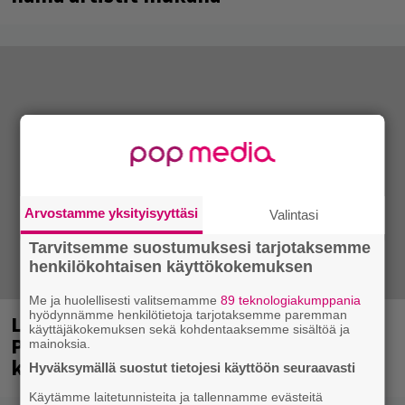
Arvostamme yksityisyyttäsi
Valintasi
Tarvitsemme suostumuksesi tarjotaksemme
henkilökohtaisen käyttökokemuksen
Me ja huolellisesti valitsemamme
89 teknologiakumppania
hyödynnämme henkilötietoja tarjotaksemme paremman
Laittomasta graffitista kiinni jäänyt
käyttäjäkokemuksen sekä kohdentaaksemme sisältöä ja
Paavo Arhinmäki jälleen spraypullo
mainoksia.
kädessä – näitä puolueita ei kiinnosta
Hyväksymällä suostut tietojesi käyttöön seuraavasti
Käytämme laitetunnisteita ja tallennamme evästeitä