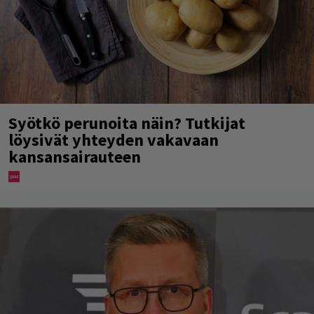
Syötkö perunoita näin? Tutkijat
löysivät yhteyden vakavaan
kansansairauteen