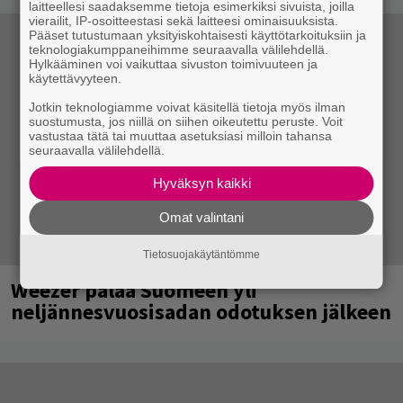
laitteellesi saadaksemme tietoja esimerkiksi sivuista, joilla
vierailit, IP-osoitteestasi sekä laitteesi ominaisuuksista.
Pääset tutustumaan yksityiskohtaisesti käyttötarkoituksiin ja
teknologiakumppaneihimme seuraavalla välilehdellä.
Hylkääminen voi vaikuttaa sivuston toimivuuteen ja
käytettävyyteen.
Jotkin teknologiamme voivat käsitellä tietoja myös ilman
suostumusta, jos niillä on siihen oikeutettu peruste. Voit
vastustaa tätä tai muuttaa asetuksiasi milloin tahansa
seuraavalla välilehdellä.
Hyväksyn kaikki
Omat valintani
Tietosuojakäytäntömme
Weezer palaa Suomeen yli
neljännesvuosisadan odotuksen jälkeen