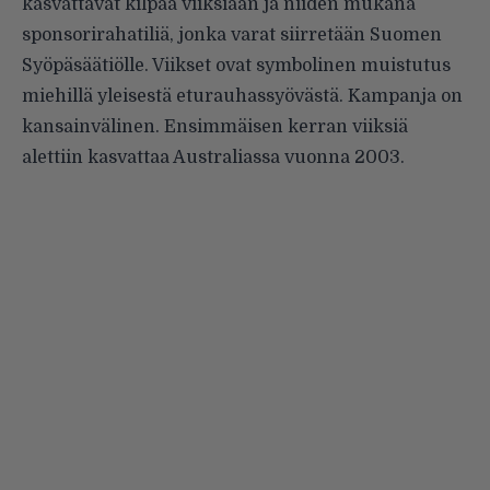
kasvattavat kilpaa viiksiään ja niiden mukana
sponsorirahatiliä, jonka varat siirretään Suomen
Syöpäsäätiölle. Viikset ovat symbolinen muistutus
miehillä yleisestä eturauhassyövästä. Kampanja on
kansainvälinen. Ensimmäisen kerran viiksiä
alettiin kasvattaa Australiassa vuonna 2003.