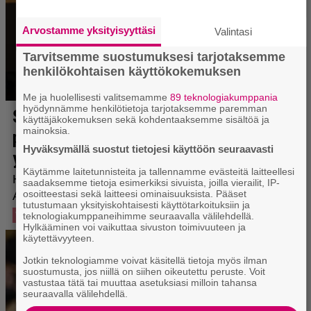
Arvostamme yksityisyyttäsi
Valintasi
Tarvitsemme suostumuksesi tarjotaksemme
henkilökohtaisen käyttökokemuksen
Me ja huolellisesti valitsemamme
89 teknologiakumppania
hyödynnämme henkilötietoja tarjotaksemme paremman
käyttäjäkokemuksen sekä kohdentaaksemme sisältöä ja
mainoksia.
Hyväksymällä suostut tietojesi käyttöön seuraavasti
Käytämme laitetunnisteita ja tallennamme evästeitä laitteellesi
saadaksemme tietoja esimerkiksi sivuista, joilla vierailit, IP-
osoitteestasi sekä laitteesi ominaisuuksista. Pääset
tutustumaan yksityiskohtaisesti käyttötarkoituksiin ja
teknologiakumppaneihimme seuraavalla välilehdellä.
Hylkääminen voi vaikuttaa sivuston toimivuuteen ja
käytettävyyteen.
Jotkin teknologiamme voivat käsitellä tietoja myös ilman
suostumusta, jos niillä on siihen oikeutettu peruste. Voit
vastustaa tätä tai muuttaa asetuksiasi milloin tahansa
seuraavalla välilehdellä.