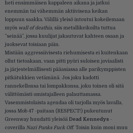
heti ensimmäisen kappaleen aikana ja jatkui
enemmän tai vähemmän aktiivisena keikan
loppuun saakka. Välillä yleisö intoutui kokeilemaan
myös
wall of deathia
, siis metallikeikoilta tuttua
”seinää”, jossa kuulijat jakautuvat kahteen osaan ja
juoksevat toisiaan päin.
Mistään aggressiivisesta riehumisesta ei kuitenkaan
ollut tietoakaan, vaan pitti pyöri suloisen joviaalisti
ja järjestelmällisesti pääasiassa alle parikymppisten
pitkätukkien vetämänä. Jos joku kadotti
rannekellonsa tai lompakkonsa, joku toinen oli sitä
välittömästi omistajalleen palauttamassa.
Vasemmistolaista agendaa oli tarjolla myös lavalla,
jossa Mob 47 -paitaan (RESPECT!) pukeutunut
Greenway huudatti yleisöä
Dead Kennedys
-
coverilla
Nazi Punks Fuck Off
. Toisin kuin moni muu