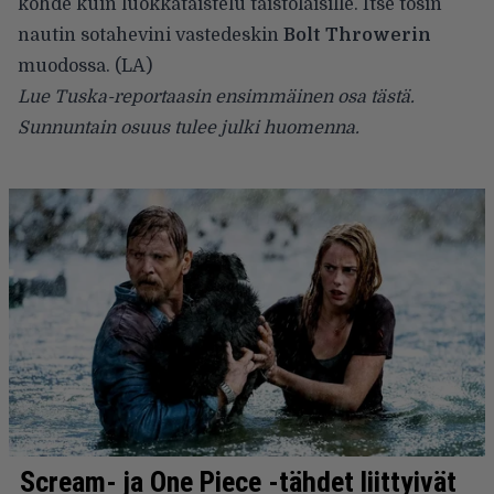
kohde kuin luokkataistelu taistolaisille. Itse tosin
nautin sotahevini vastedeskin
Bolt Throwerin
muodossa. (LA)
Lue Tuska-reportaasin ensimmäinen osa
tästä
.
Sunnuntain osuus tulee julki huomenna.