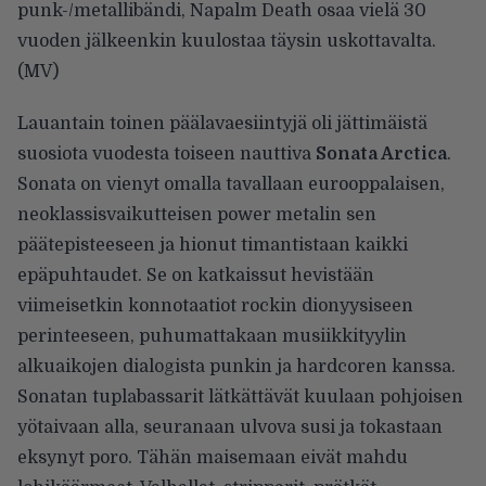
punk-/metallibändi, Napalm Death osaa vielä 30
vuoden jälkeenkin kuulostaa täysin uskottavalta.
(MV)
Lauantain toinen päälavaesiintyjä oli jättimäistä
suosiota vuodesta toiseen nauttiva
Sonata Arctica
.
Sonata on vienyt omalla tavallaan eurooppalaisen,
neoklassisvaikutteisen power metalin sen
päätepisteeseen ja hionut timantistaan kaikki
epäpuhtaudet. Se on katkaissut hevistään
viimeisetkin konnotaatiot rockin dionyysiseen
perinteeseen, puhumattakaan musiikkityylin
alkuaikojen dialogista punkin ja hardcoren kanssa.
Sonatan tuplabassarit lätkättävät kuulaan pohjoisen
yötaivaan alla, seuranaan ulvova susi ja tokastaan
eksynyt poro. Tähän maisemaan eivät mahdu