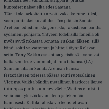
lohikäärmeet, Valhallat, stripparit, prätkät,
kuppaiset naiset eikä edes Saatana.
Tätä ei ole tarkoitettu arvottavaksi kommentiksi,
vaan puhtaaksi kuvailuksi. Jos pitäisin Sonata
Arctican edustamasta genrestä, rakastaisin bändiä
sydämeni pohjasta. Yhtyeen todellisilla faneilla oli
myös syytä rakastaa Sonataa Tuskan jälkeen, sillä
bändi soitti vaivattoman ja hittejä täynnä olevan
setin.
Tony Kakko
osaa ottaa yleisönsä – sanoivat
kaltaiseni true-vammailijat mitä tahansa. (LA)
Samaan aikaan Sonata Arctican kanssa
festarialueen toisessa päässä soitti ruotsalainen
Victims
. Vaikka bändin metallinen hardcore lienee
tutumpaa punk- kuin heviväelle, Victims onnistui
vetämään yleisöä lavan eteen ja tekemään
kämäisestä Kattilahallista varteenotettavan