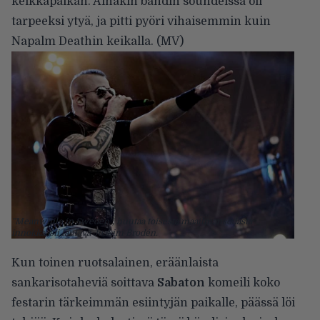
keikkapaikan. Ainakin bändin soundeissa oli
tarpeeksi ytyä, ja pitti pyöri vihaisemmin kuin
Napalm Deathin keikalla. (MV)
”Meanwhile in Sweden”, huutaa toisesta maailmansodasta
innokkaasti laulava Joakim Brodén.
Kun toinen ruotsalainen, eräänlaista
sankarisotaheviä soittava
Sabaton
komeili koko
festarin tärkeimmän esiintyjän paikalle, päässä löi