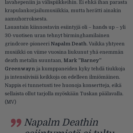
lavahepeniin ja välispiikkeihin. Ei ehkä ihan parasta
krapulankorjailumusiikkia, mutta herätti ainakin
aamuhorroksesta.
Lauantain kiinnostavin esiintyjä oli – hands up – yli
30-vuotisen uran tehnyt birminghamilainen
grindcore-pioneeri
Napalm Death
. Vaikka yhtyeen
musiikki on viime vuosina liukunut yhä enemmän
death metalin suuntaan,
Mark ”Barney”
Greenwayn
ja kumppaneiden kyky tehdä tiukkoja
ja intensiivisiä keikkoja on edelleen ilmiömäinen.
Nappis ei tunnetusti tee huonoja konsertteja, eikä
sellaista ollut tarjolla myöskään Tuskan päälavalla.
(MV)
Napalm Deathin