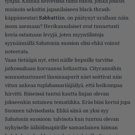
tyhjää. Kuinka helvetissä tämä bändi, jonka joskus
muinoin sekoitin japanilaiseen black-thrash-
käppämestari
Sabbattiin
, on päätynyt urallaan näin
isoon asemaan? Hevikansalaiset ovat tunnetusti
kovia ostamaan levyjä, joten myyntilistoja
syynäämällä Sabatonin suosion olisi ehkä voinut
noteerata.
Vaan tietääpä nyt, ettei näille hepuille tarvitse
jatkossakaan korvaansa lotkauttaa. Citycamoihin
sonnustautuneet länsinaapurit näet soittivat niin
vitun ankeaa tuplabassariäijäilyä, että heikompaa
hirvitti. Biiseissä tuntui kautta linjan olevan
jokseenkin sotainen tematiikka. Eräs biisi kertoi jopa
Suomen talvisodasta. Ehkä siinä on yksi syy
Sabatonin suosioon: talvisota kun tuntuu olevan
nykyiselle ääliöilmapiirille samanlainen kiiman