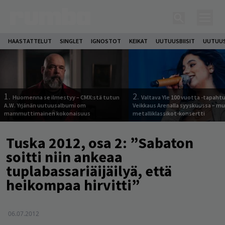
HAASTATTELUT
SINGLET
IGNOSTOT
KEIKAT
UUTUUSBIISIT
UUTUUS
1.
2.
Huomenna se ilmestyy – CMX:stä tutun
Valtava Yle 100 vuotta -tapah
A.W. Yrjänän uutuusalbumi om
Veikkaus Arenalla syyskuussa – m
mammuttimainen kokonaisuus
metalliklassikot-konsertti
Tuska 2012, osa 2: ”Sabaton
soitti niin ankeaa
tuplabassariäijäilyä, että
heikompaa hirvitti”
06.07.2012