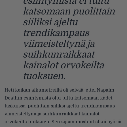
esiintymistä ei tultu
katsomaan puolittain
siiliksi ajeltu
trendikampaus
viimeisteltynä ja
suihkunraikkaat
kainalot orvokeilta
tuoksuen.
Heti keikan alkumetreillä oli selvää, ettei Napalm
Deathin esiintymistä oltu tultu katsomaan kädet
taskuissa, puolittain siiliksi ajeltu trendikampaus
viimeisteltynä ja suihkunraikkaat kainalot
orvokeilta tuoksuen. Sen sijaan moshpit alkoi pyöriä