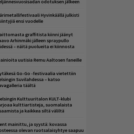
eljännesvuosisadan odotuksen jälkeen
ärimetallifestivaali Hyvinkäällä julkisti
iintyjiä ensi vuodelle
aittomasta graffitista kiinni jäänyt
aavo Arhinmäki jälleen spraypullo
ädessä – näitä puolueita ei kiinnosta
ainioita uutisia Remu Aaltosen faneille
ytäkesä Go-Go -festivaalia vietettiin
elsingin Suvilahdessa – katso
uvagalleria täältä
elsingin Kulttuuritalon KULT-klubi
arjoaa kulttiartisteja, suomalaista
saamista ja kaikkea siltä väliltä
ent mainittu, ja syystä: kovassa
osteessa olevan ruotsalaisyhtye saapuu