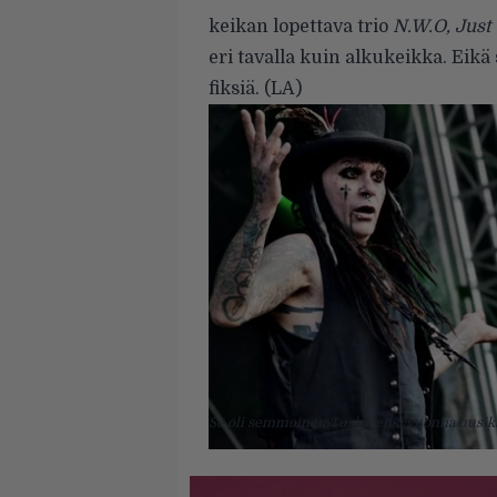
keikan lopettava trio
N.W.O, Just
eri tavalla kuin alkukeikka. Eik
fiksiä. (LA)
Se oli semmoinen Tuska, ensi vuonna uusiks