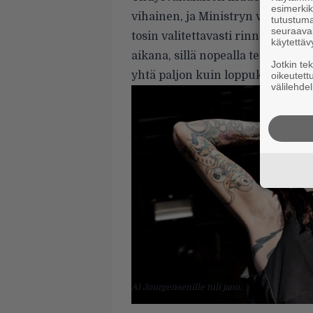
esimerkiks
vihainen, ja Ministryn viime aiko
tutustuma
seuraaval
tosin valitettavasti rinnastunu
käytettäv
aikana, sillä nopealla tempolla 
Jotkin te
yhtä paljon kuin loppukeikan hiti
oikeutett
välilehdel
Al Jourgensenille tuli jano.