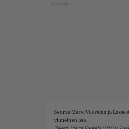
07.07.2012
Seuraa Mervi Vuorelan ja Lasse 
viimeinen osa.
Teksti: Mervi Vuorela (MV) ja Lass