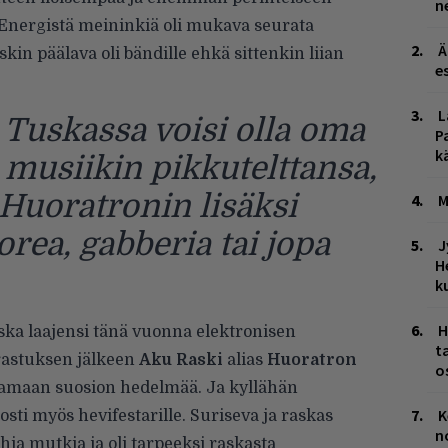
n
 Energistä meininkiä oli mukava seurata
Ä
kin päälava oli bändille ehkä sittenkin liian
es
L
Tuskassa voisi olla oma
P
k
 musiikin pikkutelttansa,
 Huoratronin lisäksi
M
rea, gabberia tai jopa
J
H
k
H
ska laajensi tänä vuonna elektronisen
t
rastuksen jälkeen
Aku Raski
alias
Huoratron
o
tamaan suosion hedelmää. Ja kyllähän
K
sti myös hevifestarille. Suriseva ja raskas
n
rhia mutkia ja oli tarpeeksi raskasta