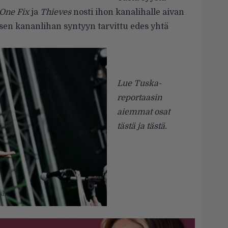
 One Fix
ja
Thieves
nosti ihon kanalihalle aivan
ä sen kananlihan syntyyn tarvittu edes yhtä
Lue Tuska-
reportaasin
aiemmat osat
tästä
ja
tästä
.
i.