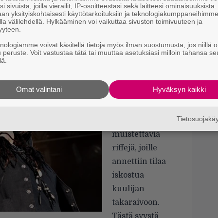
i sivuista, joilla vierailit, IP-osoitteestasi sekä laitteesi ominaisuuksista
jen levyt ovat olleet vimmaisia. Vimmaisuus ei
an yksityiskohtaisesti käyttötarkoituksiin ja teknologiakumppaneihimm
la välilehdellä. Hylkääminen voi vaikuttaa sivuston toimivuuteen ja
t hyvyyteen ainakaan ensimmäisen tunnin
yyteen.
runnottu alkukeikka ei säväyttänyt läheskään
knologiamme voivat käsitellä tietoja myös ilman suostumusta, jos niillä o
t.
u peruste. Voit vastustaa tätä tai muuttaa asetuksiasi milloin tahansa se
lä.
Omat valintani
Hyväksyn kaikki
Niissä hiteissä
olikin sitten
Tietosuojak
kosolti voimaa ja
muistettavia
riffejä, joille
annettiin tilaa
iskostua
kuulijan
takaraivoon.
Tästä syystä