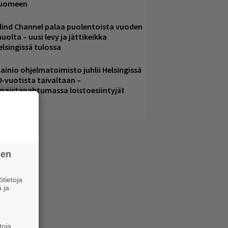
uomeen
lind Channel palaa puolentoista vuoden
uolta – uusi levy ja jättikeikka
elsingissä tulossa
ainio ohjelmatoimisto juhlii Helsingissä
0-vuotista taivaltaan –
lmaistapahtumassa loistoesiintyjät
sen
tietoja
 ja
toja