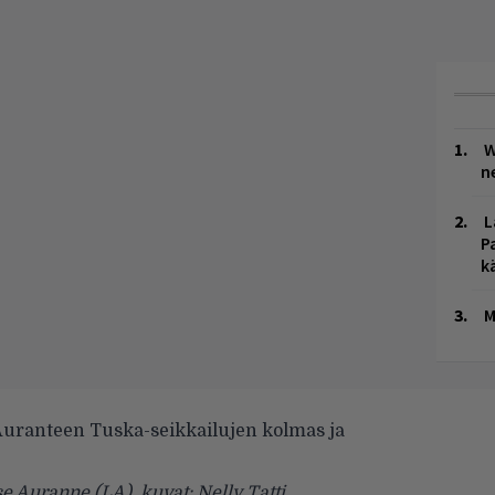
W
n
L
P
k
M
Auranteen Tuska-seikkailujen kolmas ja
e Auranne (LA), kuvat: Nelly Tatti