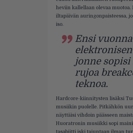
heviin kallellaan olevaa muotoa.
iltapäivän auringonpaisteessa, jos
iso.
Ensi vuonna 
elektronisen
jonne sopisi
rujoa breakco
teknoa.
Hardcore-kiinnitysten lisäksi Tu
musiikin puolelle. Pitkähkön uu
näyttäisi vihdoin päässeen mais
Huoratronin musiikki sopi mainio
tasabiitti iski tajuntaan ilman tu