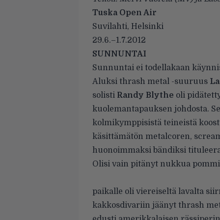
Tuska Open Air
Suvilahti, Helsinki
29.6.–1.7.2012
SUNNUNTAI
Sunnuntai ei todellakaan käynni
Aluksi thrash metal -suuruus
La
solisti
Randy Blythe
oli pidätet
kuolemantapauksen johdosta. Se
kolmikymppisistä teineistä koos
käsittämätön metalcoren, scream
huonoimmaksi bändiksi titulee
Olisi vain pitänyt nukkua pommi
paikalle oli viereiseltä lavalta s
kakkosdivariin jäänyt thrash meta
edusti amerikkalaisen rässiperi