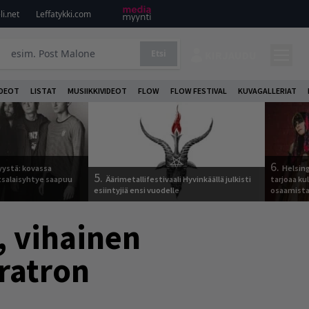
i.net
Leffatykki.com
Etsi
KIRJAUDU
DEOT
LISTAT
MUSIIKKIVIDEOT
FLOW
FLOW FESTIVAL
KUVAGALLERIAT
6.
yystä: kovassa
Helsing
5.
tsalaisyhtye saapuu
Äärimetallifestivaali Hyvinkäällä julkisti
tarjoaa ku
esiintyjiä ensi vuodelle
osaamista j
, vihainen
oratron