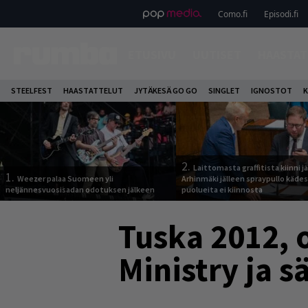
Como.fi
Episodi.fi
ETUSIVU
UUTISET
HAASTAT
STEELFEST
HAASTATTELUT
JYTÄKESÄ GO GO
SINGLET
IGNOSTOT
K
2.
Laittomasta graffitista kiinni 
1.
Weezer palaa Suomeen yli
Arhinmäki jälleen spraypullo kädes
neljännesvuosisadan odotuksen jälkeen
puolueita ei kiinnosta
Tuska 2012, o
Ministry ja 