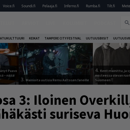
Voice.fi
Soundi.fi
Pelaaja.fi
Inferno.fi
Rumba.fi
Tilt.fi
Metel
TELUT
ARVIOT
LIVE
KOLUMNIT
PODCAST
ATUKULTTUURI
KEIKAT
TAMPERE CITY FESTIVAL
UUTUUSBIISIT
UUTUUSVI
4.
jäänyt Paavo
Kent mainittu, ja s
sä – näitä
nosteessa olevan ruo
3.
Mainioita uutisia Remu Aaltosen faneille
Suomeen
sa 3: Iloinen Overkill
sähäkästi suriseva Hu