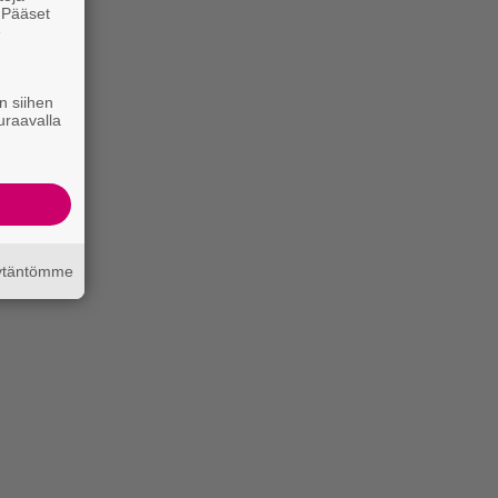
. Pääset
e
n siihen
uraavalla
äytäntömme