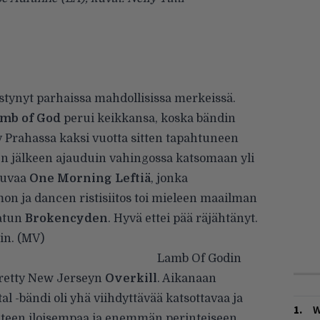
stynyt parhaissa mahdollisissa merkeissä.
mb of God
perui keikkansa, koska bändin
ty Prahassa kaksi vuotta sitten tapahtuneen
n jälkeen ajauduin vahingossa katsomaan yli
tuvaa
One Morning Leftiä
, jonka
on ja dancen ristisiitos toi mieleen maailman
ratun
Brokencyden
. Hyvä ettei pää räjähtänyt.
in. (MV)
Lamb Of Godin
iirretty New Jerseyn
Overkill
. Aikanaan
l -bändi oli yhä viihdyttävää katsottavaa ja
W
nteen iloisempaa ja enemmän perinteiseen