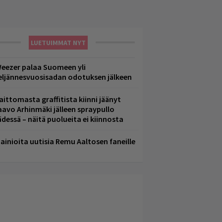
LUETUIMMAT NYT
eezer palaa Suomeen yli
eljännesvuosisadan odotuksen jälkeen
aittomasta graffitista kiinni jäänyt
aavo Arhinmäki jälleen spraypullo
ädessä – näitä puolueita ei kiinnosta
ainioita uutisia Remu Aaltosen faneille