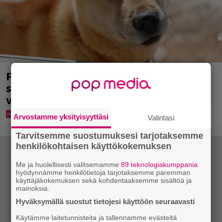
Pohjois-Korea neuvoo kansalaisiaan
selviämään helteistä syömällä
viilentävää koiraa
Arvostamme yksityisyyttäsi
Valintasi
Tarvitsemme suostumuksesi tarjotaksemme
henkilökohtaisen käyttökokemuksen
Me ja huolellisesti valitsemamme
89 teknologiakumppania
hyödynnämme henkilötietoja tarjotaksemme paremman
käyttäjäkokemuksen sekä kohdentaaksemme sisältöä ja
mainoksia.
Hyväksymällä suostut tietojesi käyttöön seuraavasti
Käytämme laitetunnisteita ja tallennamme evästeitä