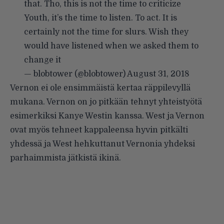
that. Tho, this is not the time to criticize
Youth, it’s the time to listen. To act. It is
certainly not the time for slurs. Wish they
would have listened when we asked them to
change it
— blobtower (@blobtower)
August 31, 2018
Vernon ei ole ensimmäistä kertaa räppilevyllä
mukana. Vernon on jo pitkään tehnyt yhteistyötä
esimerkiksi Kanye Westin kanssa. West ja Vernon
ovat myös tehneet kappaleensa hyvin pitkälti
yhdessä ja West hehkuttanut Vernonia yhdeksi
parhaimmista jätkistä ikinä.