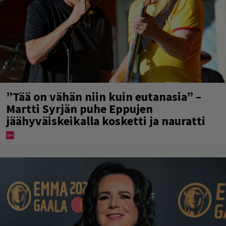
”Tää on vähän niin kuin eutanasia” –
Martti Syrjän puhe Eppujen
jäähyväiskeikalla kosketti ja nauratti