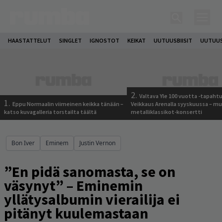
HAASTATTELUT
SINGLET
IGNOSTOT
KEIKAT
UUTUUSBIISIT
UUTUUS
2.
Valtava Yle 100 vuotta -tapah
1.
Eppu Normaalin viimeinen keikka tänään –
Veikkaus Arenalla syyskuussa – m
katso kuvagalleria torstailta täältä
metalliklassikot-konsertti
Bon Iver
Eminem
Justin Vernon
”En pidä sanomasta, se on
väsynyt” – Eminemin
yllätysalbumin vierailija ei
pitänyt kuulemastaan