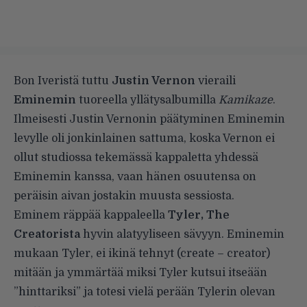
Bon Iveristä tuttu
Justin Vernon
vieraili
Eminemin
tuoreella yllätysalbumilla
Kamikaze
.
Ilmeisesti Justin Vernonin päätyminen Eminemin
levylle oli jonkinlainen sattuma, koska Vernon ei
ollut studiossa tekemässä kappaletta yhdessä
Eminemin kanssa, vaan hänen osuutensa on
peräisin aivan jostakin muusta sessiosta.
Eminem räppää kappaleella
Tyler, The
Creatorista
hyvin alatyyliseen sävyyn. Eminemin
mukaan Tyler, ei ikinä tehnyt (create – creator)
mitään ja ymmärtää miksi Tyler kutsui itseään
”hinttariksi” ja totesi vielä perään Tylerin olevan