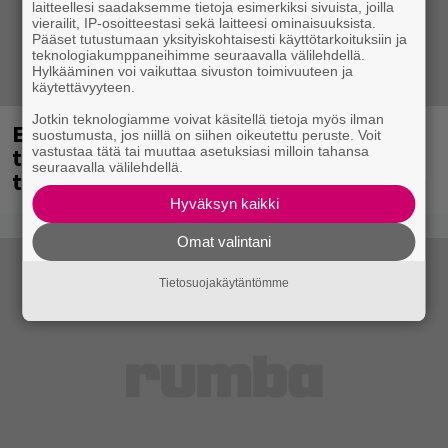
laitteellesi saadaksemme tietoja esimerkiksi sivuista, joilla
vierailit, IP-osoitteestasi sekä laitteesi ominaisuuksista.
Pääset tutustumaan yksityiskohtaisesti käyttötarkoituksiin ja
teknologiakumppaneihimme seuraavalla välilehdellä.
Hylkääminen voi vaikuttaa sivuston toimivuuteen ja
käytettävyyteen.
Jotkin teknologiamme voivat käsitellä tietoja myös ilman
Eppu Normaalin viimeinen keikka
suostumusta, jos niillä on siihen oikeutettu peruste. Voit
tänään – katso kuvagalleria torstailta
vastustaa tätä tai muuttaa asetuksiasi milloin tahansa
seuraavalla välilehdellä.
täältä
Hyväksyn kaikki
Omat valintani
Tietosuojakäytäntömme