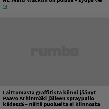
Laittomasta graffitista kiinni jäänyt
Paavo Arhinmäki jälleen spraypullo
kädessä – näitä puolueita ei kiinnosta