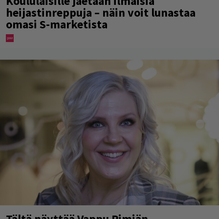
Koululaisille jaetaan ilmaisia
heijastinreppuja – näin voit lunastaa
omasi S-marketista
Tältä näyttää Vappu Pimiän