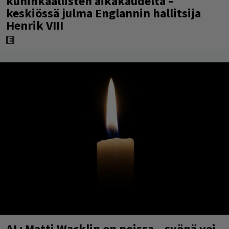
kuninkaallisten aikakaudelta –
keskiössä julma Englannin hallitsija
Henrik VIII
AL: Matti Wacklin on poissa – syöpä vei