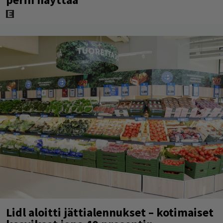
Lidl aloitti jättialennukset – kotimaiset