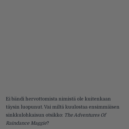
Ei bändi hervottomista nimistä ole kuitenkaan
täysin luopunut. Vai miltä kuulostaa ensimmäisen
sinkkulohkaisun otsikko:
The Adventures Of
Raindance Maggie
?