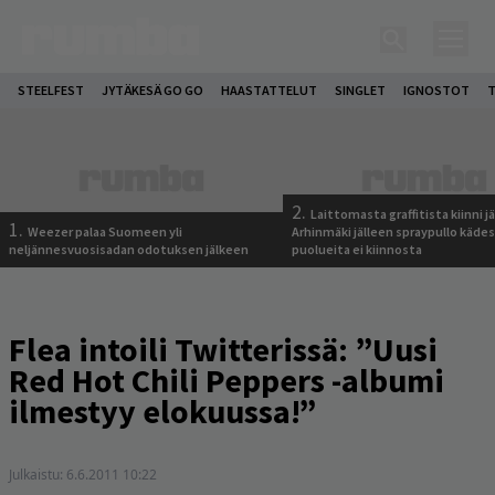
STEELFEST
JYTÄKESÄ GO GO
HAASTATTELUT
SINGLET
IGNOSTOT
T
2.
Laittomasta graffitista kiinni 
1.
Weezer palaa Suomeen yli
Arhinmäki jälleen spraypullo kädes
neljännesvuosisadan odotuksen jälkeen
puolueita ei kiinnosta
Flea intoili Twitterissä: ”Uusi
Red Hot Chili Peppers -albumi
ilmestyy elokuussa!”
Julkaistu:
6.6.2011 10:22