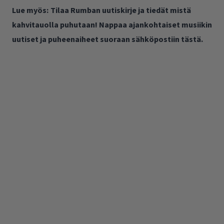
Lue myös:
Tilaa Rumban uutiskirje ja tiedät mistä
kahvitauolla puhutaan! Nappaa ajankohtaiset musiikin
uutiset ja puheenaiheet suoraan sähköpostiin tästä.