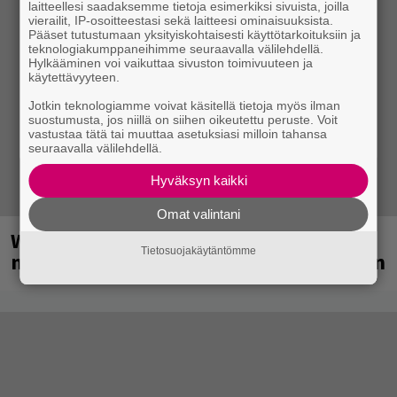
laitteellesi saadaksemme tietoja esimerkiksi sivuista, joilla
vierailit, IP-osoitteestasi sekä laitteesi ominaisuuksista.
Pääset tutustumaan yksityiskohtaisesti käyttötarkoituksiin ja
teknologiakumppaneihimme seuraavalla välilehdellä.
Hylkääminen voi vaikuttaa sivuston toimivuuteen ja
käytettävyyteen.
Jotkin teknologiamme voivat käsitellä tietoja myös ilman
suostumusta, jos niillä on siihen oikeutettu peruste. Voit
vastustaa tätä tai muuttaa asetuksiasi milloin tahansa
seuraavalla välilehdellä.
Hyväksyn kaikki
Omat valintani
Weezer palaa Suomeen yli
Tietosuojakäytäntömme
neljännesvuosisadan odotuksen jälkeen