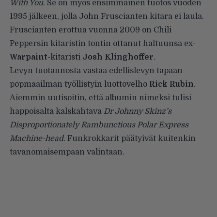
With You
. Se on myös ensimmäinen tuotos vuoden
1995 jälkeen, jolla John Fruscianten kitara ei laula.
Fruscianten erottua vuonna 2009 on Chili
Peppersin kitaristin tontin ottanut haltuunsa ex-
Warpaint
-kitaristi
Josh Klinghoffer
.
Levyn tuotannosta vastaa edellislevyn tapaan
popmaailman työllistyin luottovelho
Rick Rubin
.
Aiemmin uutisoitin
, että albumin nimeksi tulisi
happoisalta kalskahtava
Dr Johnny Skinz’s
Disproportionately Rambunctious Polar Express
Machine-head
. Funkrokkarit päätyivät kuitenkin
tavanomaisempaan valintaan.