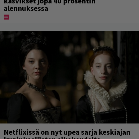
kasvikset jopa 40 prosentin
alennuksessa
Netflixissä on nyt upea sarja keskiajan