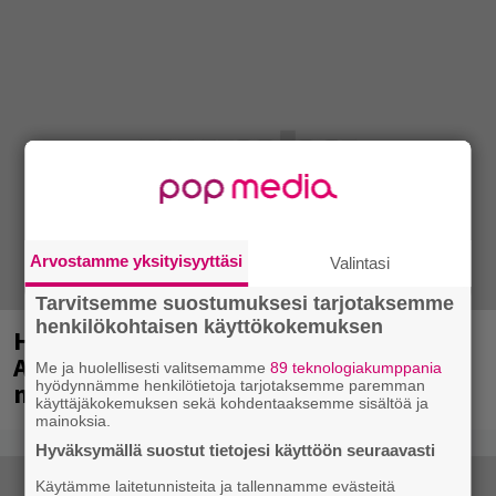
Arvostamme yksityisyyttäsi
Valintasi
Tarvitsemme suostumuksesi tarjotaksemme
henkilökohtaisen käyttökokemuksen
Huomenna se ilmestyy – CMX:stä tutun
A.W. Yrjänän uutuusalbumi om
Me ja huolellisesti valitsemamme
89 teknologiakumppania
hyödynnämme henkilötietoja tarjotaksemme paremman
mammuttimainen kokonaisuus
käyttäjäkokemuksen sekä kohdentaaksemme sisältöä ja
mainoksia.
Hyväksymällä suostut tietojesi käyttöön seuraavasti
Käytämme laitetunnisteita ja tallennamme evästeitä