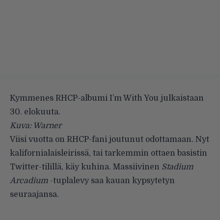
Kymmenes RHCP-albumi I’m With You julkaistaan
30. elokuuta.
Kuva: Warner
Viisi vuotta on RHCP-fani joutunut odottamaan. Nyt
kalifornialaisleirissä, tai tarkemmin ottaen
basistin
Twitter-tilillä
, käy kuhina. Massiivinen
Stadium
Arcadium
-tuplalevy saa kauan kypsytetyn
seuraajansa.