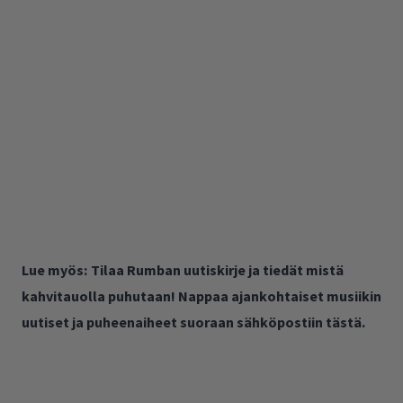
Lue myös:
Tilaa Rumban uutiskirje ja tiedät mistä
kahvitauolla puhutaan! Nappaa ajankohtaiset musiikin
uutiset ja puheenaiheet suoraan sähköpostiin tästä.