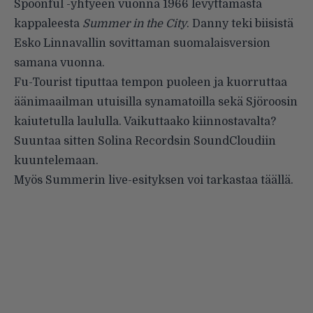
Spoonful -yhtyeen vuonna 1966 levyttämästä
kappaleesta
Summer in the City
. Danny teki biisistä
Esko Linnavallin sovittaman
suomalaisversion
samana vuonna.
Fu-Tourist tiputtaa tempon puoleen ja kuorruttaa
äänimaailman utuisilla synamatoilla sekä Sjöroosin
kaiutetulla laululla. Vaikuttaako kiinnostavalta?
Suuntaa sitten Solina Recordsin
SoundCloudiin
kuuntelemaan.
Myös Summerin live-esityksen voi tarkastaa
täällä
.