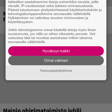
laitteellesi saadaksemme tietoja esimerkiksi sivuista, joilla
vierailit, IP-osoitteestasi sekä laitteesi ominaisuuksista.
Pääset tutustumaan yksityiskohtaisesti käyttötarkoituksiin ja
Mainioita uutisia Remu Aaltosen
teknologiakumppaneihimme seuraavalla välilehdellä.
faneille
Hylkääminen voi vaikuttaa sivuston toimivuuteen ja
käytettävyyteen.
Jotkin teknologiamme voivat käsitellä tietoja myös ilman
suostumusta, jos niillä on siihen oikeutettu peruste. Voit
vastustaa tätä tai muuttaa asetuksiasi milloin tahansa
seuraavalla välilehdellä.
Hyväksyn kaikki
Omat valintani
Tietosuojakäytäntömme
Mainio ohjelmatoimisto juhlii