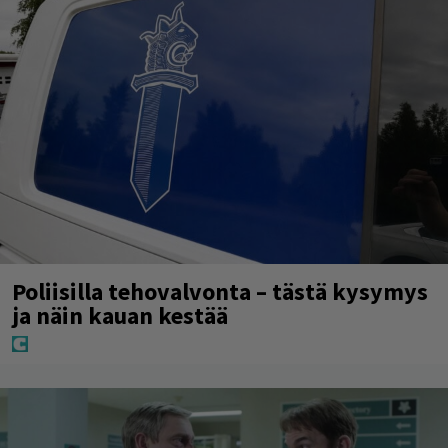
Poliisilla tehovalvonta – tästä kysymys
ja näin kauan kestää