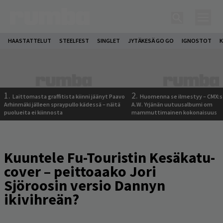
HAASTATTELUT
STEELFEST
SINGLET
JYTÄKESÄ GO GO
IGNOSTOT
K
1.
2.
Laittomasta graffitista kiinni jäänyt Paavo
Huomenna se ilmestyy – CMX:s
Arhinmäki jälleen spraypullo kädessä – näitä
A.W. Yrjänän uutuusalbumi om
puolueita ei kiinnosta
mammuttimainen kokonaisuus
Kuuntele Fu-Touristin Kesäkatu-
cover – peittoaako Jori
Sjöroosin versio Dannyn
ikivihreän?