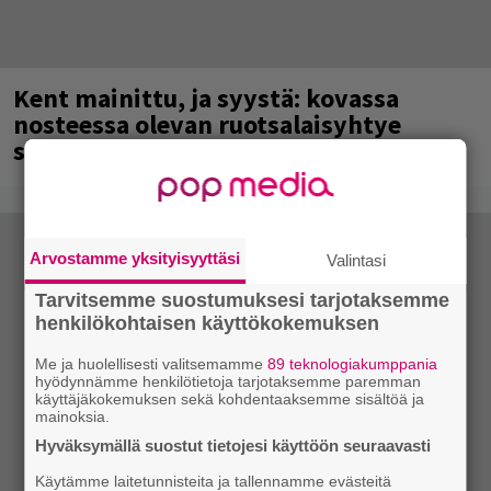
Kent mainittu, ja syystä: kovassa
nosteessa olevan ruotsalaisyhtye
saapuu Suomeen
Arvostamme yksityisyyttäsi
Valintasi
Tarvitsemme suostumuksesi tarjotaksemme
henkilökohtaisen käyttökokemuksen
Me ja huolellisesti valitsemamme
89 teknologiakumppania
hyödynnämme henkilötietoja tarjotaksemme paremman
käyttäjäkokemuksen sekä kohdentaaksemme sisältöä ja
mainoksia.
Hyväksymällä suostut tietojesi käyttöön seuraavasti
Käytämme laitetunnisteita ja tallennamme evästeitä