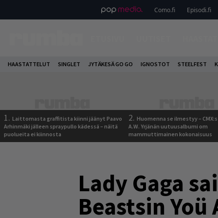
Como.fi
Episodi.fi
ETUSIVU
UUTISET
HAASTAT
HAASTATTELUT
SINGLET
JYTÄKESÄ GO GO
IGNOSTOT
STEELFEST
K
1.
2.
Laittomasta graffitista kiinni jäänyt Paavo
Huomenna se ilmestyy – CMX:s
Arhinmäki jälleen spraypullo kädessä – näitä
A.W. Yrjänän uutuusalbumi om
puolueita ei kiinnosta
mammuttimainen kokonaisuus
Lady Gaga sai
Beastsin Yoü 