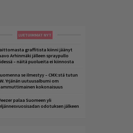
LUETUIMMAT NYT
aittomasta graffitista kiinni jäänyt
aavo Arhinmäki jälleen spraypullo
ädessä – näitä puolueita ei kiinnosta
uomenna se ilmestyy – CMX:stä tutun
.W. Yrjänän uutuusalbumi om
ammuttimainen kokonaisuus
eezer palaa Suomeen yli
eljännesvuosisadan odotuksen jälkeen