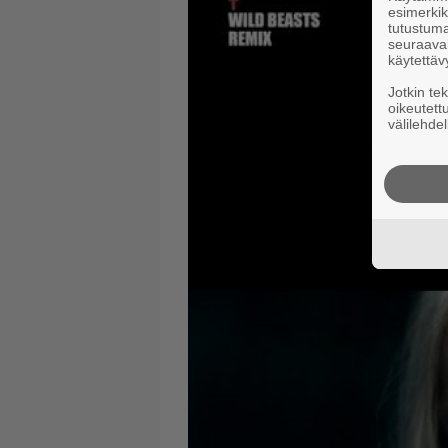
esimerkiks
tutustuma
seuraaval
käytettäv
Jotkin te
oikeutett
välilehdel