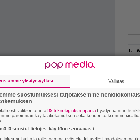
W
n
L
P
vostamme yksityisyyttäsi
 I
-kappaleen kaikesta höpöpop-kuonasta,
Valintasi
k
malteesta. Tuloksena on koukuttavaa mutta
semme suostumuksesi tarjotaksemme henkilökohtai
Ä
ld Beastsin edellisen
Smother
-albumin
ökokemuksen
es
lellisesti valitsemamme
89 teknologiakumppania
hyödynnämme henkilö
semme paremman käyttäjäkokemuksen sekä kohdentaaksemme sisältöä
deo alta.
H
a.
A
ällä suostut tietojesi käyttöön seuraavasti
m
laitetunnisteita ja tallennamme evästeitä laitteellesi saadaksemme tie