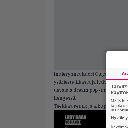
Ar
Indieryhmä kuori Gagan
Yoü And
ysäriestetiikasta ja halvasta ki
Tarvit
usvaista dream pop -maisemaa Wi
käytt
hengessä.
Me ja huo
tarjotak
Tsekkaa remix ja alkuperäinen vi
mainoksi
Hyväksym
Käytämme 