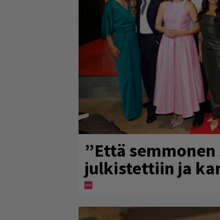
”Että semmonen si
julkistettiin ja k