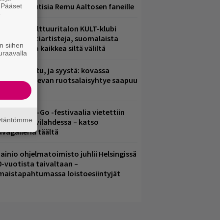
ainioita uutisia Remu Aaltosen faneille
. Pääset
e
elsingin Kulttuuritalon KULT-klubi
arjoaa kulttiartisteja, suomalaista
n siihen
saamista ja kaikkea siltä väliltä
uraavalla
ent mainittu, ja syystä: kovassa
osteessa olevan ruotsalaisyhtye saapuu
uomeen
ytäkesä Go-Go -festivaalia vietettiin
äytäntömme
elsingin Suvilahdessa – katso
uvagalleria täältä
ainio ohjelmatoimisto juhlii Helsingissä
0-vuotista taivaltaan –
lmaistapahtumassa loistoesiintyjät