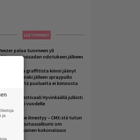
LUETUIMMAT
eezer palaa Suomeen yli
eljännesvuosisadan odotuksen jälkeen
aittomasta graffitista kiinni jäänyt
aavo Arhinmäki jälleen spraypullo
ädessä – näitä puolueita ei kiinnosta
sen
ärimetallifestivaali Hyvinkäällä julkisti
iintyjiä ensi vuodelle
tietoja
 ja
uomenna se ilmestyy – CMX:stä tutun
.W. Yrjänän uutuusalbumi om
ammuttimainen kokonaisuus
toja