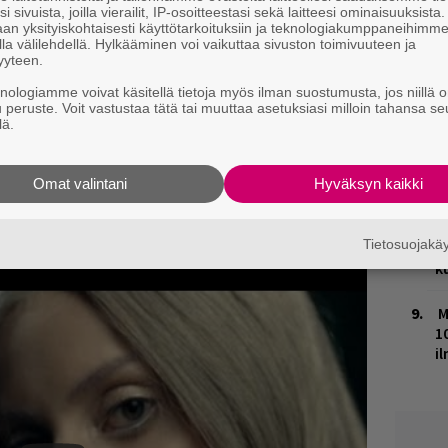
M
i sivuista, joilla vierailit, IP-osoitteestasi sekä laitteesi ominaisuuksista
an yksityiskohtaisesti käyttötarkoituksiin ja teknologiakumppaneihimm
la välilehdellä. Hylkääminen voi vaikuttaa sivuston toimivuuteen ja
H
yyteen.
t
knologiamme voivat käsitellä tietoja myös ilman suostumusta, jos niillä o
o
u peruste. Voit vastustaa tätä tai muuttaa asetuksiasi milloin tahansa se
lä.
K
n
S
Omat valintani
Hyväksyn kaikki
J
Tietosuojak
H
k
M
1
i