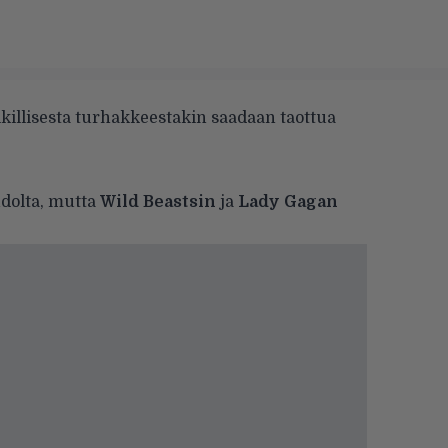
ikillisesta turhakkeestakin saadaan taottua
udolta, mutta
Wild Beastsin
ja
Lady Gagan