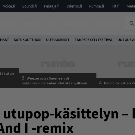
Voice.fi
Soundi.fi
Pelaaja.fi
Inferno.fi
Rumba.fi
Tilt.fi
Metel
TELUT
ARVIOT
LIVE
KOLUMNIT
PODCAST
EIKAT
KATUKULTTUURI
UUTUUSBIISIT
TAMPERE CITY FESTIVAL
UUTUUSVI
tä tutun
3.
Weezer palaa Suomeen yli
4.
neljännesvuosisadan odotuksen jälkeen
Mainioita uutisia 
 utupop-käsittelyn –
And I -remix