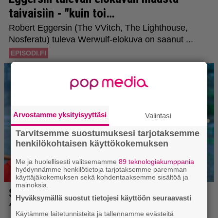
Arvostamme yksityisyyttäsi
Valintasi
Tarvitsemme suostumuksesi tarjotaksemme
henkilökohtaisen käyttökokemuksen
Me ja huolellisesti valitsemamme
89 teknologiakumppania
hyödynnämme henkilötietoja tarjotaksemme paremman
käyttäjäkokemuksen sekä kohdentaaksemme sisältöä ja
mainoksia.
Hyväksymällä suostut tietojesi käyttöön seuraavasti
Käytämme laitetunnisteita ja tallennamme evästeitä