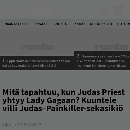
HAASTATTELUT
SINGLET
IGNOSTOT
KEIKAT
UUTUUSBIISIT
UUTUUS
2.
Huomenna se ilmestyy – CMX:s
1.
Eppu Normaalin viimeinen keikka tänään –
A.W. Yrjänän uutuusalbumi om
katso kuvagalleria torstailta täältä
mammuttimainen kokonaisuus
Mitä tapahtuu, kun Judas Priest
yhtyy Lady Gagaan? Kuuntele
villi Judas–Painkiller-sekasikiö
Julkaistu:
8.6.2011 09:17