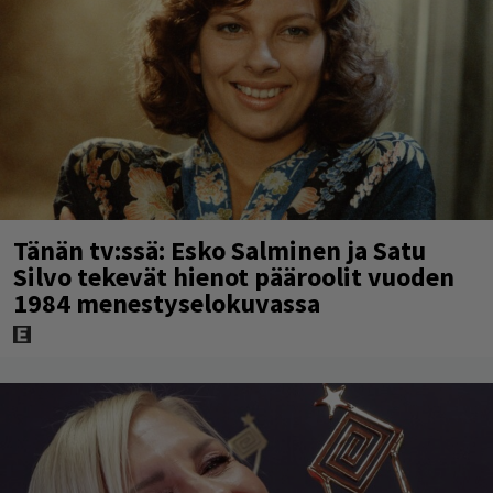
Tänän tv:ssä: Esko Salminen ja Satu
Silvo tekevät hienot pääroolit vuoden
1984 menestyselokuvassa