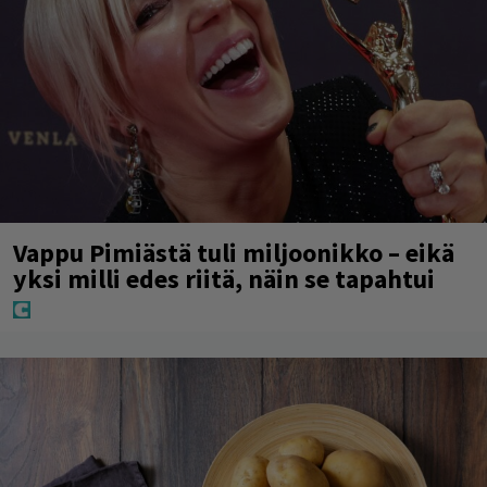
Vappu Pimiästä tuli miljoonikko – eikä
yksi milli edes riitä, näin se tapahtui