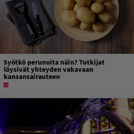
Syötkö perunoita näin? Tutkijat
löysivät yhteyden vakavaan
kansansairauteen