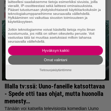
laitteellesi saadaksemme tietoja esimerkiksi sivuista, joilla
vierailit, IP-osoitteestasi sekä laitteesi ominaisuuksista.
Pääset tutustumaan yksityiskohtaisesti käyttötarkoituksiin ja
teknologiakumppaneihimme seuraavalla välilehdellä.
Hylkääminen voi vaikuttaa sivuston toimivuuteen ja
käytettävyyteen.
Jotkin teknologiamme voivat käsitellä tietoja myös ilman
suostumusta, jos niillä on siihen oikeutettu peruste. Voit
vastustaa tätä tai muuttaa asetuksiasi milloin tahansa
seuraavalla välilehdellä.
Hyväksyn kaikki
Omat valintani
Tietosuojakäytäntömme