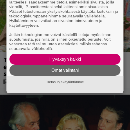
laitteellesi saadaksemme tietoja esimerkiksi sivuista, joilla
vierailit, IP-osoitteestasi sekä laitteesi ominaisuuksista.
Pääset tutustumaan yksityiskohtaisesti käyttötarkoituksiin ja
teknologiakumppaneihimme seuraavalla välilehdellä.
Hylkääminen voi vaikuttaa sivuston toimivuuteen ja
käytettävyyteen.
Jotkin teknologiamme voivat käsitellä tietoja myös ilman
suostumusta, jos niillä on siihen oikeutettu peruste. Voit
vastustaa tätä tai muuttaa asetuksiasi milloin tahansa
seuraavalla välilehdellä.
Tänään tv:ssä: Koskettava kotimainen
Hyväksyn kaikki
elokuva vuodelta 2020 – ”Tehty isolla
Omat valintani
sydämellä”
Tietosuojakäytäntömme