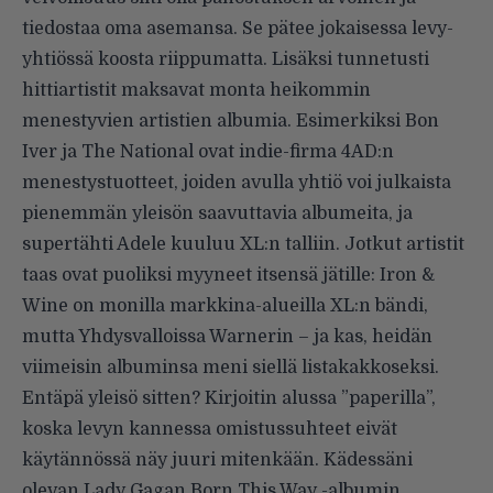
tiedostaa oma asemansa. Se pätee jokaisessa levy-
yhtiössä koosta riippumatta. Lisäksi tunnetusti
hittiartistit maksavat monta heikommin
menestyvien artistien albumia. Esimerkiksi Bon
Iver ja The National ovat indie-firma 4AD:n
menestystuotteet, joiden avulla yhtiö voi julkaista
pienemmän yleisön saavuttavia albumeita, ja
supertähti Adele kuuluu XL:n talliin. Jotkut artistit
taas ovat puoliksi myyneet itsensä jätille: Iron &
Wine on monilla markkina-alueilla XL:n bändi,
mutta Yhdysvalloissa Warnerin – ja kas, heidän
viimeisin albuminsa meni siellä listakakkoseksi.
Entäpä yleisö sitten? Kirjoitin alussa ”paperilla”,
koska levyn kannessa omistussuhteet eivät
käytännössä näy juuri mitenkään. Kädessäni
olevan Lady Gagan Born This Way -albumin