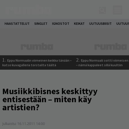
HAASTATTELUT
SINGLET
IGNOSTOT
KEIKAT
UUTUUSBIISIT
UUTUUS
1.
2.
Eppu Normaalin viimeinen keikka tänään –
Eppu Normaali soitti viimeisen
katso kuvagalleria torstailta täältä
– nämä kappaleet sillä kuultiin
Musiikkibisnes keskittyy
entisestään – miten käy
artistien?
Julkaistu:
16.11.2011 14:00