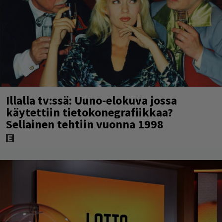
Illalla tv:ssä: Uuno-elokuva jossa
käytettiin tietokonegrafiikkaa?
Sellainen tehtiin vuonna 1998