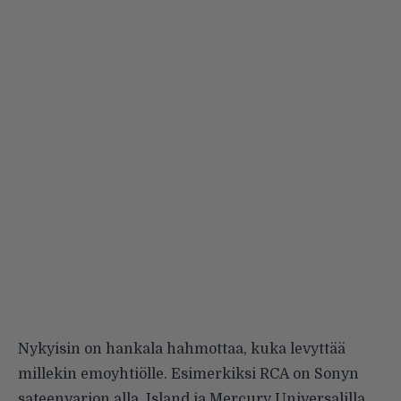
Nykyisin on hankala hahmottaa, kuka levyttää
millekin emoyhtiölle. Esimerkiksi RCA on Sonyn
sateenvarjon alla, Island ja Mercury Universalilla,