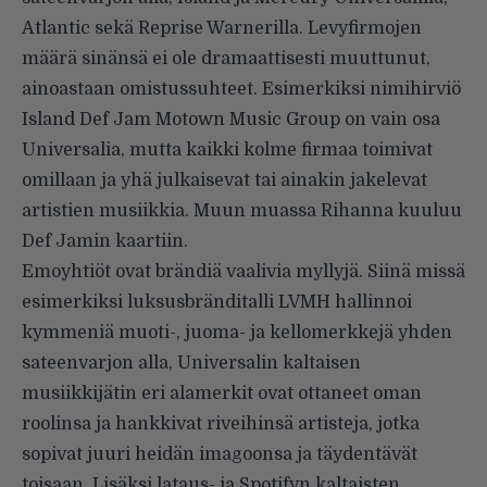
Atlantic sekä Reprise Warnerilla. Levyfirmojen
määrä sinänsä ei ole dramaattisesti muuttunut,
ainoastaan omistussuhteet. Esimerkiksi nimihirviö
Island Def Jam Motown Music Group on vain osa
Universalia, mutta kaikki kolme firmaa toimivat
omillaan ja yhä julkaisevat tai ainakin jakelevat
artistien musiikkia. Muun muassa Rihanna kuuluu
Def Jamin kaartiin.
Emoyhtiöt ovat brändiä vaalivia myllyjä. Siinä missä
esimerkiksi luksusbränditalli LVMH hallinnoi
kymmeniä muoti-, juoma- ja kellomerkkejä yhden
sateenvarjon alla, Universalin kaltaisen
musiikkijätin eri alamerkit ovat ottaneet oman
roolinsa ja hankkivat riveihinsä artisteja, jotka
sopivat juuri heidän imagoonsa ja täydentävät
toisaan. Lisäksi lataus- ja Spotifyn kaltaisten