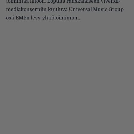
toimintaa liitoon. Lopulta ranskalaiseen Vivendi-
mediakonserniin kuuluva Universal Music Group
osti EMI:n levy-yhtiötoiminnan.