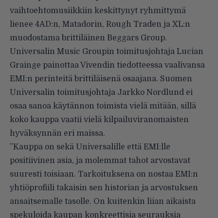
vaihtoehtomusiikkiin keskittynyt ryhmittymä
lienee 4AD:n, Matadorin, Rough Traden ja XL:n
muodostama brittiläinen Beggars Group.
Universalin Music Groupin toimitusjohtaja Lucian
Grainge painottaa Vivendin tiedotteessa vaalivansa
EMI:n perinteitä brittiläisenä osaajana. Suomen
Universalin toimitusjohtaja Jarkko Nordlund ei
osaa sanoa käytännon toimista vielä mitään, sillä
koko kauppa vaatii vielä kilpailuviranomaisten
hyväksynnän eri maissa.
”Kauppa on sekä Universalille että EMI:lle
positiivinen asia, ja molemmat tahot arvostavat
suuresti toisiaan. Tarkoituksena on nostaa EMI:n
yhtiöprofiili takaisin sen historian ja arvostuksen
ansaitsemalle tasolle. On kuitenkin liian aikaista
spekuloida kaupan konkreettisia seurauksia