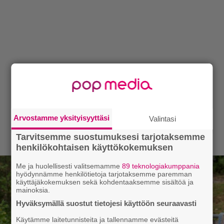
Arvostamme yksityisyyttäsi
Valintasi
Tarvitsemme suostumuksesi tarjotaksemme
henkilökohtaisen käyttökokemuksen
Me ja huolellisesti valitsemamme
89 teknologiakumppania
hyödynnämme henkilötietoja tarjotaksemme paremman
käyttäjäkokemuksen sekä kohdentaaksemme sisältöä ja
mainoksia.
Hyväksymällä suostut tietojesi käyttöön seuraavasti
Käytämme laitetunnisteita ja tallennamme evästeitä