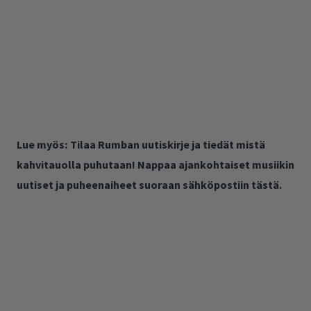
Lue myös:
Tilaa Rumban uutiskirje ja tiedät mistä
kahvitauolla puhutaan! Nappaa ajankohtaiset musiikin
uutiset ja puheenaiheet suoraan sähköpostiin tästä.