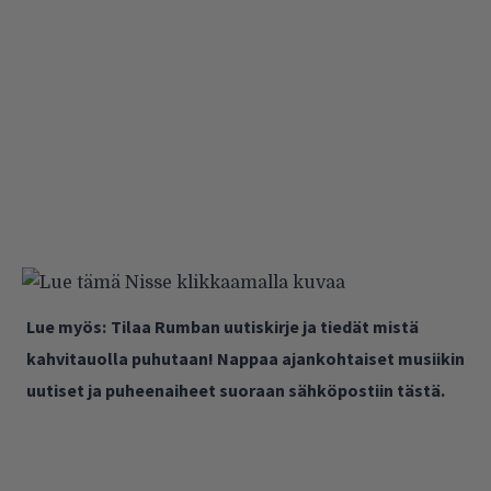
Lue myös:
Tilaa Rumban uutiskirje ja tiedät mistä
kahvitauolla puhutaan! Nappaa ajankohtaiset musiikin
uutiset ja puheenaiheet suoraan sähköpostiin tästä.