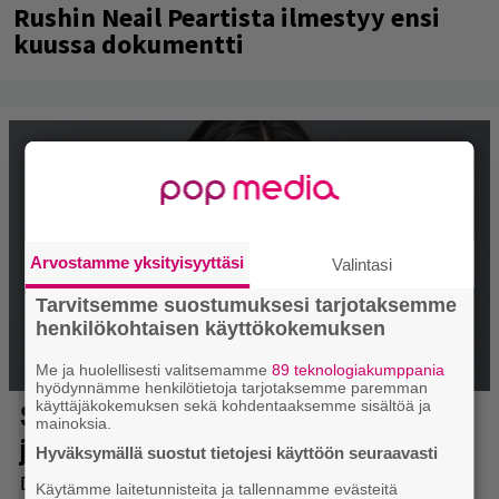
Rushin Neail Peartista ilmestyy ensi
kuussa dokumentti
Arvostamme yksityisyyttäsi
Valintasi
Tarvitsemme suostumuksesi tarjotaksemme
henkilökohtaisen käyttökokemuksen
Me ja huolellisesti valitsemamme
89 teknologiakumppania
hyödynnämme henkilötietoja tarjotaksemme paremman
käyttäjäkokemuksen sekä kohdentaaksemme sisältöä ja
mainoksia.
Hyväksymällä suostut tietojesi käyttöön seuraavasti
Käytämme laitetunnisteita ja tallennamme evästeitä