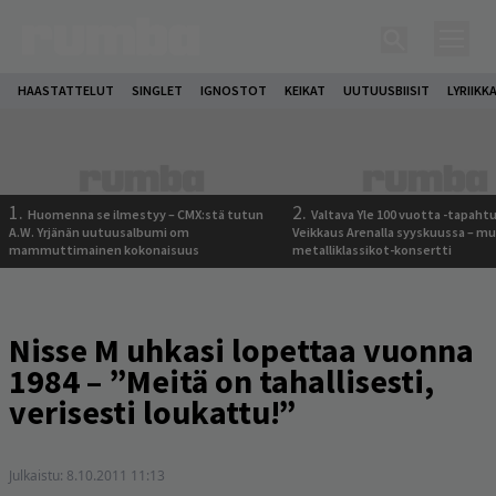
HAASTATTELUT
SINGLET
IGNOSTOT
KEIKAT
UUTUUSBIISIT
LYRIIKK
1.
2.
Huomenna se ilmestyy – CMX:stä tutun
Valtava Yle 100 vuotta -tapah
A.W. Yrjänän uutuusalbumi om
Veikkaus Arenalla syyskuussa – m
mammuttimainen kokonaisuus
metalliklassikot-konsertti
Nisse M uhkasi lopettaa vuonna
1984 – ”Meitä on tahallisesti,
verisesti loukattu!”
Julkaistu:
8.10.2011 11:13