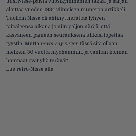
uusi Nisse-palsta vuosikymmenten takaa, ja sarjan
aloittaa vuoden 1984 viimeisen numeron artikkeli.
Tuolloin Nisse oli ehtinyt herättää lyhyen
taipaleensa aikana jo niin paljon närää, että
kasvaneen paineen seurauksena uhkasi lopettaa
tyystin. Mutta
never say never
: tässä sitä ollaan
melkein 30 vuotta myöhemmin, ja vanhan konnan
hampaat ovat yhä terävät!
Lue retro-Nisse alta: