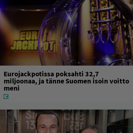
Eurojackpotissa poksahti 32,7
miljoonaa, ja tänne Suomen isoin voitto
meni