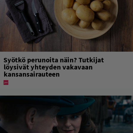
Syötkö perunoita näin? Tutkijat
löysivät yhteyden vakavaan
kansansairauteen