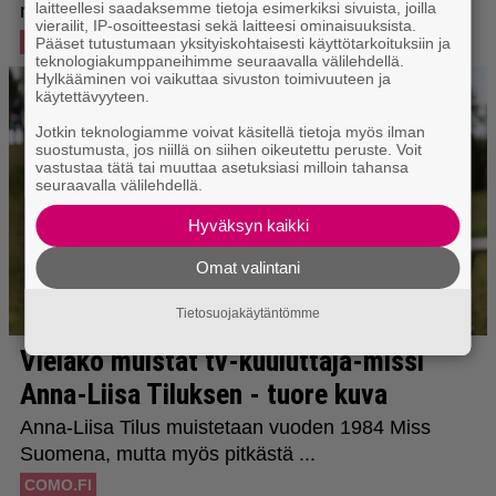
laitteellesi saadaksemme tietoja esimerkiksi sivuista, joilla
vierailit, IP-osoitteestasi sekä laitteesi ominaisuuksista.
Pääset tutustumaan yksityiskohtaisesti käyttötarkoituksiin ja
teknologiakumppaneihimme seuraavalla välilehdellä.
Hylkääminen voi vaikuttaa sivuston toimivuuteen ja
käytettävyyteen.
Jotkin teknologiamme voivat käsitellä tietoja myös ilman
suostumusta, jos niillä on siihen oikeutettu peruste. Voit
vastustaa tätä tai muuttaa asetuksiasi milloin tahansa
seuraavalla välilehdellä.
Hyväksyn kaikki
Omat valintani
Tietosuojakäytäntömme