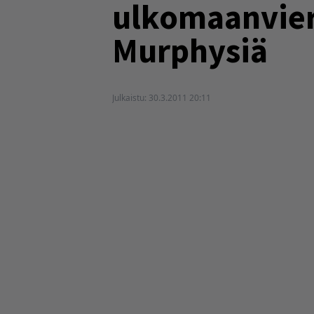
ulkomaanvier
Murphysiä
Julkaistu:
30.3.2011 20:11