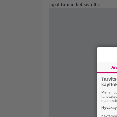
tapahtuman
kotisivuilta
.
Ar
Tarvit
käytt
Me ja huo
tarjotak
mainoksi
Hyväksym
Käytämme 