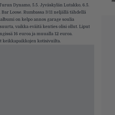
m
. Turun Dynamo, 5.5. Jyväskylän Lutakko, 6.5.
n Bar Loose. Rumbassa 3/11 neljällä tähdellä
salbumi on kelpo annos garage soulia
suurta, vaikka eväitä kenties olisi ollut. Liput
gissä 16 euroa ja muualla 12 euroa.
 keikkapaikkojen kotisivuilta.