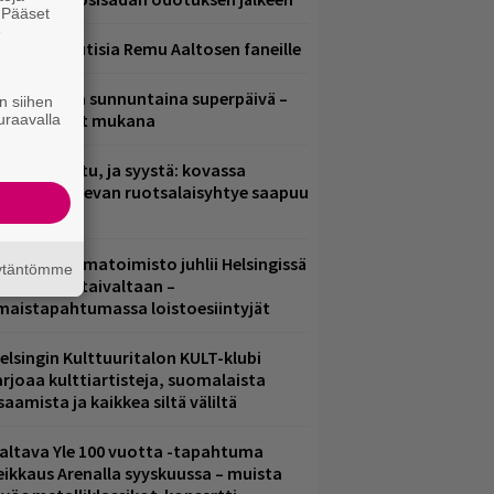
. Pääset
e
ainioita uutisia Remu Aaltosen faneille
ampereella sunnuntaina superpäivä –
n siihen
ämä artistit mukana
uraavalla
ent mainittu, ja syystä: kovassa
osteessa olevan ruotsalaisyhtye saapuu
uomeen
ainio ohjelmatoimisto juhlii Helsingissä
äytäntömme
0-vuotista taivaltaan –
lmaistapahtumassa loistoesiintyjät
elsingin Kulttuuritalon KULT-klubi
arjoaa kulttiartisteja, suomalaista
saamista ja kaikkea siltä väliltä
altava Yle 100 vuotta -tapahtuma
eikkaus Arenalla syyskuussa – muista