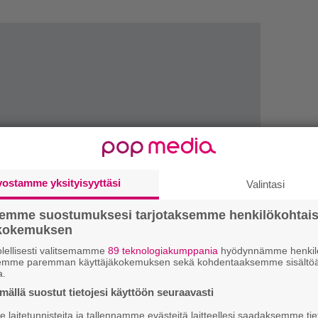
H
vostamme yksityisyyttäsi
Valintasi
A
m
semme suostumuksesi tarjotaksemme henkilökohtai
ökokemuksen
L
lellisesti valitsemamme
89 teknologiakumppania
hyödynnämme henkilö
P
semme paremman käyttäjäkokemuksen sekä kohdentaaksemme sisältöä
k
a.
ällä suostut tietojesi käyttöön seuraavasti
W
laitetunnisteita ja tallennamme evästeitä laitteellesi saadaksemme tie
n