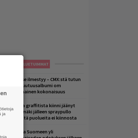
LUETUIMMAT
uomenna se ilmestyy – CMX:stä tutun
.W. Yrjänän uutuusalbumi om
ammuttimainen kokonaisuus
sen
aittomasta graffitista kiinni jäänyt
tietoja
aavo Arhinmäki jälleen spraypullo
 ja
ädessä – näitä puolueita ei kiinnosta
eezer palaa Suomeen yli
toja
eljännesvuosisadan odotuksen jälkeen