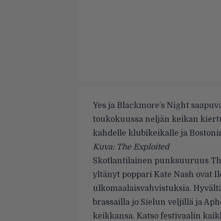
Yes ja Blackmore’s Night saapuva
toukokuussa neljän keikan kiert
kahdelle klubikeikalle ja Bostoni
Kuva: The Exploited
Skotlantilainen punksuuruus The 
yltänyt poppari Kate Nash ovat Il
ulkomaalaisvahvistuksia. Hyvält
brassailla jo Sielun veljillä ja 
keikkansa. Katso festivaalin kaik