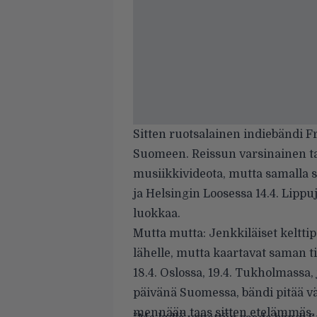
Sitten ruotsalainen indiebändi F
Suomeen. Reissun varsinainen t
musiikkivideota, mutta samalla s
ja Helsingin Loosessa 14.4. Lipp
luokkaa.
Mutta mutta: Jenkkiläiset keltt
lähelle, mutta kaartavat saman ti
18.4. Oslossa, 19.4. Tukholmassa,
päivänä Suomessa, bändi pitää väl
mennään taas sitten etelämmäs.