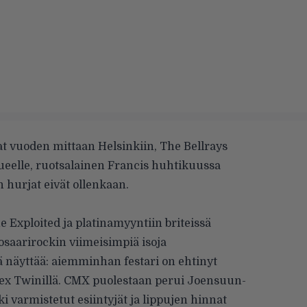
t vuoden mittaan Helsinkiin, The Bellrays
ueelle, ruotsalainen Francis huhtikuussa
n hurjat eivät ollenkaan.
Exploited ja platinamyyntiin briteissä
osaarirockin viimeisimpiä isoja
ä näyttää: aiemminhan festari on ehtinyt
Aphex Twinillä. CMX puolestaan perui Joensuun-
ki varmistetut esiintyjät ja lippujen hinnat