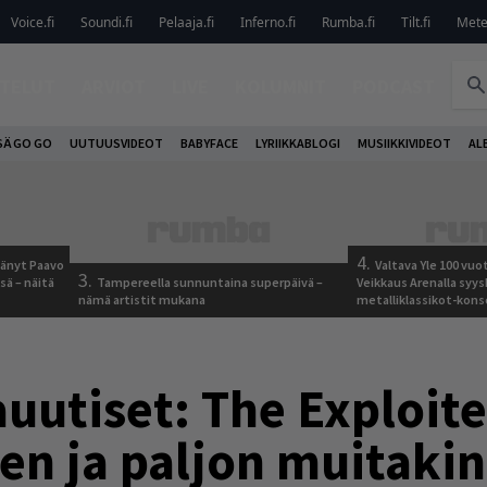
Voice.fi
Soundi.fi
Pelaaja.fi
Inferno.fi
Rumba.fi
Tilt.fi
Metel
TELUT
ARVIOT
LIVE
KOLUMNIT
PODCAST
SÄ GO GO
UUTUUSVIDEOT
BABYFACE
LYRIIKKABLOGI
MUSIIKKIVIDEOT
AL
4.
jäänyt Paavo
Valtava Yle 100 vu
3.
sä – näitä
Tampereella sunnuntaina superpäivä –
Veikkaus Arenalla syy
nämä artistit mukana
metalliklassikot-kons
uutiset: The Exploite
en ja paljon muitakin