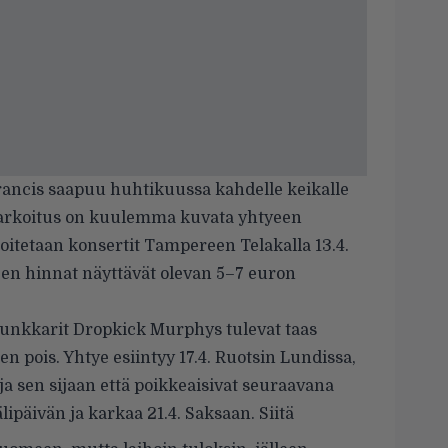
rancis saapuu huhtikuussa kahdelle keikalle
arkoitus on kuulemma kuvata yhtyeen
oitetaan konsertit Tampereen Telakalla 13.4.
ujen hinnat näyttävät olevan 5–7 euron
ipunkkarit Dropkick Murphys tulevat taas
en pois. Yhtye esiintyy 17.4. Ruotsin Lundissa,
 ja sen sijaan että poikkeaisivat seuraavana
ipäivän ja karkaa 21.4. Saksaan. Siitä