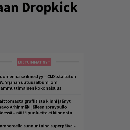
kaan Dropkick
LUETUIMMAT NYT
uomenna se ilmestyy – CMX:stä tutun
.W. Yrjänän uutuusalbumi om
ammuttimainen kokonaisuus
aittomasta graffitista kiinni jäänyt
aavo Arhinmäki jälleen spraypullo
ädessä – näitä puolueita ei kiinnosta
ampereella sunnuntaina superpäivä –