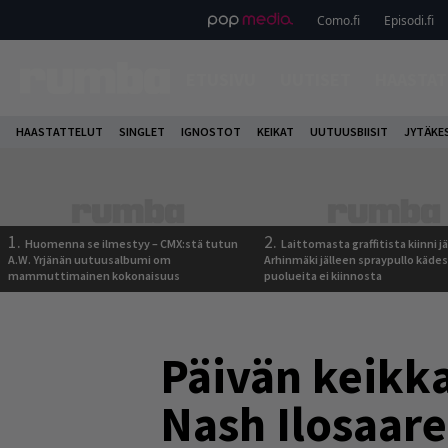
Como.fi
Episodi.fi
ETUSIVU
UUTISET
HAASTAT
HAASTATTELUT
SINGLET
IGNOSTOT
KEIKAT
UUTUUSBIISIT
JYTÄKE
1.
2.
Huomenna se ilmestyy – CMX:stä tutun
Laittomasta graffitista kiinni 
A.W. Yrjänän uutuusalbumi om
Arhinmäki jälleen spraypullo kädes
mammuttimainen kokonaisuus
puolueita ei kiinnosta
Päivän keikka
Nash Ilosaare