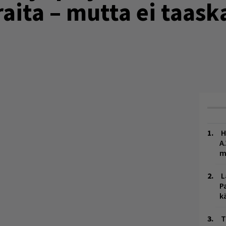
aita – mutta ei taas
H
A
m
L
P
k
T