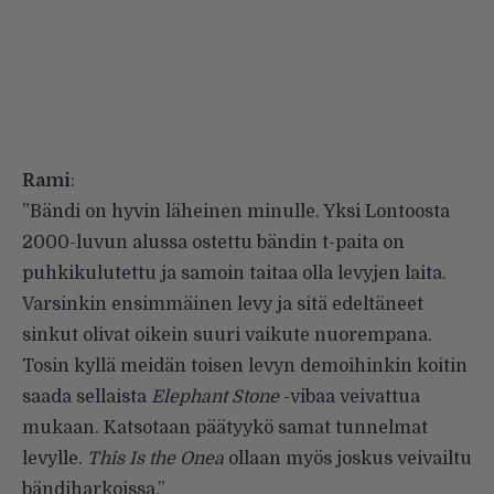
Rami
:
”Bändi on hyvin läheinen minulle. Yksi Lontoosta
2000-luvun alussa ostettu bändin t-paita on
puhkikulutettu ja samoin taitaa olla levyjen laita.
Varsinkin ensimmäinen levy ja sitä edeltäneet
sinkut olivat oikein suuri vaikute nuorempana.
Tosin kyllä meidän toisen levyn demoihinkin koitin
saada sellaista
Elephant Stone
-vibaa veivattua
mukaan. Katsotaan päätyykö samat tunnelmat
levylle.
This Is the Onea
ollaan myös joskus veivailtu
bändiharkoissa.”