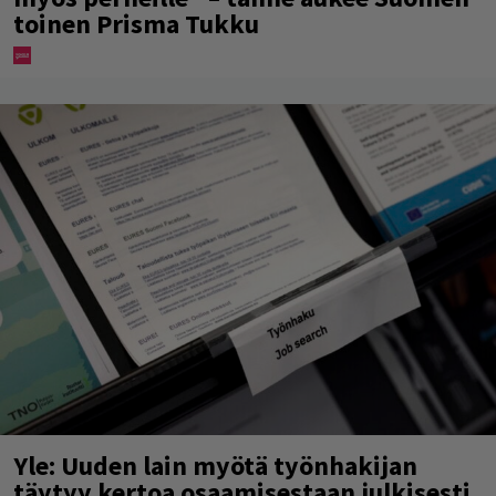
toinen Prisma Tukku
Yle: Uuden lain myötä työnhakijan
täytyy kertoa osaamisestaan julkisesti