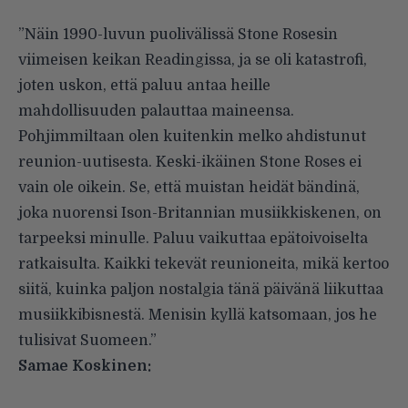
”Näin 1990-luvun puolivälissä Stone Rosesin
viimeisen keikan Readingissa, ja se oli katastrofi,
joten uskon, että paluu antaa heille
mahdollisuuden palauttaa maineensa.
Pohjimmiltaan olen kuitenkin melko ahdistunut
reunion-uutisesta. Keski-ikäinen Stone Roses ei
vain ole oikein. Se, että muistan heidät bändinä,
joka nuorensi Ison-Britannian musiikkiskenen, on
tarpeeksi minulle. Paluu vaikuttaa epätoivoiselta
ratkaisulta. Kaikki tekevät reunioneita, mikä kertoo
siitä, kuinka paljon nostalgia tänä päivänä liikuttaa
musiikkibisnestä. Menisin kyllä katsomaan, jos he
tulisivat Suomeen.”
Samae Koskinen: