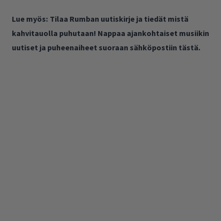
Lue myös:
Tilaa Rumban uutiskirje ja tiedät mistä
kahvitauolla puhutaan! Nappaa ajankohtaiset musiikin
uutiset ja puheenaiheet suoraan sähköpostiin tästä.