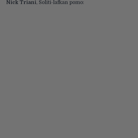
Nick Triani
, Soliti-lafkan pomo: