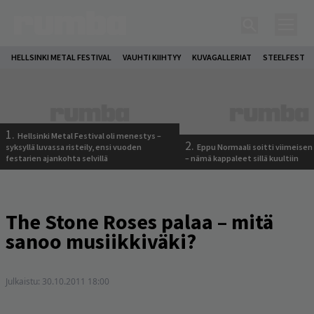
HELLSINKI METAL FESTIVAL
VAUHTI KIIHTYY
KUVAGALLERIAT
STEELFEST
1.
Hellsinki Metal Festival oli menestys –
2.
syksyllä luvassa risteily, ensi vuoden
Eppu Normaali soitti viimeisen
festarien ajankohta selvillä
– nämä kappaleet sillä kuultiin
The Stone Roses palaa – mitä
sanoo musiikkiväki?
Julkaistu:
30.10.2011 18:00