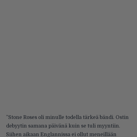
”Stone Roses oli minulle todella tärkeä bändi. Ostin
debyytin samana päivänä kuin se tuli myyntiin.
Siihen aikaan Englannissa ei ollut meneillään