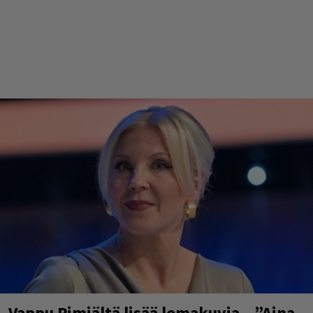
Vappu Pimiältä lisää lomakuvia – ”Aina