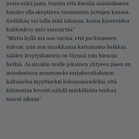
juuta enkä jaata, tuntuu että itseään säästääkseen
kandee olla skeptinen tämmösten juttujen kanssa.
Sieltähän voi tulla mitä tahansa, kuten kavereiden
kakkoslevy anto ymmärtää.”
”Mutta kyllä mä oon varma, että jos Suomeen
tulevat, niin oon innokkaana kattomassa keikkaa,
näiden levytyshistoria on täynnä niin hienoja
hetkiä. Ja ainakin mulle jokainen yhtyeen jäsen on
muodostunu semmoseks sarjakuvahahmon
kaltaiseksi myyttiseksi kokonaisuudeksi, että
kiinnostaa kovasti nähdä minkälaista touhua
saavat aikaan.”