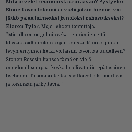
Mitä arvelet reunionista seuraavan? Pystyykö
Stone Roses tekemään vielä jotain hienoa, vai
jääkö paluu laimeaksi ja noloksi rahastukseksi?
Kieron Tyler
, Mojo-lehden toimittaja:
”Minulla on ongelmia sekä reunionien että
klassikkoalbumikeikkojen kanssa. Kuinka jonkin
levyn erityinen hetki voitaisiin tavoittaa uudelleen?
Stonen Rosesin kanssa tämä on vielä
ongelmallisempaa, koska he olivat niin epätasainen
livebändi. Toisinaan keikat saattoivat olla mahtavia
ja toisinaan järkyttäviä. ”