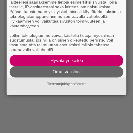
laitteellesi saadaksemme tietoja esimerkiksi sivuista, joilla
vierailit, IP-osoitteestasi sekä laitteesi ominaisuuksista.
Pääset tutustumaan yksityiskohtaisesti käyttötarkoituksiin ja
teknologiakumppaneihimme seuraavalla välilehdellä.
Hylkääminen voi vaikuttaa sivuston toimivuuteen ja
käytettävyyteen.
Jotkin teknologiamme voivat käsitellä tietoja myös ilman
suostumusta, jos niillä on siihen oikeutettu peruste. Voit
vastustaa tätä tai muuttaa asetuksiasi milloin tahansa
seuraavalla välilehdellä.
Hyväksyn kaikki
Omat valintani
Tietosuojakäytäntömme