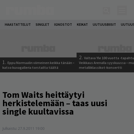
HAASTATTELUT
SINGLET
IGNOSTOT
KEIKAT
UUTUUSBIISIT
UUTUUS
2.
Valtava Yle 100 vuotta -tapah
1.
Eppu Normaalin viimeinen keikka tänään –
Veikkaus Arenalla syyskuussa – m
katso kuvagalleria torstailta täältä
metalliklassikot-konsertti
Tom Waits heittäytyi
herkistelemään – taas uusi
single kuultavissa
Julkaistu:
27.9.2011 19:00