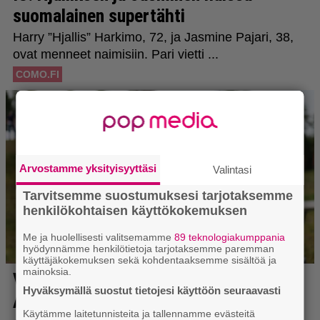
Arvostamme yksityisyyttäsi
Valintasi
Tarvitsemme suostumuksesi tarjotaksemme
henkilökohtaisen käyttökokemuksen
Me ja huolellisesti valitsemamme
89 teknologiakumppania
hyödynnämme henkilötietoja tarjotaksemme paremman
käyttäjäkokemuksen sekä kohdentaaksemme sisältöä ja
mainoksia.
Hyväksymällä suostut tietojesi käyttöön seuraavasti
Käytämme laitetunnisteita ja tallennamme evästeitä