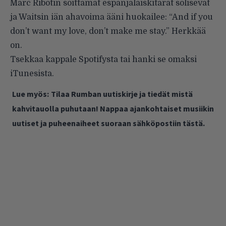
Marc Ribotin soittamat espanjalaiskitarat solisevat
ja Waitsin iän ahavoima ääni huokailee: “And if you
don’t want my love, don’t make me stay.” Herkkää
on.
Tsekkaa kappale
Spotifysta
tai hanki se omaksi
iTunesista
.
Lue myös:
Tilaa Rumban uutiskirje ja tiedät mistä
kahvitauolla puhutaan! Nappaa ajankohtaiset musiikin
uutiset ja puheenaiheet suoraan sähköpostiin tästä.