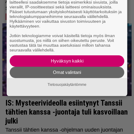
laitteellesi saadaksemme tietoja esimerkiksi sivuista, joilla
vierailit, IP-osoitteestasi sekä laitteesi ominaisuuksista.
Pääset tutustumaan yksityiskohtaisesti käyttötarkoituksiin ja
teknologiakumppaneihimme seuraavalla välilehdellä.
Hylkääminen voi vaikuttaa sivuston toimivuuteen ja
käytettävyyteen.
Jotkin teknologiamme voivat käsitellä tietoja myös ilman
suostumusta, jos niillä on siihen oikeutettu peruste. Voit
vastustaa tätä tai muuttaa asetuksiasi milloin tahansa
seuraavalla välilehdellä.
Hyväksyn kaikki
Omat valintani
Tietosuojakäytäntömme