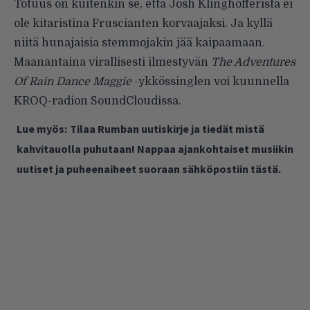
Totuus on kuitenkin se, että Josh Klinghofferista ei
ole kitaristina Fruscianten korvaajaksi. Ja kyllä
niitä hunajaisia stemmojakin jää kaipaamaan.
Maanantaina virallisesti ilmestyvän
The Adventures
Of Rain Dance Maggie
-ykkössinglen voi kuunnella
KROQ-radion SoundCloudissa
.
Lue myös:
Tilaa Rumban uutiskirje ja tiedät mistä
kahvitauolla puhutaan! Nappaa ajankohtaiset musiikin
uutiset ja puheenaiheet suoraan sähköpostiin tästä.