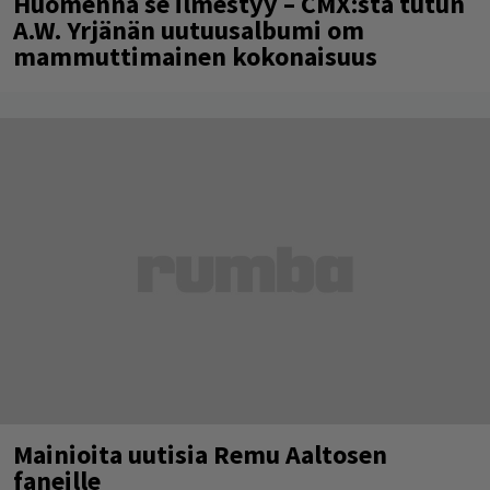
Huomenna se ilmestyy – CMX:stä tutun
A.W. Yrjänän uutuusalbumi om
mammuttimainen kokonaisuus
Mainioita uutisia Remu Aaltosen
faneille