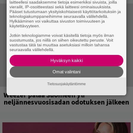
laitteellesi saadaksemme tietoja esimerkiksi sivuista, joilla
vierailit, IP-osoitteestasi sekä laitteesi ominaisuuksista.
Pääset tutustumaan yksityiskohtaisesti käyttötarkoituksiin ja
teknologiakumppaneihimme seuraavalla välilehdellä.
Hylkääminen voi vaikuttaa sivuston toimivuuteen ja
käytettävyyteen.
Jotkin teknologiamme voivat käsitellä tietoja myös ilman
suostumusta, jos niillä on siihen oikeutettu peruste. Voit
vastustaa tätä tai muuttaa asetuksiasi milloin tahansa
seuraavalla välilehdellä.
Hyväksyn kaikki
Omat valintani
Tietosuojakäytäntömme
Weezer palaa Suomeen yli
neljännesvuosisadan odotuksen jälkeen