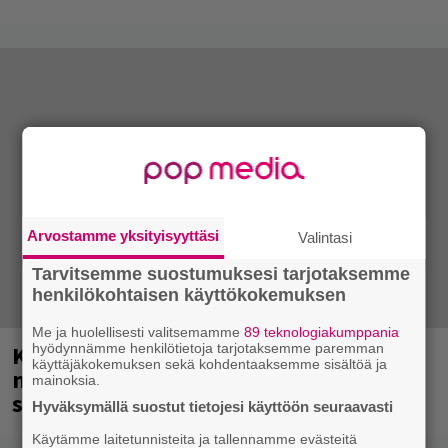
Arvostamme yksityisyyttäsi
Valintasi
Tarvitsemme suostumuksesi tarjotaksemme
henkilökohtaisen käyttökokemuksen
Me ja huolellisesti valitsemamme
89 teknologiakumppania
Kent mainittu, ja syystä: kovassa
hyödynnämme henkilötietoja tarjotaksemme paremman
käyttäjäkokemuksen sekä kohdentaaksemme sisältöä ja
nosteessa olevan ruotsalaisyhtye
mainoksia.
saapuu Suomeen
Hyväksymällä suostut tietojesi käyttöön seuraavasti
Käytämme laitetunnisteita ja tallennamme evästeitä