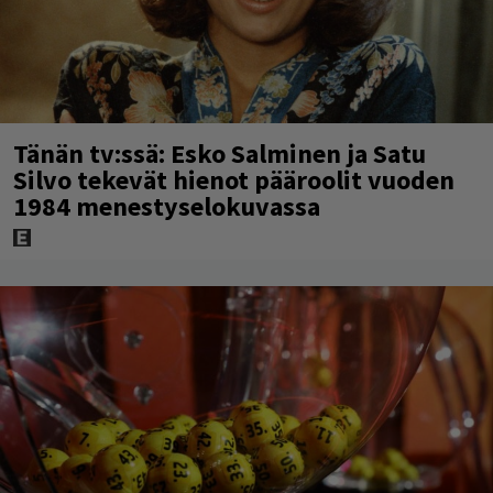
Tänän tv:ssä: Esko Salminen ja Satu
Silvo tekevät hienot pääroolit vuoden
1984 menestyselokuvassa