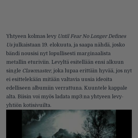
Yhtyeen kolmas levy
Until Fear No Longer Defines
Us
julkaistaan 19. elokuuta, ja saapa nähdä, josko
bändi nousisi nyt lopullisesti marginaalista
metallin eturiviin. Levyltä esitellään ensi alkuun
single
Clawmaster
, joka lupaa erittäin hyvää, jos nyt
ei esittelekään mitään valtavia uusia ideoita
edelliseen albumiin verrattuna. Kuuntele kappale
alta. Biisin voi myös ladata mp3:na yhtyeen levy-
yhtiön
kotisivuilta
.