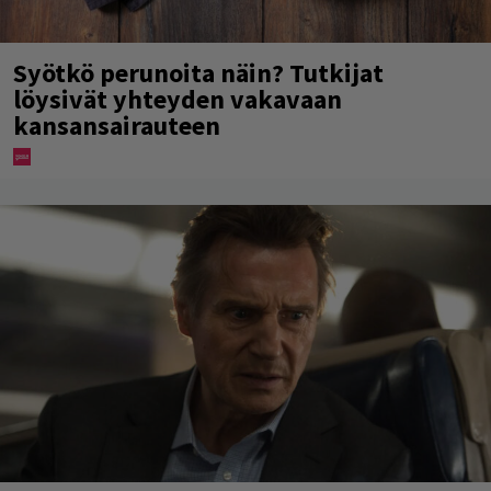
Syötkö perunoita näin? Tutkijat
löysivät yhteyden vakavaan
kansansairauteen