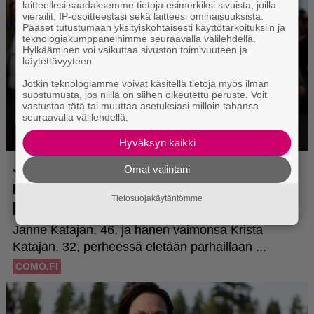
laitteellesi saadaksemme tietoja esimerkiksi sivuista, joilla
vierailit, IP-osoitteestasi sekä laitteesi ominaisuuksista.
Pääset tutustumaan yksityiskohtaisesti käyttötarkoituksiin ja
teknologiakumppaneihimme seuraavalla välilehdellä.
Hylkääminen voi vaikuttaa sivuston toimivuuteen ja
käytettävyyteen.
Jotkin teknologiamme voivat käsitellä tietoja myös ilman
suostumusta, jos niillä on siihen oikeutettu peruste. Voit
vastustaa tätä tai muuttaa asetuksiasi milloin tahansa
seuraavalla välilehdellä.
Hyväksyn kaikki
Omat valintani
Tietosuojakäytäntömme