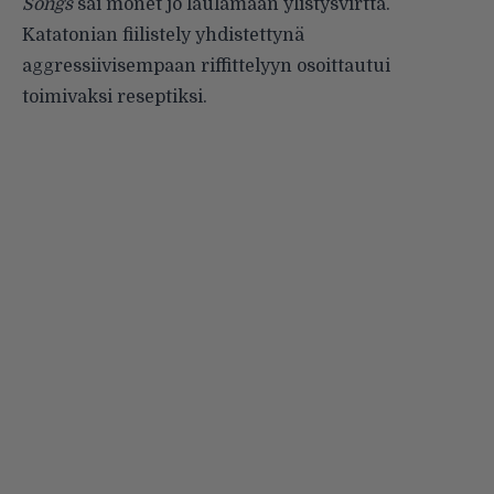
Songs
sai monet jo laulamaan ylistysvirttä.
Katatonian fiilistely yhdistettynä
aggressiivisempaan riffittelyyn osoittautui
toimivaksi reseptiksi.