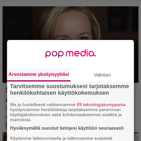
Arvostamme yksityisyyttäsi
Valintasi
Tarvitsemme suostumuksesi tarjotaksemme
henkilökohtaisen käyttökokemuksen
Me ja huolellisesti valitsemamme
89 teknologiakumppania
hyödynnämme henkilötietoja tarjotaksemme paremman
käyttäjäkokemuksen sekä kohdentaaksemme sisältöä ja
mainoksia.
Hyväksymällä suostut tietojesi käyttöön seuraavasti
Käytämme laitetunnisteita ja tallennamme evästeitä