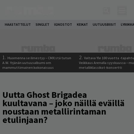
HAASTATTELUT
SINGLET
IGNOSTOT
KEIKAT
UUTUUSBIISIT
LYRIIKK
1.
2.
Huomenna se ilmestyy – CMX:stä tutun
Valtava Yle 100 vuotta -tapah
A.W. Yrjänän uutuusalbumi om
Veikkaus Arenalla syyskuussa – m
mammuttimainen kokonaisuus
metalliklassikot-konsertti
Uutta Ghost Brigadea
kuultavana – joko näillä eväillä
noustaan metallirintaman
etulinjaan?