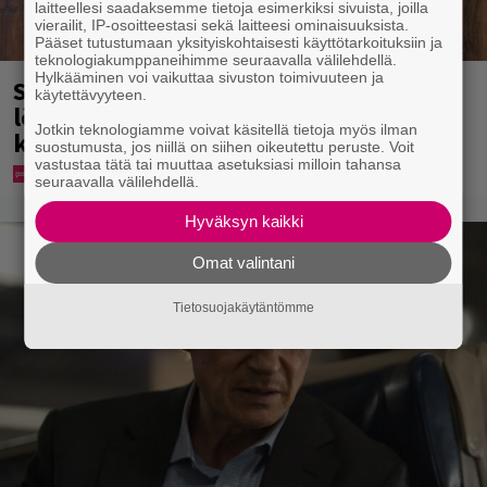
laitteellesi saadaksemme tietoja esimerkiksi sivuista, joilla
vierailit, IP-osoitteestasi sekä laitteesi ominaisuuksista.
Pääset tutustumaan yksityiskohtaisesti käyttötarkoituksiin ja
teknologiakumppaneihimme seuraavalla välilehdellä.
Hylkääminen voi vaikuttaa sivuston toimivuuteen ja
Syötkö perunoita näin? Tutkijat
käytettävyyteen.
löysivät yhteyden vakavaan
Jotkin teknologiamme voivat käsitellä tietoja myös ilman
kansansairauteen
suostumusta, jos niillä on siihen oikeutettu peruste. Voit
vastustaa tätä tai muuttaa asetuksiasi milloin tahansa
seuraavalla välilehdellä.
Hyväksyn kaikki
Omat valintani
Tietosuojakäytäntömme