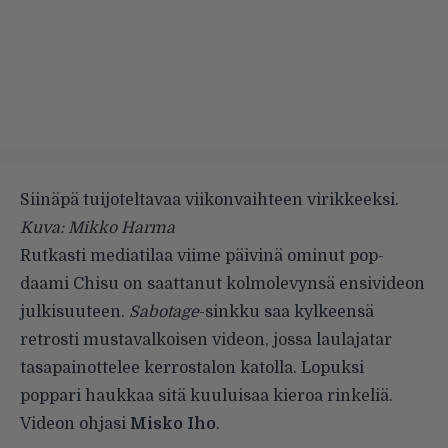
Siinäpä tuijoteltavaa viikonvaihteen virikkeeksi.
Kuva: Mikko Harma
Rutkasti mediatilaa viime päivinä ominut pop-
daami
Chisu
on saattanut kolmolevynsä ensivideon
julkisuuteen.
Sabotage
-sinkku saa kylkeensä
retrosti mustavalkoisen videon, jossa laulajatar
tasapainottelee kerrostalon katolla. Lopuksi
poppari haukkaa sitä kuuluisaa kieroa rinkeliä.
Videon ohjasi
Misko Iho
.