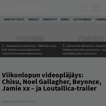
HAASTATTELUT
SINGLET
IGNOSTOT
KEIKAT
UUTUUSBIISIT
LYRIIKK
1.
2.
Huomenna se ilmestyy – CMX:stä tutun
Valtava Yle 100 vuotta -tapah
A.W. Yrjänän uutuusalbumi om
Veikkaus Arenalla syyskuussa – m
mammuttimainen kokonaisuus
metalliklassikot-konsertti
Viikonlopun videopläjäys:
Chisu, Noel Gallagher, Beyonce,
Jamie xx – ja Loutallica-trailer
Julkaistu:
8.10.2011 18:00