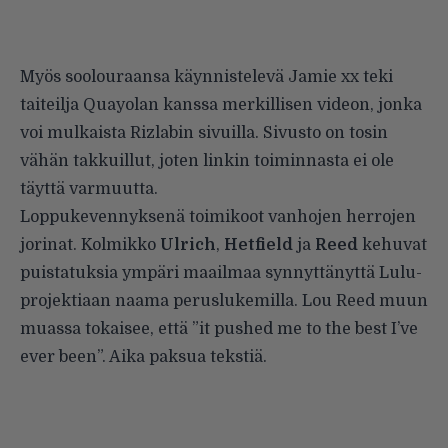
Myös soolouraansa käynnistelevä
Jamie xx
teki
taiteilja
Quayolan
kanssa merkillisen videon, jonka
voi mulkaista
Rizlabin
sivuilla. Sivusto on tosin
vähän takkuillut, joten linkin toiminnasta ei ole
täyttä varmuutta.
Loppukevennyksenä toimikoot vanhojen herrojen
jorinat. Kolmikko
Ulrich
,
Hetfield
ja
Reed
kehuvat
puistatuksia ympäri maailmaa synnyttänyttä Lulu-
projektiaan naama peruslukemilla. Lou Reed muun
muassa tokaisee, että ”it pushed me to the best I’ve
ever been”. Aika paksua tekstiä.