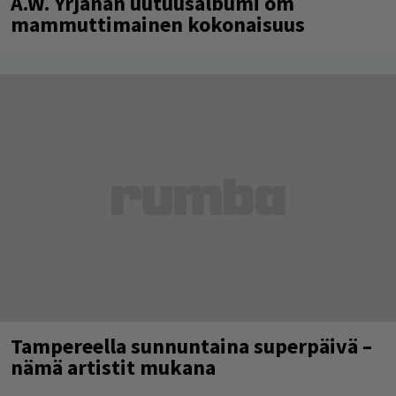
A.W. Yrjänän uutuusalbumi om
mammuttimainen kokonaisuus
Tampereella sunnuntaina superpäivä –
nämä artistit mukana