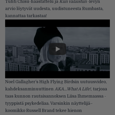
Tuhti Chisu-haastattelu ja
Kun valaistun
-levyn
arvio löytyvät uudesta,
uudistuneesta Rumbasta
,
kannattaa tarkastaa!
Noel Gallagher’s High Flying Birdsin
uutuusvideo,
kahdeksanminuuttinen
AKA…What A Life!
, tarjoaa
taas kunnon rautaisannoksen Liisa Ihmemaassa -
tyyppistä psykedeliaa. Varsinkin näyttelijä–
koomikko Russell Brand tekee hienon