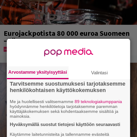
Eurojackpotista 80 000 euroa Suomeen
– tänne
Arvostamme yksityisyyttäsi
Valintasi
Tarvitsemme suostumuksesi tarjotaksemme
henkilökohtaisen käyttökokemuksen
Me ja huolellisesti valitsemamme
89 teknologiakumppania
hyödynnämme henkilötietoja tarjotaksemme paremman
käyttäjäkokemuksen sekä kohdentaaksemme sisältöä ja
mainoksia.
Hyväksymällä suostut tietojesi käyttöön seuraavasti
Käytämme laitetunnisteita ja tallennamme evästeitä