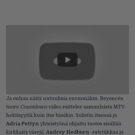
Ja onhan näitä uutuuksia enemmäkin.
Beyoncén
tuore
Countdown
-video esittelee samanlaista MTV-
hektisyyttä kuin itse biisikin. Solistin itsensä ja
Adria Pettyn
yhteistyönä ohjattu tuotos sisältää
kirkkaita värejä,
Audrey Hedburn
-estetiikkaa ja