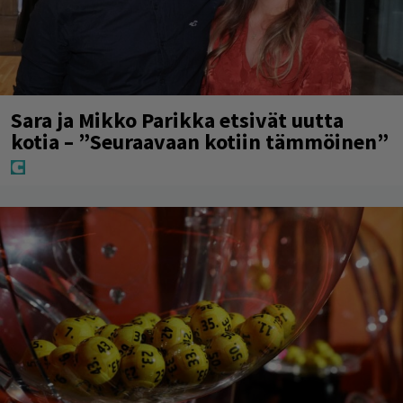
Sara ja Mikko Parikka etsivät uutta
kotia – ”Seuraavaan kotiin tämmöinen”