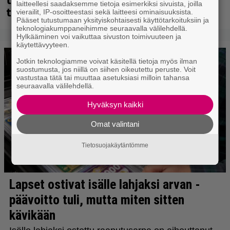
laitteellesi saadaksemme tietoja esimerkiksi sivuista, joilla
täältä
vierailit, IP-osoitteestasi sekä laitteesi ominaisuuksista.
Pääset tutustumaan yksityiskohtaisesti käyttötarkoituksiin ja
teknologiakumppaneihimme seuraavalla välilehdellä.
Hylkääminen voi vaikuttaa sivuston toimivuuteen ja
käytettävyyteen.
Jotkin teknologiamme voivat käsitellä tietoja myös ilman
suostumusta, jos niillä on siihen oikeutettu peruste. Voit
vastustaa tätä tai muuttaa asetuksiasi milloin tahansa
seuraavalla välilehdellä.
Hyväksyn kaikki
Omat valintani
Tietosuojakäytäntömme