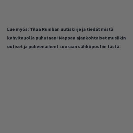
Lue myös:
Tilaa Rumban uutiskirje ja tiedät mistä
kahvitauolla puhutaan! Nappaa ajankohtaiset musiikin
uutiset ja puheenaiheet suoraan sähköpostiin tästä.