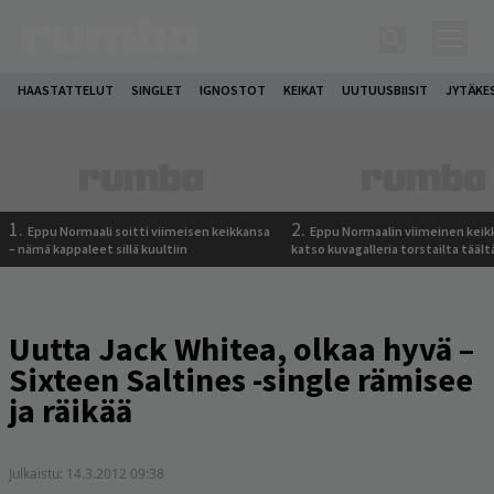
HAASTATTELUT
SINGLET
IGNOSTOT
KEIKAT
UUTUUSBIISIT
JYTÄKE
1.
2.
Eppu Normaali soitti viimeisen keikkansa
Eppu Normaalin viimeinen keik
– nämä kappaleet sillä kuultiin
katso kuvagalleria torstailta täält
Uutta Jack Whitea, olkaa hyvä –
Sixteen Saltines -single rämisee
ja räikää
Julkaistu:
14.3.2012 09:38