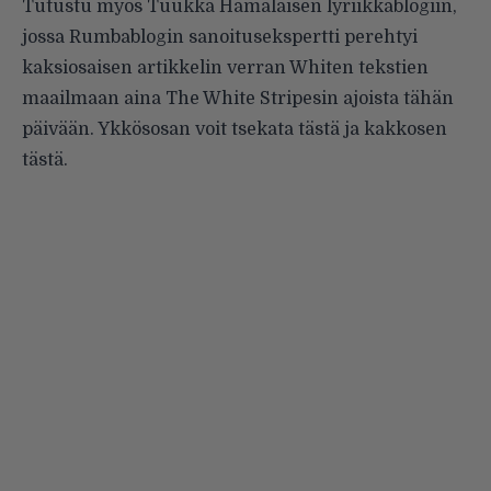
Tutustu myös Tuukka Hämäläisen lyriikkablogiin,
jossa Rumbablogin sanoitusekspertti perehtyi
kaksiosaisen artikkelin verran Whiten tekstien
maailmaan aina The White Stripesin ajoista tähän
päivään. Ykkösosan voit tsekata
tästä
ja kakkosen
tästä
.