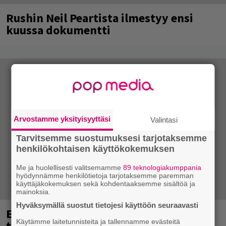
Rushin Neil Peartista ilmestyy ensi
kuussa dokumentti
Arvostamme yksityisyyttäsi
Valintasi
Tarvitsemme suostumuksesi tarjotaksemme
henkilökohtaisen käyttökokemuksen
Me ja huolellisesti valitsemamme
89 teknologiakumppania
hyödynnämme henkilötietoja tarjotaksemme paremman
käyttäjäkokemuksen sekä kohdentaaksemme sisältöä ja
mainoksia.
Hyväksymällä suostut tietojesi käyttöön seuraavasti
Eppu Normaalin viimeinen keikka
Käytämme laitetunnisteita ja tallennamme evästeitä
tänään – katso kuvagalleria torstailta