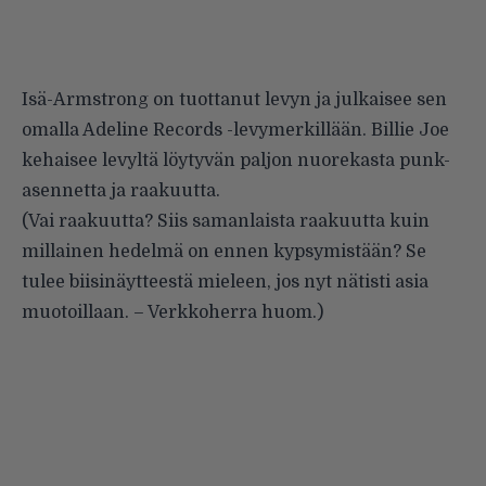
Isä-Armstrong on tuottanut levyn ja julkaisee sen
omalla Adeline Records -levymerkillään. Billie Joe
kehaisee levyltä löytyvän paljon nuorekasta punk-
asennetta ja raakuutta.
(Vai raakuutta? Siis samanlaista raakuutta kuin
millainen hedelmä on ennen kypsymistään? Se
tulee biisinäytteestä mieleen, jos nyt nätisti asia
muotoillaan. – Verkkoherra huom.)