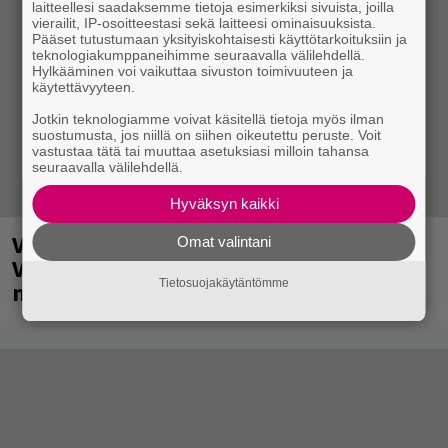
laitteellesi saadaksemme tietoja esimerkiksi sivuista, joilla
vierailit, IP-osoitteestasi sekä laitteesi ominaisuuksista.
Pääset tutustumaan yksityiskohtaisesti käyttötarkoituksiin ja
teknologiakumppaneihimme seuraavalla välilehdellä.
Hylkääminen voi vaikuttaa sivuston toimivuuteen ja
käytettävyyteen.
Jotkin teknologiamme voivat käsitellä tietoja myös ilman
suostumusta, jos niillä on siihen oikeutettu peruste. Voit
vastustaa tätä tai muuttaa asetuksiasi milloin tahansa
seuraavalla välilehdellä.
Hyväksyn kaikki
Valtava Yle 100 vuotta -tapahtuma
Omat valintani
Veikkaus Arenalla syyskuussa – muista
Tietosuojakäytäntömme
myös metalliklassikot-konsertti