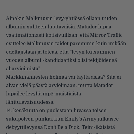
Ainakin Malkmusin levy-yhtiössä ollaan uuden
albumin suhteen luottavaisia. Matador lupaa
vaatimattomasti
kotisivuillaan
, että Mirror Traffic
esittelee Malkmusin taidot paremmin kuin mikään
edeltäjistään ja toteaa, että ”levyn kutsuminen
vuoden albumi -kandidaatiksi olisi tekijöidensä
aliarvioimista”.
Markkinamiesten hölinää vai täyttä asiaa? Sitä ei
aivan vielä päästä arvioimaan, mutta Matador
lupailee levyltä mp3-maistiaista
lähitulevaisuudessa.
14. kesäkuuta on puolestaan luvassa toisen
sukupolven punkia, kun Emily’s Army julkaisee
debyyttilevynsä Don’t Be a Dick. Teini-ikäisistä