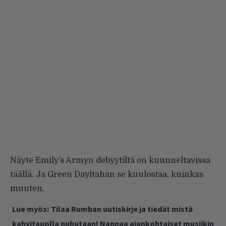
Näyte Emily’s Armyn debyytiltä on kuunneltavissa
täällä
. Ja Green Dayltahan se kuulostaa, kuinkas
muuten.
Lue myös:
Tilaa Rumban uutiskirje ja tiedät mistä
kahvitauolla puhutaan! Nappaa ajankohtaiset musiikin