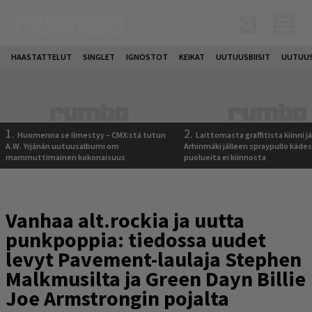
HAASTATTELUT
SINGLET
IGNOSTOT
KEIKAT
UUTUUSBIISIT
UUTUUS
1.
2.
Huomenna se ilmestyy – CMX:stä tutun
Laittomasta graffitista kiinni 
A.W. Yrjänän uutuusalbumi om
Arhinmäki jälleen spraypullo kädes
mammuttimainen kokonaisuus
puolueita ei kiinnosta
Vanhaa alt.rockia ja uutta
punkpoppia: tiedossa uudet
levyt Pavement-laulaja Stephen
Malkmusilta ja Green Dayn Billie
Joe Armstrongin pojalta