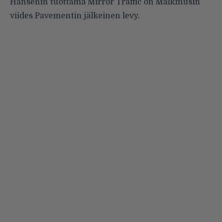
Hansenin tuottama Mirror Traffic on Malkmusin
viides Pavementin jälkeinen levy.