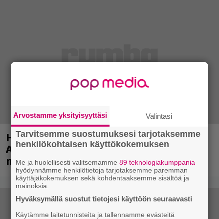
Arvostamme yksityisyyttäsi
Valintasi
Tarvitsemme suostumuksesi tarjotaksemme
Huomenna se ilmestyy – CMX:stä tutun
henkilökohtaisen käyttökokemuksen
A.W. Yrjänän uutuusalbumi om
mammuttimainen kokonaisuus
Me ja huolellisesti valitsemamme
89 teknologiakumppania
hyödynnämme henkilötietoja tarjotaksemme paremman
käyttäjäkokemuksen sekä kohdentaaksemme sisältöä ja
mainoksia.
Hyväksymällä suostut tietojesi käyttöön seuraavasti
Käytämme laitetunnisteita ja tallennamme evästeitä