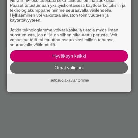
vierailit, IP-osoitteestasi sekä laitteesi ominaisuuksista.
Pääset tutustumaan yksityiskohtaisesti käyttötarkoituksiin ja
teknologiakumppaneihimme seuraavalla välilehdellä.
Hylkääminen voi vaikuttaa sivuston toimivuuteen ja
käytettävyyteen.
Jotkin teknologiamme voivat käsitellä tietoja myös ilman
suostumusta, jos niillä on siihen oikeutettu peruste. Voit
vastustaa tätä tai muuttaa asetuksiasi milloin tahansa
seuraavalla välilehdellä.
Hyväksyn kaikki
Omat valintani
Tietosuojakäytäntömme