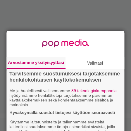
Arvostamme yksityisyyttäsi
Valintasi
Tarvitsemme suostumuksesi tarjotaksemme
henkilökohtaisen käyttökokemuksen
Me ja huolellisesti valitsemamme
89 teknologiakumppania
hyödynnämme henkilötietoja tarjotaksemme paremman
käyttäjäkokemuksen sekä kohdentaaksemme sisältöä ja
mainoksia.
Hyväksymällä suostut tietojesi käyttöön seuraavasti
Käytämme laitetunnisteita ja tallennamme evästeitä
laitteellesi saadaksemme tietoja esimerkiksi sivuista, joilla