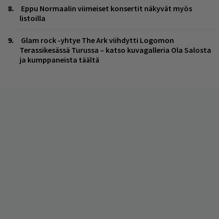
Eppu Normaalin viimeiset konsertit näkyvät myös
listoilla
Glam rock -yhtye The Ark viihdytti Logomon
Terassikesässä Turussa – katso kuvagalleria Ola Salosta
ja kumppaneista täältä