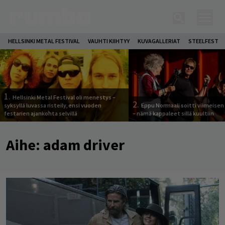
HELLSINKI METAL FESTIVAL
VAUHTI KIIHTYY
KUVAGALLERIAT
STEELFEST
1.
Hellsinki Metal Festival oli menestys –
2.
syksyllä luvassa risteily, ensi vuoden
Eppu Normaali soitti viimeisen
festarien ajankohta selvillä
– nämä kappaleet sillä kuultiin
Aihe:
adam driver