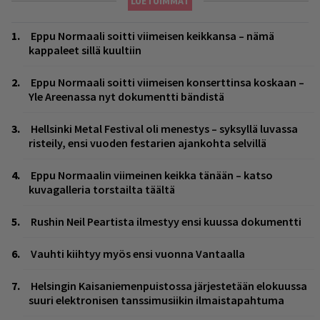
LUETUIMMAT
Eppu Normaali soitti viimeisen keikkansa – nämä
kappaleet sillä kuultiin
Eppu Normaali soitti viimeisen konserttinsa koskaan –
Yle Areenassa nyt dokumentti bändistä
Hellsinki Metal Festival oli menestys – syksyllä luvassa
risteily, ensi vuoden festarien ajankohta selvillä
Eppu Normaalin viimeinen keikka tänään – katso
kuvagalleria torstailta täältä
Rushin Neil Peartista ilmestyy ensi kuussa dokumentti
Vauhti kiihtyy myös ensi vuonna Vantaalla
Helsingin Kaisaniemenpuistossa järjestetään elokuussa
suuri elektronisen tanssimusiikin ilmaistapahtuma