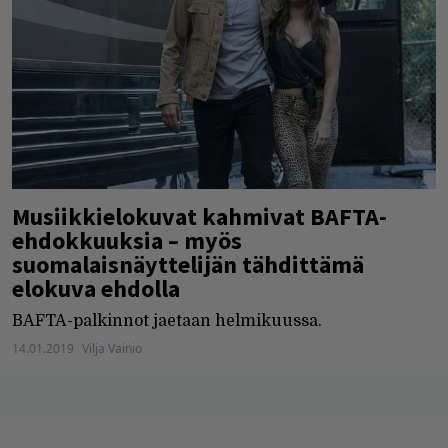
Musiikkielokuvat kahmivat BAFTA-
ehdokkuuksia – myös
suomalaisnäyttelijän tähdittämä
elokuva ehdolla
BAFTA-palkinnot jaetaan helmikuussa.
14.01.2019
Vilja Vainio