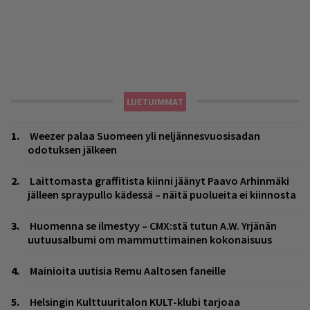
LUETUIMMAT
Weezer palaa Suomeen yli neljännesvuosisadan
odotuksen jälkeen
Laittomasta graffitista kiinni jäänyt Paavo Arhinmäki
jälleen spraypullo kädessä – näitä puolueita ei kiinnosta
Huomenna se ilmestyy – CMX:stä tutun A.W. Yrjänän
uutuusalbumi om mammuttimainen kokonaisuus
Mainioita uutisia Remu Aaltosen faneille
Helsingin Kulttuuritalon KULT-klubi tarjoaa