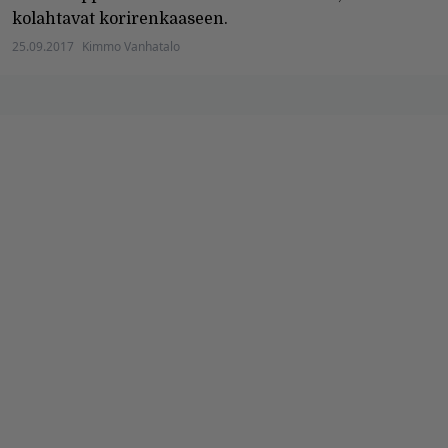
kolahtavat korirenkaaseen.
25.09.2017
Kimmo Vanhatalo