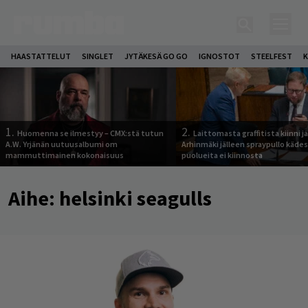
HAASTATTELUT
SINGLET
JYTÄKESÄ GO GO
IGNOSTOT
STEELFEST
K
1.
2.
Huomenna se ilmestyy – CMX:stä tutun
Laittomasta graffitista kiinni 
A.W. Yrjänän uutuusalbumi om
Arhinmäki jälleen spraypullo kädes
mammuttimainen kokonaisuus
puolueita ei kiinnosta
Aihe:
helsinki seagulls