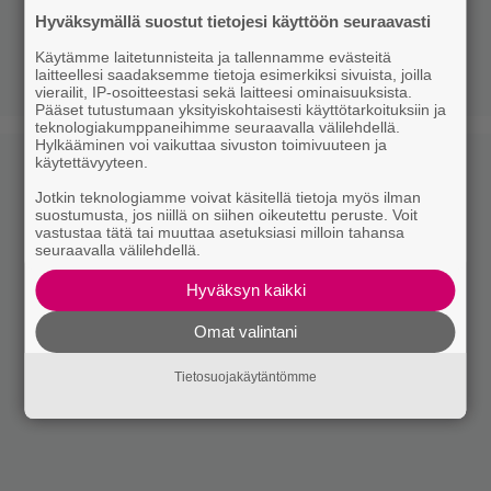
Hyväksymällä suostut tietojesi käyttöön seuraavasti
Käytämme laitetunnisteita ja tallennamme evästeitä
laitteellesi saadaksemme tietoja esimerkiksi sivuista, joilla
vierailit, IP-osoitteestasi sekä laitteesi ominaisuuksista.
Pääset tutustumaan yksityiskohtaisesti käyttötarkoituksiin ja
teknologiakumppaneihimme seuraavalla välilehdellä.
Hylkääminen voi vaikuttaa sivuston toimivuuteen ja
käytettävyyteen.
Jotkin teknologiamme voivat käsitellä tietoja myös ilman
suostumusta, jos niillä on siihen oikeutettu peruste. Voit
vastustaa tätä tai muuttaa asetuksiasi milloin tahansa
seuraavalla välilehdellä.
Hyväksyn kaikki
Omat valintani
Tietosuojakäytäntömme