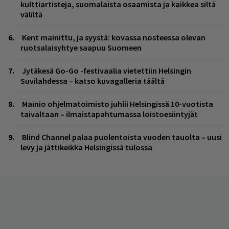
kulttiartisteja, suomalaista osaamista ja kaikkea siltä
väliltä
Kent mainittu, ja syystä: kovassa nosteessa olevan
ruotsalaisyhtye saapuu Suomeen
Jytäkesä Go-Go -festivaalia vietettiin Helsingin
Suvilahdessa – katso kuvagalleria täältä
Mainio ohjelmatoimisto juhlii Helsingissä 10-vuotista
taivaltaan – ilmaistapahtumassa loistoesiintyjät
Blind Channel palaa puolentoista vuoden tauolta – uusi
levy ja jättikeikka Helsingissä tulossa