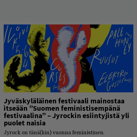
Jyväskyläläinen festivaali mainostaa
itseään ”Suomen feministisempänä
festivaalina” – Jyrockin esiintyjistä yli
puolet naisia
Jyrock on tänä(kin) vuonna feministinen.