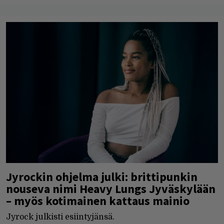
Jyrockin ohjelma julki: brittipunkin
nouseva nimi Heavy Lungs Jyväskylään
– myös kotimainen kattaus mainio
Jyrock julkisti esiintyjänsä.