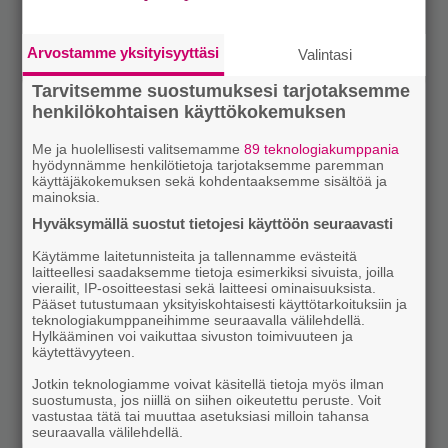
Arvostamme yksityisyyttäsi
Valintasi
Tarvitsemme suostumuksesi tarjotaksemme
henkilökohtaisen käyttökokemuksen
Me ja huolellisesti valitsemamme
89 teknologiakumppania
hyödynnämme henkilötietoja tarjotaksemme paremman
käyttäjäkokemuksen sekä kohdentaaksemme sisältöä ja
mainoksia.
Hyväksymällä suostut tietojesi käyttöön seuraavasti
Käytämme laitetunnisteita ja tallennamme evästeitä
laitteellesi saadaksemme tietoja esimerkiksi sivuista, joilla
vierailit, IP-osoitteestasi sekä laitteesi ominaisuuksista.
Pääset tutustumaan yksityiskohtaisesti käyttötarkoituksiin ja
teknologiakumppaneihimme seuraavalla välilehdellä.
Hylkääminen voi vaikuttaa sivuston toimivuuteen ja
käytettävyyteen.
Jotkin teknologiamme voivat käsitellä tietoja myös ilman
suostumusta, jos niillä on siihen oikeutettu peruste. Voit
vastustaa tätä tai muuttaa asetuksiasi milloin tahansa
seuraavalla välilehdellä.