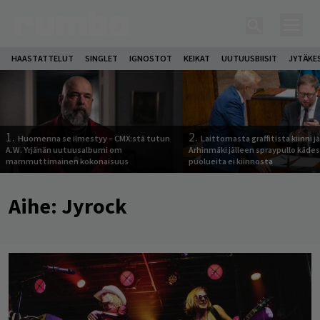
HAASTATTELUT
SINGLET
IGNOSTOT
KEIKAT
UUTUUSBIISIT
JYTÄKE
1.
2.
Huomenna se ilmestyy – CMX:stä tutun
Laittomasta graffitista kiinni 
A.W. Yrjänän uutuusalbumi om
Arhinmäki jälleen spraypullo kädes
mammuttimainen kokonaisuus
puolueita ei kiinnosta
Aihe:
Jyrock