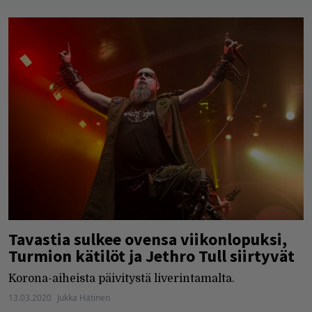
Tavastia sulkee ovensa viikonlopuksi,
Turmion kätilöt ja Jethro Tull siirtyvät
Korona-aiheista päivitystä liverintamalta.
13.03.2020
Jukka Hätinen