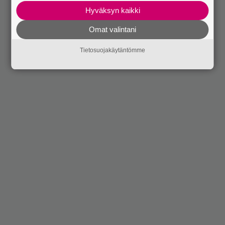
Hyväksyn kaikki
Omat valintani
Tietosuojakäytäntömme