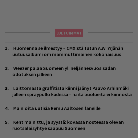
LUETUIMMAT
Huomenna se ilmestyy – CMX:stä tutun A.W. Yrjänän
uutuusalbumi om mammuttimainen kokonaisuus
Weezer palaa Suomeen yli neljännesvuosisadan
odotuksen jälkeen
Laittomasta graffitista kiinni jäänyt Paavo Arhinmäki
jälleen spraypullo kädessä – näitä puolueita ei kiinnosta
Mainioita uutisia Remu Aaltosen faneille
Kent mainittu, ja syystä: kovassa nosteessa olevan
ruotsalaisyhtye saapuu Suomeen