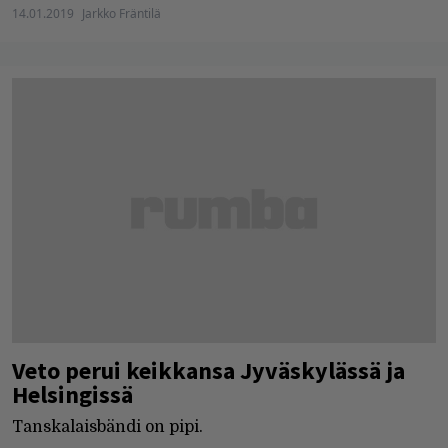
14.01.2019
Jarkko Fräntilä
Veto perui keikkansa Jyväskylässä ja
Helsingissä
Tanskalaisbändi on pipi.