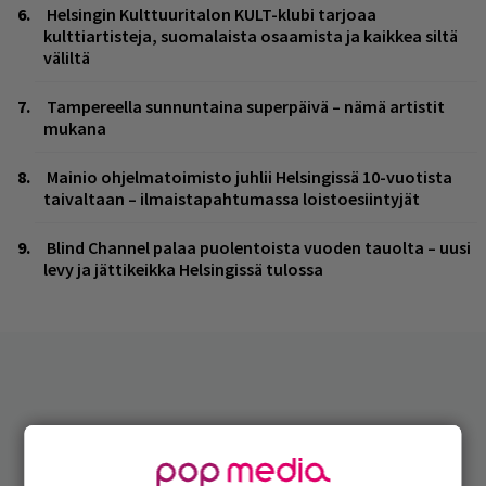
Helsingin Kulttuuritalon KULT-klubi tarjoaa
kulttiartisteja, suomalaista osaamista ja kaikkea siltä
väliltä
Tampereella sunnuntaina superpäivä – nämä artistit
mukana
Mainio ohjelmatoimisto juhlii Helsingissä 10-vuotista
taivaltaan – ilmaistapahtumassa loistoesiintyjät
Blind Channel palaa puolentoista vuoden tauolta – uusi
levy ja jättikeikka Helsingissä tulossa