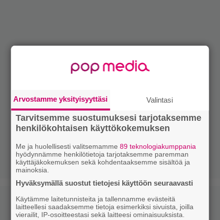
Arvostamme yksityisyyttäsi
Valintasi
Tarvitsemme suostumuksesi tarjotaksemme
henkilökohtaisen käyttökokemuksen
Me ja huolellisesti valitsemamme
89 teknologiakumppania
hyödynnämme henkilötietoja tarjotaksemme paremman
käyttäjäkokemuksen sekä kohdentaaksemme sisältöä ja
mainoksia.
Hyväksymällä suostut tietojesi käyttöön seuraavasti
Käytämme laitetunnisteita ja tallennamme evästeitä
laitteellesi saadaksemme tietoja esimerkiksi sivuista, joilla
vierailit, IP-osoitteestasi sekä laitteesi ominaisuuksista.