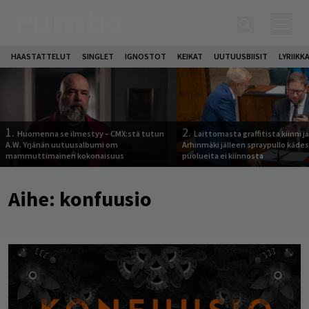
HAASTATTELUT
SINGLET
IGNOSTOT
KEIKAT
UUTUUSBIISIT
LYRIIKK
1.
2.
Huomenna se ilmestyy – CMX:stä tutun
Laittomasta graffitista kiinni 
A.W. Yrjänän uutuusalbumi om
Arhinmäki jälleen spraypullo kädes
mammuttimainen kokonaisuus
puolueita ei kiinnosta
Aihe:
konfuusio