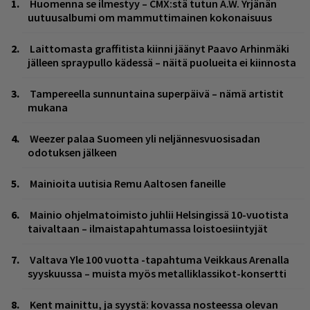
Huomenna se ilmestyy – CMX:stä tutun A.W. Yrjänän
uutuusalbumi om mammuttimainen kokonaisuus
Laittomasta graffitista kiinni jäänyt Paavo Arhinmäki
jälleen spraypullo kädessä – näitä puolueita ei kiinnosta
Tampereella sunnuntaina superpäivä – nämä artistit
mukana
Weezer palaa Suomeen yli neljännesvuosisadan
odotuksen jälkeen
Mainioita uutisia Remu Aaltosen faneille
Mainio ohjelmatoimisto juhlii Helsingissä 10-vuotista
taivaltaan – ilmaistapahtumassa loistoesiintyjät
Valtava Yle 100 vuotta -tapahtuma Veikkaus Arenalla
syyskuussa – muista myös metalliklassikot-konsertti
Kent mainittu, ja syystä: kovassa nosteessa olevan