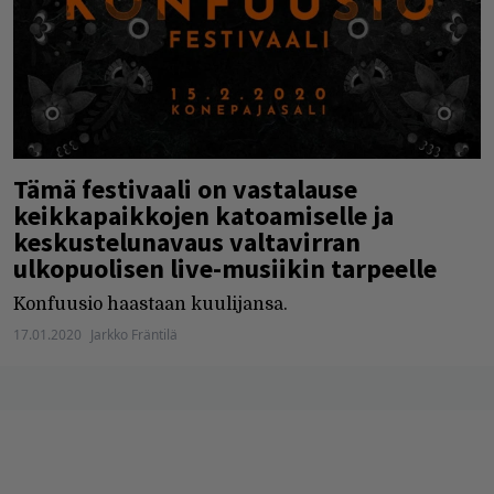
Tämä festivaali on vastalause
keikkapaikkojen katoamiselle ja
keskustelunavaus valtavirran
ulkopuolisen live-musiikin tarpeelle
Konfuusio haastaan kuulijansa.
17.01.2020
Jarkko Fräntilä