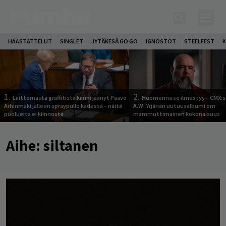
HAASTATTELUT
SINGLET
JYTÄKESÄ GO GO
IGNOSTOT
STEELFEST
K
1.
2.
Laittomasta graffitista kiinni jäänyt Paavo
Huomenna se ilmestyy – CMX:s
Arhinmäki jälleen spraypullo kädessä – näitä
A.W. Yrjänän uutuusalbumi om
puolueita ei kiinnosta
mammuttimainen kokonaisuus
Aihe:
siltanen