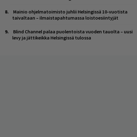
Mainio ohjelmatoimisto juhlii Helsingissä 10-vuotista
taivaltaan – ilmaistapahtumassa loistoesiintyjät
Blind Channel palaa puolentoista vuoden tauolta – uusi
levy ja jättikeikka Helsingissä tulossa