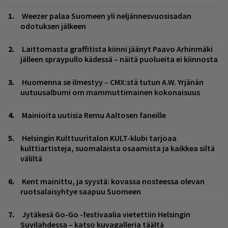
Weezer palaa Suomeen yli neljännesvuosisadan
odotuksen jälkeen
Laittomasta graffitista kiinni jäänyt Paavo Arhinmäki
jälleen spraypullo kädessä – näitä puolueita ei kiinnosta
Huomenna se ilmestyy – CMX:stä tutun A.W. Yrjänän
uutuusalbumi om mammuttimainen kokonaisuus
Mainioita uutisia Remu Aaltosen faneille
Helsingin Kulttuuritalon KULT-klubi tarjoaa
kulttiartisteja, suomalaista osaamista ja kaikkea siltä
väliltä
Kent mainittu, ja syystä: kovassa nosteessa olevan
ruotsalaisyhtye saapuu Suomeen
Jytäkesä Go-Go -festivaalia vietettiin Helsingin
Suvilahdessa – katso kuvagalleria täältä