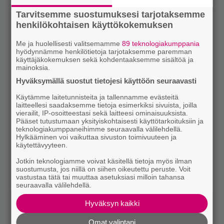
Tarvitsemme suostumuksesi tarjotaksemme
henkilökohtaisen käyttökokemuksen
Me ja huolellisesti valitsemamme
89 teknologiakumppania
hyödynnämme henkilötietoja tarjotaksemme paremman
käyttäjäkokemuksen sekä kohdentaaksemme sisältöä ja
mainoksia.
Hyväksymällä suostut tietojesi käyttöön seuraavasti
Käytämme laitetunnisteita ja tallennamme evästeitä
laitteellesi saadaksemme tietoja esimerkiksi sivuista, joilla
vierailit, IP-osoitteestasi sekä laitteesi ominaisuuksista.
Pääset tutustumaan yksityiskohtaisesti käyttötarkoituksiin ja
teknologiakumppaneihimme seuraavalla välilehdellä.
Hylkääminen voi vaikuttaa sivuston toimivuuteen ja
käytettävyyteen.
Jotkin teknologiamme voivat käsitellä tietoja myös ilman
suostumusta, jos niillä on siihen oikeutettu peruste. Voit
vastustaa tätä tai muuttaa asetuksiasi milloin tahansa
seuraavalla välilehdellä.
Hyväksyn kaikki
Omat valintani