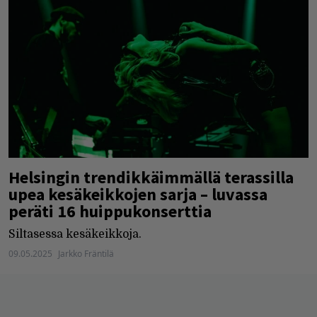
Helsingin trendikkäimmällä terassilla
upea kesäkeikkojen sarja – luvassa
peräti 16 huippukonserttia
Siltasessa kesäkeikkoja.
09.05.2025
Jarkko Fräntilä