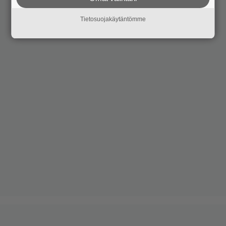
Tietosuojakäytäntömme