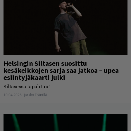
Helsingin Siltasen suosittu
kesäkeikkojen sarja saa jatkoa – upea
esiintyjäkaarti julki
Siltasessa tapahtuu!
10.04.2026
Jarkko Fräntilä