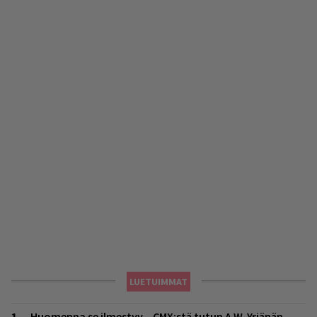
LUETUIMMAT
Huomenna se ilmestyy – CMX:stä tutun A.W. Yrjänän