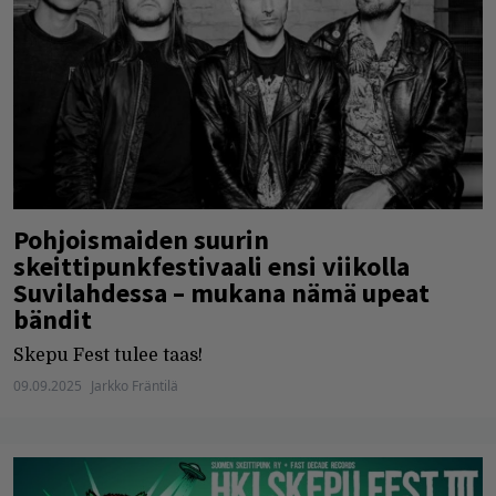
Pohjoismaiden suurin
skeittipunkfestivaali ensi viikolla
Suvilahdessa – mukana nämä upeat
bändit
Skepu Fest tulee taas!
09.09.2025
Jarkko Fräntilä