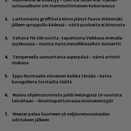
uutuusalbumi om mammuttimainen kokonaisuus
Laittomasta graffitista kiinni jäänyt Paavo Arhinmäki
jälleen spraypullo kädessä – näitä puolueita ei kiinnosta
Valtava Yle 100 vuotta -tapahtuma Veikkaus Arenalla
syyskuussa – muista myös metalliklassikot-konsertti
Tampereella sunnuntaina superpäivä – nämä artistit
mukana
Eppu Normaalin viimeinen keikka tänään – katso
kuvagalleria torstailta täältä
Mainio ohjelmatoimisto juhlii Helsingissä 10-vuotista
taivaltaan – ilmaistapahtumassa loistoesiintyjät
Weezer palaa Suomeen yli neljännesvuosisadan
odotuksen jälkeen