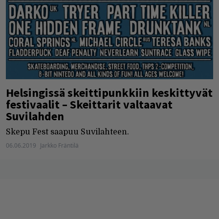
Helsingissä skeittipunkkiin keskittyvät
festivaalit – Skeittarit valtaavat
Suvilahden
Skepu Fest saapuu Suvilahteen.
06.06.2019
Jarkko Fräntilä