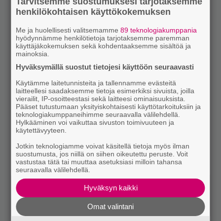
Tarvitsemme suostumuksesi tarjotaksemme
henkilökohtaisen käyttökokemuksen
Me ja huolellisesti valitsemamme
89 teknologiakumppania
hyödynnämme henkilötietoja tarjotaksemme paremman
käyttäjäkokemuksen sekä kohdentaaksemme sisältöä ja
mainoksia.
Hyväksymällä suostut tietojesi käyttöön seuraavasti
Käytämme laitetunnisteita ja tallennamme evästeitä
laitteellesi saadaksemme tietoja esimerkiksi sivuista, joilla
vierailit, IP-osoitteestasi sekä laitteesi ominaisuuksista.
Pääset tutustumaan yksityiskohtaisesti käyttötarkoituksiin ja
teknologiakumppaneihimme seuraavalla välilehdellä.
Hylkääminen voi vaikuttaa sivuston toimivuuteen ja
käytettävyyteen.
Jotkin teknologiamme voivat käsitellä tietoja myös ilman
suostumusta, jos niillä on siihen oikeutettu peruste. Voit
vastustaa tätä tai muuttaa asetuksiasi milloin tahansa
seuraavalla välilehdellä.
Hyväksyn kaikki
Omat valintani