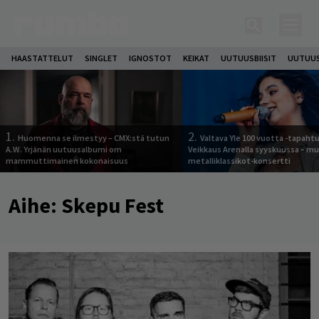
HAASTATTELUT
SINGLET
IGNOSTOT
KEIKAT
UUTUUSBIISIT
UUTUUS
1.
2.
Huomenna se ilmestyy – CMX:stä tutun
Valtava Yle 100 vuotta -tapah
A.W. Yrjänän uutuusalbumi om
Veikkaus Arenalla syyskuussa – m
mammuttimainen kokonaisuus
metalliklassikot-konsertti
Aihe:
Skepu Fest