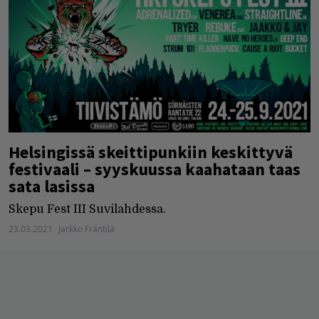
Helsingissä skeittipunkiin keskittyvä
festivaali – syyskuussa kaahataan taas
sata lasissa
Skepu Fest III Suvilahdessa.
23.03.2021
Jarkko Fräntilä