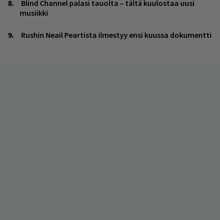
Blind Channel palasi tauolta – tältä kuulostaa uusi
musiikki
Rushin Neail Peartista ilmestyy ensi kuussa dokumentti