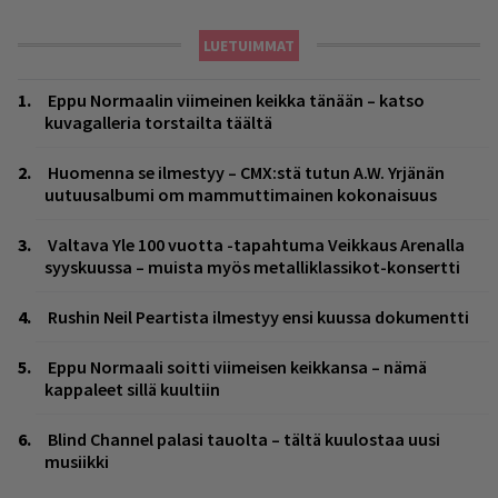
LUETUIMMAT
Eppu Normaalin viimeinen keikka tänään – katso
kuvagalleria torstailta täältä
Huomenna se ilmestyy – CMX:stä tutun A.W. Yrjänän
uutuusalbumi om mammuttimainen kokonaisuus
Valtava Yle 100 vuotta -tapahtuma Veikkaus Arenalla
syyskuussa – muista myös metalliklassikot-konsertti
Rushin Neil Peartista ilmestyy ensi kuussa dokumentti
Eppu Normaali soitti viimeisen keikkansa – nämä
kappaleet sillä kuultiin
Blind Channel palasi tauolta – tältä kuulostaa uusi
musiikki