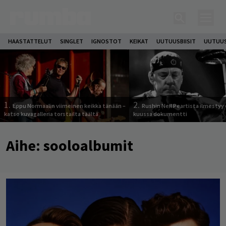
HAASTATTELUT
SINGLET
IGNOSTOT
KEIKAT
UUTUUSBIISIT
UUTUUS
1.
2.
Eppu Normaalin viimeinen keikka tänään –
Rushin Neil Peartista ilmestyy 
katso kuvagalleria torstailta täältä
kuussa dokumentti
Aihe:
sooloalbumit