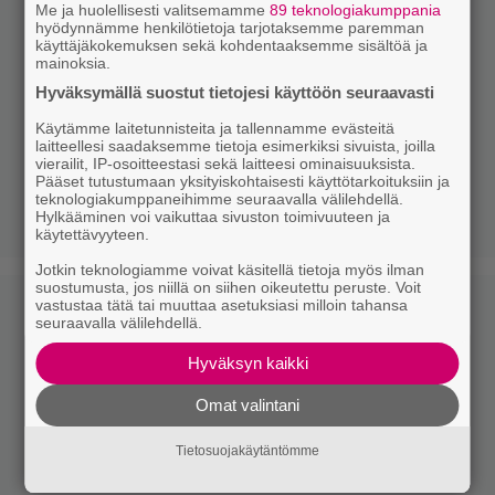
Me ja huolellisesti valitsemamme
89 teknologiakumppania
hyödynnämme henkilötietoja tarjotaksemme paremman
käyttäjäkokemuksen sekä kohdentaaksemme sisältöä ja
mainoksia.
Hyväksymällä suostut tietojesi käyttöön seuraavasti
Käytämme laitetunnisteita ja tallennamme evästeitä
laitteellesi saadaksemme tietoja esimerkiksi sivuista, joilla
vierailit, IP-osoitteestasi sekä laitteesi ominaisuuksista.
Pääset tutustumaan yksityiskohtaisesti käyttötarkoituksiin ja
teknologiakumppaneihimme seuraavalla välilehdellä.
Hylkääminen voi vaikuttaa sivuston toimivuuteen ja
käytettävyyteen.
Jotkin teknologiamme voivat käsitellä tietoja myös ilman
suostumusta, jos niillä on siihen oikeutettu peruste. Voit
vastustaa tätä tai muuttaa asetuksiasi milloin tahansa
seuraavalla välilehdellä.
Hyväksyn kaikki
Omat valintani
Tietosuojakäytäntömme