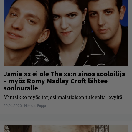
Jamie xx ei ole The xx:n ainoa sooloilija
– myös Romy Madley Croft lähtee
soolouralle
Muusikko myös tarjosi maistiaisen tulevalta levyltä.
20.04.2020
Nikolas Riippi