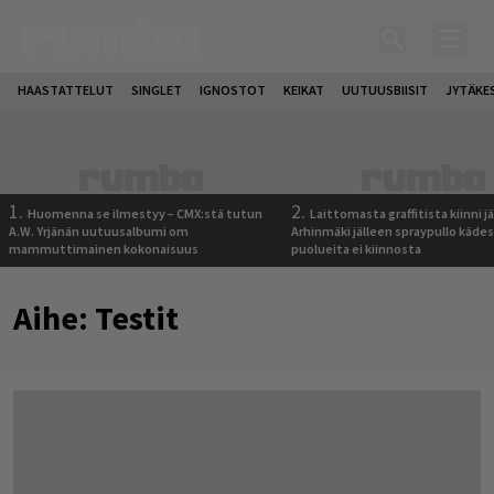
HAASTATTELUT
SINGLET
IGNOSTOT
KEIKAT
UUTUUSBIISIT
JYTÄKE
1.
2.
Huomenna se ilmestyy – CMX:stä tutun
Laittomasta graffitista kiinni 
A.W. Yrjänän uutuusalbumi om
Arhinmäki jälleen spraypullo kädes
mammuttimainen kokonaisuus
puolueita ei kiinnosta
Aihe:
Testit