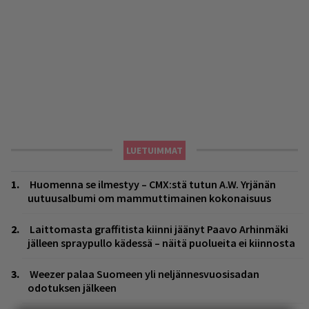
LUETUIMMAT
Huomenna se ilmestyy – CMX:stä tutun A.W. Yrjänän
uutuusalbumi om mammuttimainen kokonaisuus
Laittomasta graffitista kiinni jäänyt Paavo Arhinmäki
jälleen spraypullo kädessä – näitä puolueita ei kiinnosta
Weezer palaa Suomeen yli neljännesvuosisadan
odotuksen jälkeen