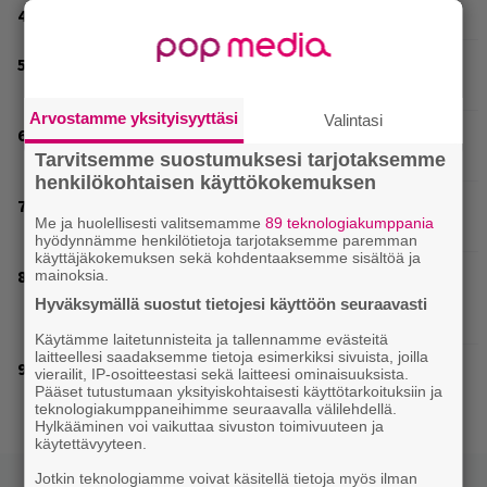
Mainioita uutisia Remu Aaltosen faneille
Tampereella sunnuntaina superpäivä – nämä artistit
mukana
Arvostamme yksityisyyttäsi
Valintasi
Kent mainittu, ja syystä: kovassa nosteessa olevan
ruotsalaisyhtye saapuu Suomeen
Tarvitsemme suostumuksesi tarjotaksemme
henkilökohtaisen käyttökokemuksen
Mainio ohjelmatoimisto juhlii Helsingissä 10-vuotista
Me ja huolellisesti valitsemamme
89 teknologiakumppania
taivaltaan – ilmaistapahtumassa loistoesiintyjät
hyödynnämme henkilötietoja tarjotaksemme paremman
käyttäjäkokemuksen sekä kohdentaaksemme sisältöä ja
Helsingin Kulttuuritalon KULT-klubi tarjoaa
mainoksia.
kulttiartisteja, suomalaista osaamista ja kaikkea siltä
Hyväksymällä suostut tietojesi käyttöön seuraavasti
väliltä
Käytämme laitetunnisteita ja tallennamme evästeitä
laitteellesi saadaksemme tietoja esimerkiksi sivuista, joilla
Valtava Yle 100 vuotta -tapahtuma Veikkaus Arenalla
vierailit, IP-osoitteestasi sekä laitteesi ominaisuuksista.
syyskuussa – muista myös metalliklassikot-konsertti
Pääset tutustumaan yksityiskohtaisesti käyttötarkoituksiin ja
teknologiakumppaneihimme seuraavalla välilehdellä.
Hylkääminen voi vaikuttaa sivuston toimivuuteen ja
käytettävyyteen.
Jotkin teknologiamme voivat käsitellä tietoja myös ilman