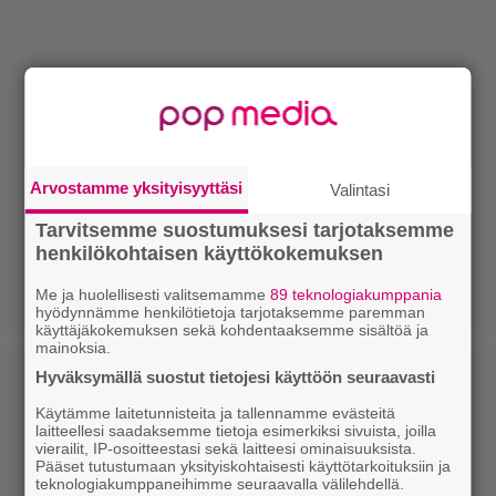
Arvostamme yksityisyyttäsi
Valintasi
Tarvitsemme suostumuksesi tarjotaksemme
henkilökohtaisen käyttökokemuksen
Me ja huolellisesti valitsemamme
89 teknologiakumppania
hyödynnämme henkilötietoja tarjotaksemme paremman
käyttäjäkokemuksen sekä kohdentaaksemme sisältöä ja
mainoksia.
Hyväksymällä suostut tietojesi käyttöön seuraavasti
Käytämme laitetunnisteita ja tallennamme evästeitä
laitteellesi saadaksemme tietoja esimerkiksi sivuista, joilla
vierailit, IP-osoitteestasi sekä laitteesi ominaisuuksista.
Pääset tutustumaan yksityiskohtaisesti käyttötarkoituksiin ja
teknologiakumppaneihimme seuraavalla välilehdellä.