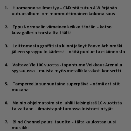
Huomenna se ilmestyy – CMX:stä tutun A.W. Yrjänän
uutuusalbumi om mammuttimainen kokonaisuus
Eppu Normaalin viimeinen keikka tänään – katso
kuvagalleria torstailta täältä
Laittomasta graffitista kiinni jäänyt Paavo Arhinmäki
jälleen spraypullo kädessä – näitä puolueita ei kiinnosta
Valtava Yle 100 vuotta -tapahtuma Veikkaus Arenalla
syyskuussa – muista myös metalliklassikot-konsertti
Tampereella sunnuntaina superpäivä – nämä artistit
mukana
Mainio ohjelmatoimisto juhlii Helsingissä 10-vuotista
taivaltaan – ilmaistapahtumassa loistoesiintyjät
Blind Channel palasi tauolta – tältä kuulostaa uusi
musiikki