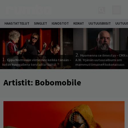
HAASTATTELUT
SINGLET
IGNOSTOT
KEIKAT
UUTUUSBIISIT
UUTUUS
2.
Huomenna se ilmestyy – CMX:s
1.
Eppu Normaalin viimeinen keikka tänään –
A.W. Yrjänän uutuusalbumi om
katso kuvagalleria torstailta täältä
mammuttimainen kokonaisuus
Artistit:
Bobomobile