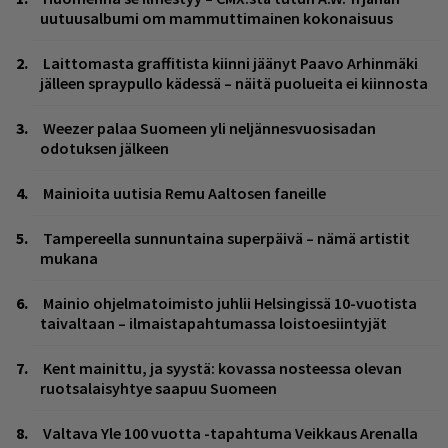
uutuusalbumi om mammuttimainen kokonaisuus
Laittomasta graffitista kiinni jäänyt Paavo Arhinmäki
jälleen spraypullo kädessä – näitä puolueita ei kiinnosta
Weezer palaa Suomeen yli neljännesvuosisadan
odotuksen jälkeen
Mainioita uutisia Remu Aaltosen faneille
Tampereella sunnuntaina superpäivä – nämä artistit
mukana
Mainio ohjelmatoimisto juhlii Helsingissä 10-vuotista
taivaltaan – ilmaistapahtumassa loistoesiintyjät
Kent mainittu, ja syystä: kovassa nosteessa olevan
ruotsalaisyhtye saapuu Suomeen
Valtava Yle 100 vuotta -tapahtuma Veikkaus Arenalla