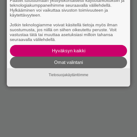
Pääset tutustumaan yksityiskohtaisesti käyttötarkoituksiin ja
teknologiakumppaneihimme seuraavalla välilehdellä.
Hylkääminen voi vaikuttaa sivuston toimivuuteen ja
käytettävyyteen.
Jotkin teknologiamme voivat käsitellä tietoja myös ilman
suostumusta, jos niillä on siihen oikeutettu peruste. Voit
vastustaa tätä tai muuttaa asetuksiasi milloin tahansa
seuraavalla välilehdellä.
Hyväksyn kaikki
Omat valintani
Tietosuojakäytäntömme