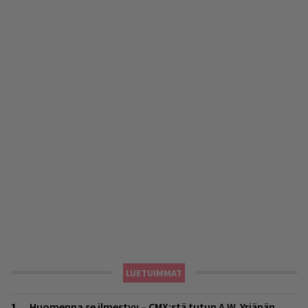
LUETUIMMAT
Huomenna se ilmestyy – CMX:stä tutun A.W. Yrjänän