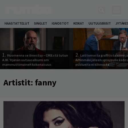
HAASTATTELUT
SINGLET
IGNOSTOT
KEIKAT
UUTUUSBIISIT
JYTÄKE
1.
2.
Huomenna se ilmestyy – CMX:stä tutun
Laittomasta graffitista kiinni 
A.W. Yrjänän uutuusalbumi om
Arhinmäki jälleen spraypullo kädes
mammuttimainen kokonaisuus
puolueita ei kiinnosta
Artistit:
fanny