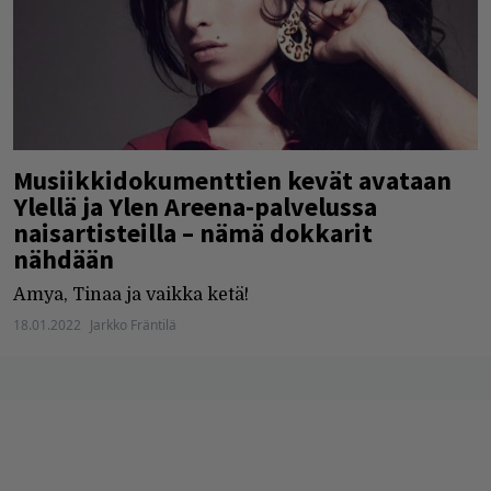
Musiikkidokumenttien kevät avataan
Ylellä ja Ylen Areena-palvelussa
naisartisteilla – nämä dokkarit
nähdään
Amya, Tinaa ja vaikka ketä!
18.01.2022
Jarkko Fräntilä