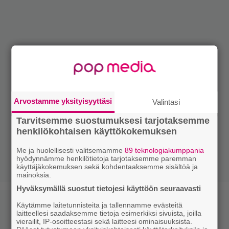
Arvostamme yksityisyyttäsi
Valintasi
Tarvitsemme suostumuksesi tarjotaksemme
henkilökohtaisen käyttökokemuksen
Me ja huolellisesti valitsemamme
89 teknologiakumppania
hyödynnämme henkilötietoja tarjotaksemme paremman
käyttäjäkokemuksen sekä kohdentaaksemme sisältöä ja
mainoksia.
Hyväksymällä suostut tietojesi käyttöön seuraavasti
Käytämme laitetunnisteita ja tallennamme evästeitä
laitteellesi saadaksemme tietoja esimerkiksi sivuista, joilla
vierailit, IP-osoitteestasi sekä laitteesi ominaisuuksista.