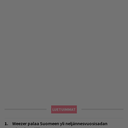
LUETUIMMAT
Weezer palaa Suomeen yli neljännesvuosisadan