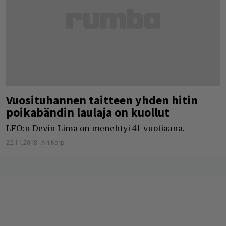
Vuosituhannen taitteen yhden hitin
poikabändin laulaja on kuollut
LFO:n Devin Lima on menehtyi 41-vuotiaana.
22.11.2018
Ari Korpi