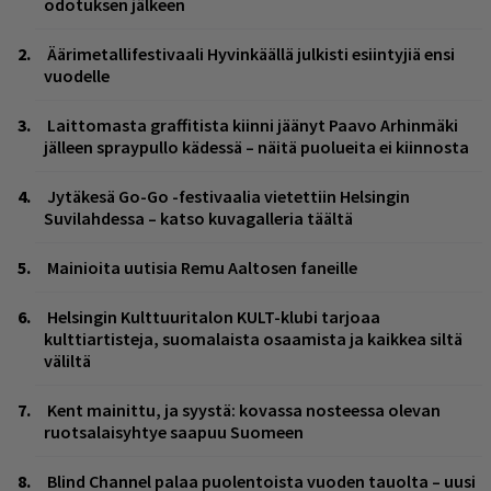
odotuksen jälkeen
Äärimetallifestivaali Hyvinkäällä julkisti esiintyjiä ensi
vuodelle
Laittomasta graffitista kiinni jäänyt Paavo Arhinmäki
jälleen spraypullo kädessä – näitä puolueita ei kiinnosta
Jytäkesä Go-Go -festivaalia vietettiin Helsingin
Suvilahdessa – katso kuvagalleria täältä
Mainioita uutisia Remu Aaltosen faneille
Helsingin Kulttuuritalon KULT-klubi tarjoaa
kulttiartisteja, suomalaista osaamista ja kaikkea siltä
väliltä
Kent mainittu, ja syystä: kovassa nosteessa olevan
ruotsalaisyhtye saapuu Suomeen
Blind Channel palaa puolentoista vuoden tauolta – uusi