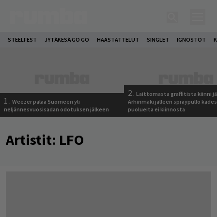
STEELFEST
JYTÄKESÄ GO GO
HAASTATTELUT
SINGLET
IGNOSTOT
K
2.
Laittomasta graffitista kiinni 
1.
Weezer palaa Suomeen yli
Arhinmäki jälleen spraypullo kädes
neljännesvuosisadan odotuksen jälkeen
puolueita ei kiinnosta
Artistit:
LFO