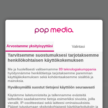
Arvostamme yksityisyyttäsi
Valintasi
Tarvitsemme suostumuksesi tarjotaksemme
henkilökohtaisen käyttökokemuksen
Me ja huolellisesti valitsemamme
89 teknologiakumppania
hyödynnämme henkilötietoja tarjotaksemme paremman
käyttäjäkokemuksen sekä kohdentaaksemme sisältöä ja
mainoksia.
Hyväksymällä suostut tietojesi käyttöön seuraavasti
Käytämme laitetunnisteita ja tallennamme evästeitä
laitteellesi saadaksemme tietoja esimerkiksi sivuista, joilla
vierailit, IP-osoitteestasi sekä laitteesi ominaisuuksista.
Pääset tutustumaan yksityiskohtaisesti käyttötarkoituksiin ja