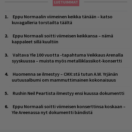
LUETUIMMAT
Eppu Normaalin viimeinen keikka tänään – katso
kuvagalleria torstailta täältä
Eppu Normaali soitti viimeisen keikkansa – nämä
kappaleet sillä kuultiin
Valtava Yle 100 vuotta -tapahtuma Veikkaus Arenalla
syyskuussa – muista myös metalliklassikot-konsertti
Huomenna se ilmestyy – CMX:stä tutun A.W. Yrjänän
uutuusalbumi om mammuttimainen kokonaisuus
Rushin Neil Peartista ilmestyy ensi kuussa dokumentti
Eppu Normaali soitti viimeisen konserttinsa koskaan –
Yle Areenassa nyt dokumentti bändistä