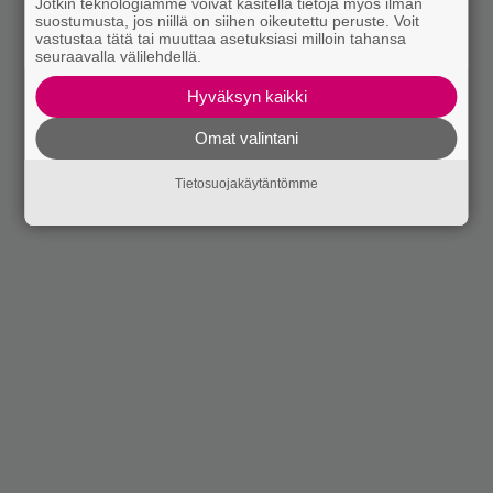
Jotkin teknologiamme voivat käsitellä tietoja myös ilman
suostumusta, jos niillä on siihen oikeutettu peruste. Voit
vastustaa tätä tai muuttaa asetuksiasi milloin tahansa
seuraavalla välilehdellä.
Hyväksyn kaikki
Omat valintani
Tietosuojakäytäntömme