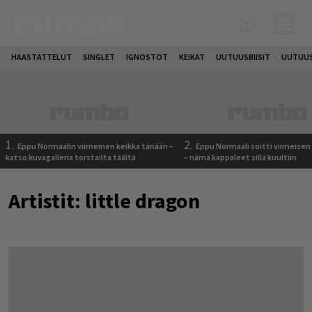
HAASTATTELUT
SINGLET
IGNOSTOT
KEIKAT
UUTUUSBIISIT
UUTUUS
1.
2.
Eppu Normaalin viimeinen keikka tänään –
Eppu Normaali soitti viimeisen
katso kuvagalleria torstailta täältä
– nämä kappaleet sillä kuultiin
Artistit:
little dragon