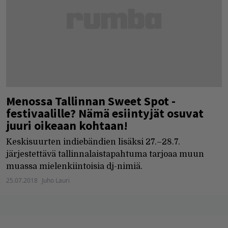
Menossa Tallinnan Sweet Spot -
festivaalille? Nämä esiintyjät osuvat
juuri oikeaan kohtaan!
Keskisuurten indiebändien lisäksi 27.–28.7.
järjestettävä tallinnalaistapahtuma tarjoaa muun
muassa mielenkiintoisia dj-nimiä.
25.07.2018
Juho Lauri