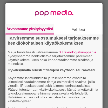
Arvostamme yksityisyyttäsi
Valintasi
Tarvitsemme suostumuksesi tarjotaksemme
henkilökohtaisen käyttökokemuksen
Me ja huolellisesti valitsemamme
89 teknologiakumppania
hyödynnämme henkilötietoja tarjotaksemme paremman
käyttäjäkokemuksen sekä kohdentaaksemme sisältöä ja
mainoksia.
Hyväksymällä suostut tietojesi käyttöön seuraavasti
Käytämme laitetunnisteita ja tallennamme evästeitä
laitteellesi saadaksemme tietoja esimerkiksi sivuista, joilla
vierailit, IP-osoitteestasi sekä laitteesi ominaisuuksista.
Pääset tutustumaan yksityiskohtaisesti käyttötarkoituksiin ja
teknologiakumppaneihimme seuraavalla välilehdellä.
Hylkääminen voi vaikuttaa sivuston toimivuuteen ja
käytettävyyteen.