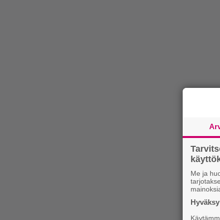
Ar
Tarvit
käytt
Me ja huo
tarjotak
mainoksi
Hyväksym
Käytämme 