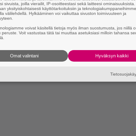
i sivuista, joilla vierailit, IP-osoitteestasi sekä laitteesi ominaisuuksista
an yksityiskohtaisesti käyttötarkoituksiin ja teknologiakumppaneihimm
la välilehdellä. Hylkääminen voi vaikuttaa sivuston toimivuuteen ja
yyteen.
knologiamme voivat käsitellä tietoja myös ilman suostumusta, jos niillä o
u peruste. Voit vastustaa tätä tai muuttaa asetuksiasi milloin tahansa se
lä.
Omat valintani
Hyväksyn kaikki
Tietosuojak