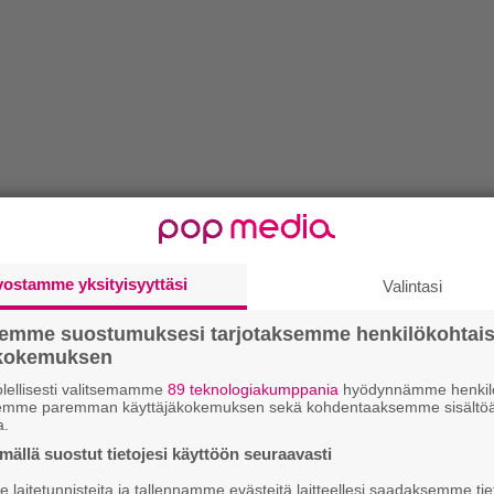
vostamme yksityisyyttäsi
Valintasi
semme suostumuksesi tarjotaksemme henkilökohtai
ökokemuksen
lellisesti valitsemamme
89 teknologiakumppania
hyödynnämme henkilö
semme paremman käyttäjäkokemuksen sekä kohdentaaksemme sisältöä
a.
ällä suostut tietojesi käyttöön seuraavasti
laitetunnisteita ja tallennamme evästeitä laitteellesi saadaksemme tie