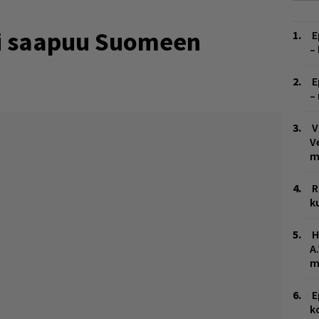
i saapuu Suomeen
E
–
E
–
V
V
m
R
k
H
A
m
E
k