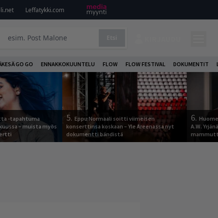
i.net
Leffatykki.com
Etsi
KIRJAUDU
ÄKESÄ GO GO
ENNAKKOKUUNTELU
FLOW
FLOW FESTIVAL
DOKUMENTIT
5.
6.
otta -tapahtuma
Eppu Normaali soitti viimeisen
Huomen
skuussa – muista myös
konserttinsa koskaan – Yle Areenassa nyt
A.W. Yrjä
ertti
dokumentti bändistä
mammutti