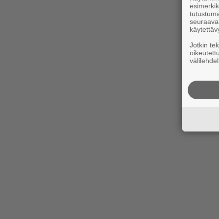
esimerkiks
tutustuma
seuraaval
käytettäv
Jotkin te
oikeutett
välilehdel