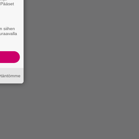
. Pääset
e
n siihen
uraavalla
äytäntömme