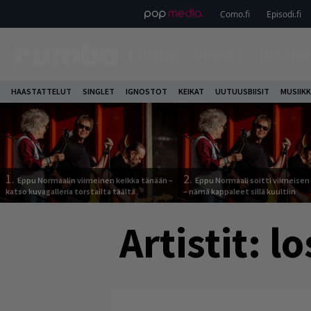
Como.fi
Episodi.fi
ETUSIVU
UUTISET
HAASTAT
HAASTATTELUT
SINGLET
IGNOSTOT
KEIKAT
UUTUUSBIISIT
MUSIIKK
1.
2.
Eppu Normaalin viimeinen keikka tänään –
Eppu Normaali soitti viimeisen
katso kuvagalleria torstailta täältä
– nämä kappaleet sillä kuultiin
Artistit:
lo