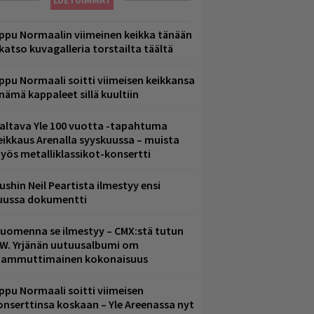
LUETUIMMAT
ppu Normaalin viimeinen keikka tänään
 katso kuvagalleria torstailta täältä
ppu Normaali soitti viimeisen keikkansa
 nämä kappaleet sillä kuultiin
altava Yle 100 vuotta -tapahtuma
eikkaus Arenalla syyskuussa – muista
yös metalliklassikot-konsertti
ushin Neil Peartista ilmestyy ensi
uussa dokumentti
uomenna se ilmestyy – CMX:stä tutun
.W. Yrjänän uutuusalbumi om
ammuttimainen kokonaisuus
ppu Normaali soitti viimeisen
onserttinsa koskaan – Yle Areenassa nyt