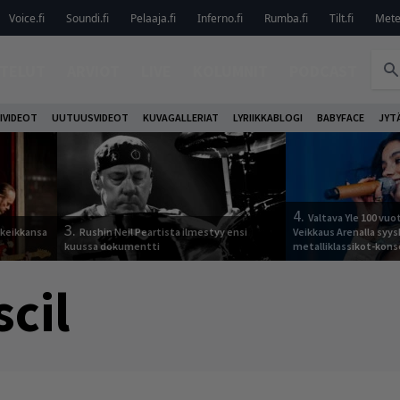
Voice.fi
Soundi.fi
Pelaaja.fi
Inferno.fi
Rumba.fi
Tilt.fi
Metel
TELUT
ARVIOT
LIVE
KOLUMNIT
PODCAST
IVIDEOT
UUTUUSVIDEOT
KUVAGALLERIAT
LYRIIKKABLOGI
BABYFACE
JYT
4.
Valtava Yle 100 vu
3.
 keikkansa
Rushin Neil Peartista ilmestyy ensi
Veikkaus Arenalla syy
kuussa dokumentti
metalliklassikot-kons
scil