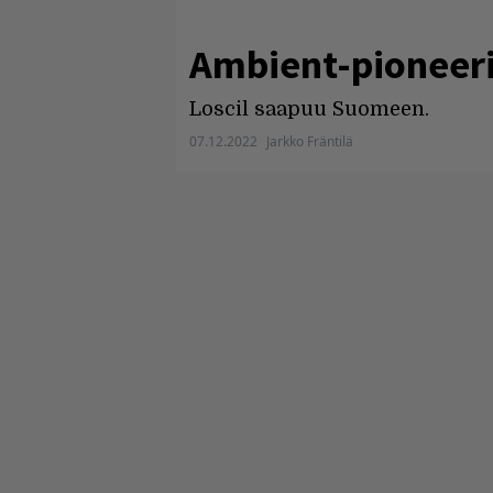
Ambient-pioneer
Loscil saapuu Suomeen.
07.12.2022
Jarkko Fräntilä