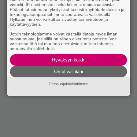
vierailit, IP-osoitteestasi sekä laitteesi ominaisuuksista.
Pääset tutustumaan yksityiskohtaisesti käyttötarkoituksiin ja
teknologiakumppaneihimme seuraavalla välilehdellä.
Hylkääminen voi vaikuttaa sivuston toimivuuteen ja
käytettävyyteen.
Jotkin teknologiamme voivat käsitellä tietoja myös ilman
suostumusta, jos niillä on siihen oikeutettu peruste. Voit
vastustaa tätä tai muuttaa asetuksiasi milloin tahansa
seuraavalla välilehdellä.
Hyväksyn kaikki
Omat valintani
Tietosuojakäytäntömme