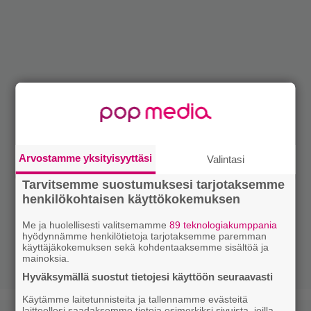
Arvostamme yksityisyyttäsi
Valintasi
Tarvitsemme suostumuksesi tarjotaksemme
henkilökohtaisen käyttökokemuksen
Me ja huolellisesti valitsemamme
89 teknologiakumppania
hyödynnämme henkilötietoja tarjotaksemme paremman
käyttäjäkokemuksen sekä kohdentaaksemme sisältöä ja
mainoksia.
Hyväksymällä suostut tietojesi käyttöön seuraavasti
Käytämme laitetunnisteita ja tallennamme evästeitä
laitteellesi saadaksemme tietoja esimerkiksi sivuista, joilla