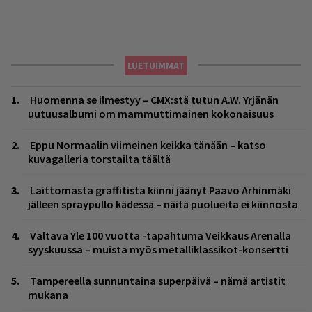
LUETUIMMAT
Huomenna se ilmestyy – CMX:stä tutun A.W. Yrjänän
uutuusalbumi om mammuttimainen kokonaisuus
Eppu Normaalin viimeinen keikka tänään – katso
kuvagalleria torstailta täältä
Laittomasta graffitista kiinni jäänyt Paavo Arhinmäki
jälleen spraypullo kädessä – näitä puolueita ei kiinnosta
Valtava Yle 100 vuotta -tapahtuma Veikkaus Arenalla
syyskuussa – muista myös metalliklassikot-konsertti
Tampereella sunnuntaina superpäivä – nämä artistit
mukana