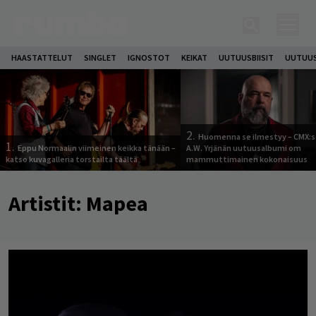
HAASTATTELUT
SINGLET
IGNOSTOT
KEIKAT
UUTUUSBIISIT
UUTUUS
2.
Huomenna se ilmestyy – CMX:s
1.
Eppu Normaalin viimeinen keikka tänään –
A.W. Yrjänän uutuusalbumi om
katso kuvagalleria torstailta täältä
mammuttimainen kokonaisuus
Artistit:
Mapea