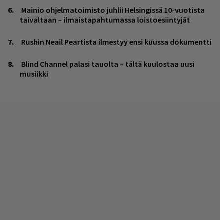
Mainio ohjelmatoimisto juhlii Helsingissä 10-vuotista
taivaltaan – ilmaistapahtumassa loistoesiintyjät
Rushin Neail Peartista ilmestyy ensi kuussa dokumentti
Blind Channel palasi tauolta – tältä kuulostaa uusi
musiikki