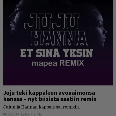
Juju teki kappaleen avovaimonsa
kanssa – nyt biisistä saatiin remix
Jujun ja Hannan kappale sai remixin.
09.08.2019
Jarkko Fräntilä